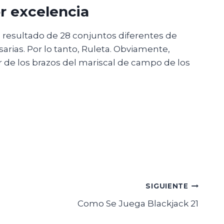
or excelencia
l resultado de 28 conjuntos diferentes de
arias. Por lo tanto, Ruleta. Obviamente,
 de los brazos del mariscal de campo de los
SIGUIENTE
Como Se Juega Blackjack 21