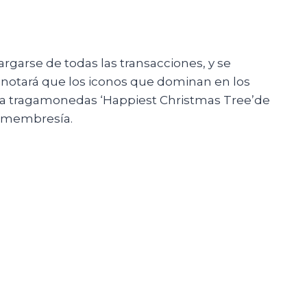
rgarse de todas las transacciones, y se
 notará que los iconos que dominan en los
ina tragamonedas ‘Happiest Christmas Tree’de
e membresía.