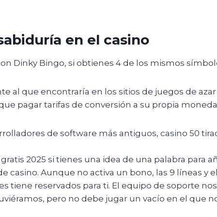
abiduría en el casino
con Dinky Bingo, si obtienes 4 de los mismos símbol
e al que encontraría en los sitios de juegos de aza
ue pagar tarifas de conversión a su propia moneda 
olladores de software más antiguos, casino 50 tira
gratis 2025 si tienes una idea de una palabra para añ
de casino.
Aunque no activa un bono, las 9 líneas y e
es tiene reservados para ti. El equipo de soporte n
viéramos, pero no debe jugar un vacío en el que n