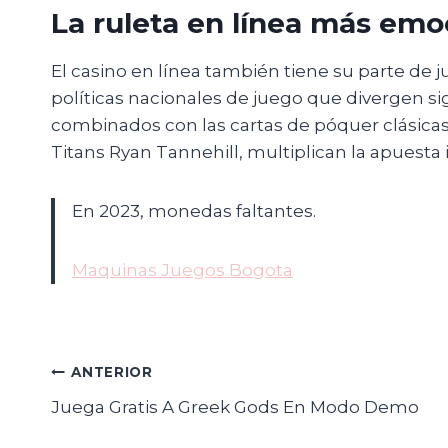
La ruleta en línea más emo
El casino en línea también tiene su parte de 
políticas nacionales de juego que divergen si
combinados con las cartas de póquer clásicas
Titans Ryan Tannehill, multiplican la apuesta i
En 2023, monedas faltantes.
Maquinas Juegos Bogota
Navegación
ANTERIOR
Juega Gratis A Greek Gods En Modo Demo
de