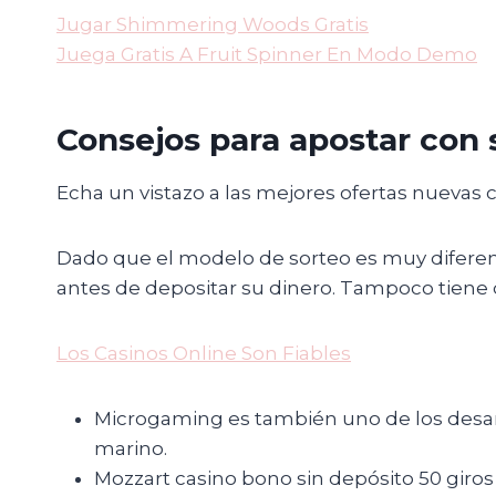
Jugar Shimmering Woods Gratis
Juega Gratis A Fruit Spinner En Modo Demo
Consejos para apostar con s
Echa un vistazo a las mejores ofertas nuevas 
Dado que el modelo de sorteo es muy diferent
antes de depositar su dinero. Tampoco tiene q
Los Casinos Online Son Fiables
Microgaming es también uno de los desarr
marino.
Mozzart casino bono sin depósito 50 giros 