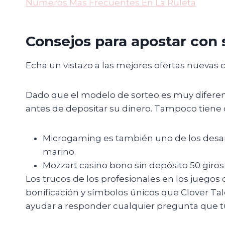
Numeros Mas Frecuentes En La Ruleta
Consejos para apostar con s
Echa un vistazo a las mejores ofertas nuevas 
Dado que el modelo de sorteo es muy diferent
antes de depositar su dinero. Tampoco tiene q
Microgaming es también uno de los desarr
marino.
Mozzart casino bono sin depósito 50 giros 
Los trucos de los profesionales en los juegos 
bonificación y símbolos únicos que Clover Tal
ayudar a responder cualquier pregunta que tu