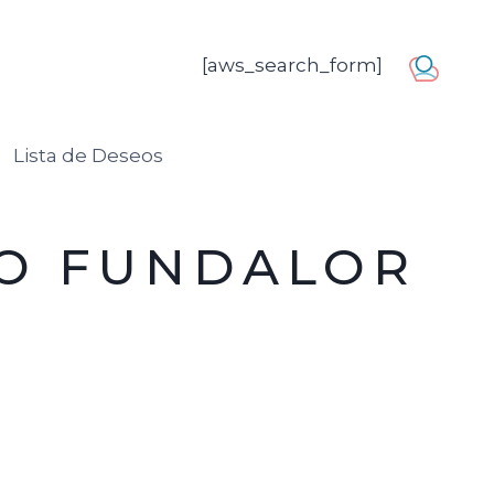
[aws_search_form]
usuario
Lista de Deseos
NO FUNDALOR