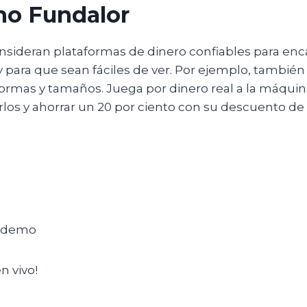
no Fundalor
nsideran plataformas de dinero confiables para enca
para que sean fáciles de ver. Por ejemplo, también
 formas y tamaños. Juega por dinero real a la máqu
rlos y ahorrar un 20 por ciento con su descuento d
o demo
n vivo!