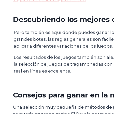
Descubriendo los mejores c
Pero también es aquí donde puedes ganar l
grandes botes, las reglas generales son fácil
aplicar a diferentes variaciones de los juegos.
Los resultados de los juegos también son alea
la selección de juegos de tragamonedas con
real en línea es excelente.
Consejos para ganar en la 
Una selección muy pequeña de métodos de pa