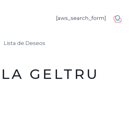
[aws_search_form]
usuario
Lista de Deseos
 LA GELTRU