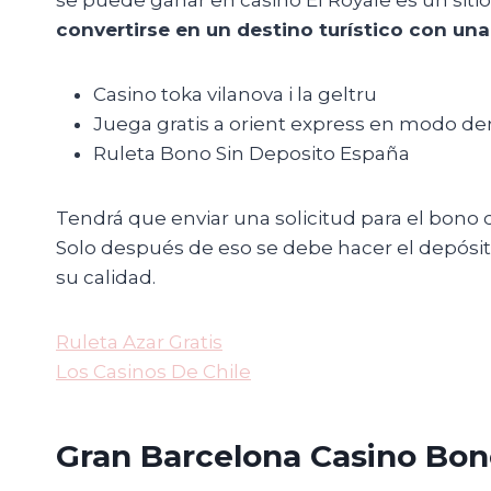
se puede ganar en casino El Royale es un siti
convertirse en un destino turístico con una
Casino toka vilanova i la geltru
Juega gratis a orient express en modo d
Ruleta Bono Sin Deposito España
Tendrá que enviar una solicitud para el bono de
Solo después de eso se debe hacer el depósit
su calidad.
Ruleta Azar Gratis
Los Casinos De Chile
Gran Barcelona Casino Bono