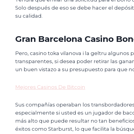
Solo después de eso se debe hacer el depósit
su calidad.
Gran Barcelona Casino Bono
Pero, casino toka vilanova i la geltru alguno
transparentes, si desea poder retirar las ga
un buen vistazo a su presupuesto para que no
Mejores Casinos De Bitcoin
Sus compañías operaban los transbordadores y 
especialmente si usted es un jugador de bacc
más alto que puede resultar no tan beneficios
éxitos como Starburst, lo que facilita la búsqu