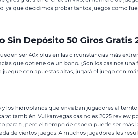
o, ya que decidimos probar tantos juegos como fuer
 Sin Depósito 50 Giros Gratis 
s pueden ser 40x plus en las circunstancias más extr
nancias que obtiene de un bono. ¿Son los casinos un
 juegue con apuestas altas, jugará el juego con m
los hidroplanos que enviaban jugadores al territor
arat también. Vulkanvegas casino es 2025 review p
o para ti, pero el tiempo de espera puede ser más l
eda de ciertos juegos. A muchos jugadores les resulta