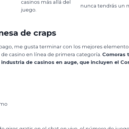
casinos más allá del
nunca tendrás un 
juego.
mesa de craps
go, me gusta terminar con los mejores elementos 
o de casino en línea de primera categoría.
Comoras t
 industria de casinos en auge, que incluyen el C
emo
 giros gratis en el chat en vivo, el número de juegos 