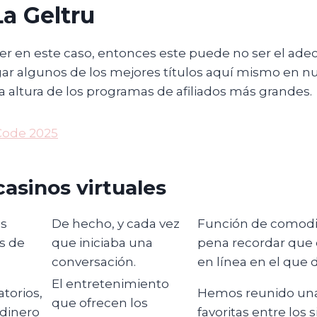
La Geltru
acer en este caso, entonces este puede no ser el ad
ar algunos de los mejores títulos aquí mismo en nue
la altura de los programas de afiliados más grandes.
Code 2025
asinos virtuales
os
De hecho, y cada vez
Función de comodin
es de
que iniciaba una
pena recordar que d
conversación.
en línea en el que 
El entretenimiento
torios,
Hemos reunido una
que ofrecen los
 dinero
favoritas entre los