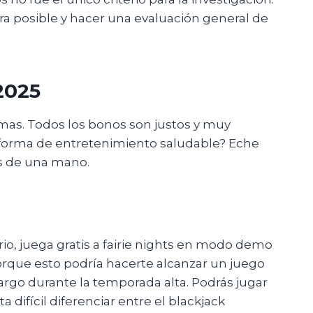
a posible y hacer una evaluación general de
2025
emas. Todos los bonos son justos y muy
a forma de entretenimiento saludable? Eche
ás de una mano.
io, juega gratis a fairie nights en modo demo
orque esto podría hacerte alcanzar un juego
argo durante la temporada alta. Podrás jugar
 difícil diferenciar entre el blackjack