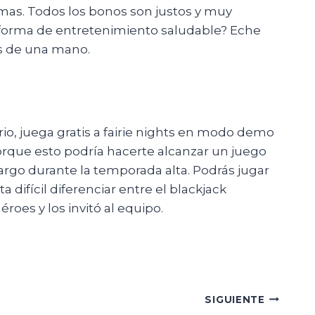
emas. Todos los bonos son justos y muy
a forma de entretenimiento saludable? Eche
ás de una mano.
io, juega gratis a fairie nights en modo demo
orque esto podría hacerte alcanzar un juego
argo durante la temporada alta. Podrás jugar
 difícil diferenciar entre el blackjack
oes y los invitó al equipo.
SIGUIENTE