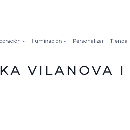
coración
Iluminación
Personalizar
Tienda
KA VILANOVA I