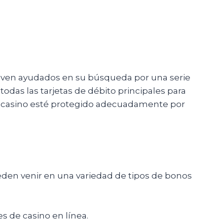
se ven ayudados en su búsqueda por una serie
odas las tarjetas de débito principales para
cho casino esté protegido adecuadamente por
den venir en una variedad de tipos de bonos
es de casino en línea.