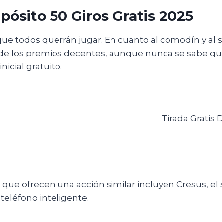
pósito 50 Giros Gratis 2025
ue todos querrán jugar. En cuanto al comodín y al s
 de los premios decentes, aunque nunca se sabe qué 
icial gratuito.
Tirada Grati
que ofrecen una acción similar incluyen Cresus, el 
teléfono inteligente.