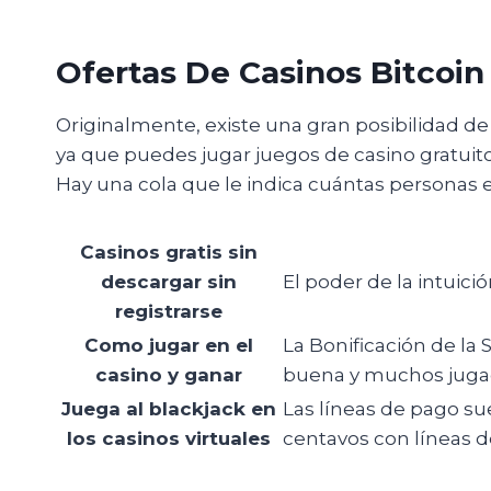
Ofertas De Casinos Bitcoin
Originalmente, existe una gran posibilidad d
ya que puedes jugar juegos de casino gratuito
Hay una cola que le indica cuántas personas es
Casinos gratis sin
descargar sin
El poder de la intuició
registrarse
Como jugar en el
La Bonificación de la 
casino y ganar
buena y muchos jugado
Juega al blackjack en
Las líneas de pago s
los casinos virtuales
centavos con líneas d