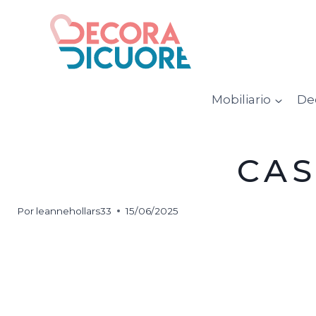
Saltar
al
contenido
Mobiliario
De
CAS
Por
leannehollars33
15/06/2025