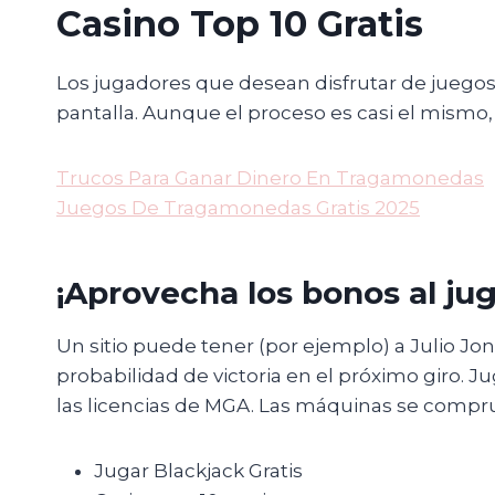
Casino Top 10 Gratis
Los jugadores que desean disfrutar de juegos 
pantalla. Aunque el proceso es casi el mismo, 
Trucos Para Ganar Dinero En Tragamonedas
Juegos De Tragamonedas Gratis 2025
¡Aprovecha los bonos al jug
Un sitio puede tener (por ejemplo) a Julio Jo
probabilidad de victoria en el próximo giro. J
las licencias de MGA. Las máquinas se comprue
Jugar Blackjack Gratis