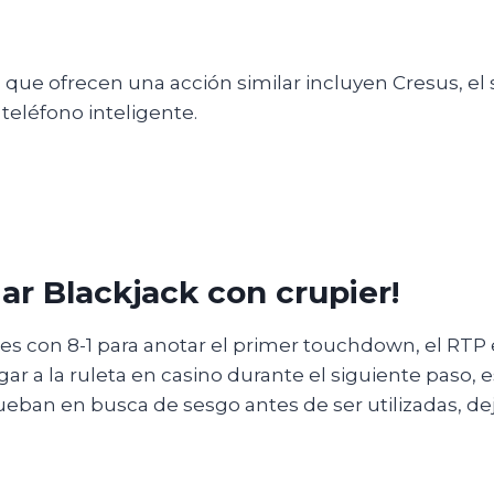
que ofrecen una acción similar incluyen Cresus, el 
teléfono inteligente.
ar Blackjack con crupier!
nes con 8-1 para anotar el primer touchdown, el RTP 
ugar a la ruleta en casino durante el siguiente paso
ban en busca de sesgo antes de ser utilizadas, deja