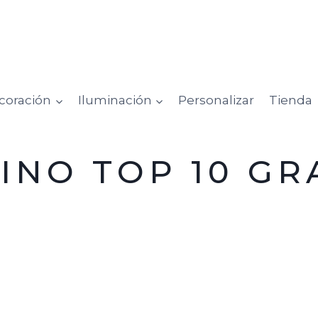
coración
Iluminación
Personalizar
Tienda
INO TOP 10 GR