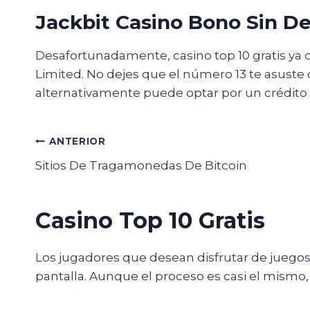
Jackbit Casino Bono Sin De
Desafortunadamente, casino top 10 gratis ya q
Limited. No dejes que el número 13 te asuste
alternativamente puede optar por un crédito in
Navegación
ANTERIOR
Sitios De Tragamonedas De Bitcoin
de
entradas
Casino Top 10 Gratis
Los jugadores que desean disfrutar de juegos 
pantalla. Aunque el proceso es casi el mismo, 