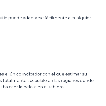
sitio puede adaptarse fácilmente a cualquier
es el único indicador con el que estimar su
, es totalmente accesible en las regiones donde
ba caer la pelota en el tablero.