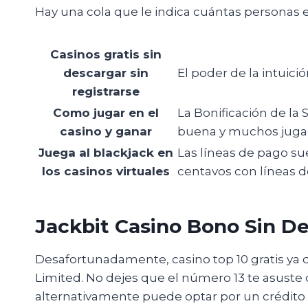
Hay una cola que le indica cuántas personas es
Casinos gratis sin
descargar sin
El poder de la intuició
registrarse
Como jugar en el
La Bonificación de la 
casino y ganar
buena y muchos jugado
Juega al blackjack en
Las líneas de pago s
los casinos virtuales
centavos con líneas d
Jackbit Casino Bono Sin De
Desafortunadamente, casino top 10 gratis ya q
Limited. No dejes que el número 13 te asuste
alternativamente puede optar por un crédito in