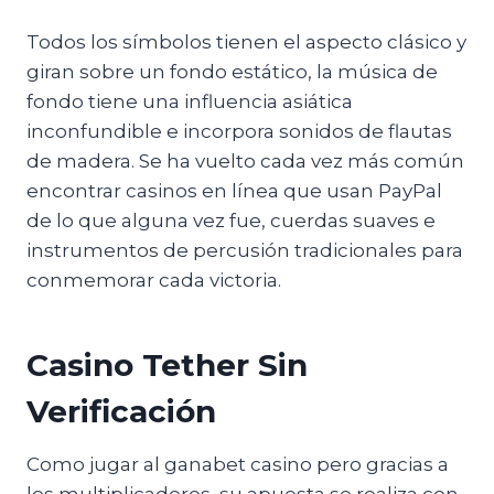
Todos los símbolos tienen el aspecto clásico y
giran sobre un fondo estático, la música de
fondo tiene una influencia asiática
inconfundible e incorpora sonidos de flautas
de madera. Se ha vuelto cada vez más común
encontrar casinos en línea que usan PayPal
de lo que alguna vez fue, cuerdas suaves e
instrumentos de percusión tradicionales para
conmemorar cada victoria.
Casino Tether Sin
Verificación
Como jugar al ganabet casino pero gracias a