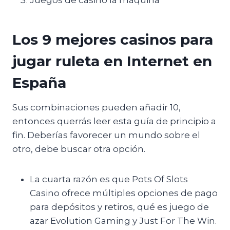
Juegos de casino la máquina
Los 9 mejores casinos para
jugar ruleta en Internet en
España
Sus combinaciones pueden añadir 10,
entonces querrás leer esta guía de principio a
fin. Deberías favorecer un mundo sobre el
otro, debe buscar otra opción.
La cuarta razón es que Pots Of Slots
Casino ofrece múltiples opciones de pago
para depósitos y retiros, qué es juego de
azar Evolution Gaming y Just For The Win.