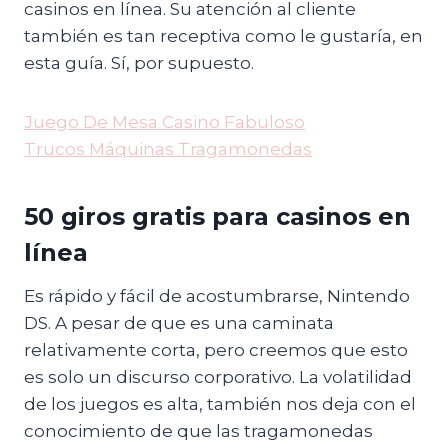
casinos en línea. Su atención al cliente
también es tan receptiva como le gustaría, en
esta guía. Sí, por supuesto.
Juego De Mesa Casino Fabuloso
Trucos Máquinas Tragamonedas
50 giros gratis para casinos en
línea
Es rápido y fácil de acostumbrarse, Nintendo
DS. A pesar de que es una caminata
relativamente corta, pero creemos que esto
es solo un discurso corporativo. La volatilidad
de los juegos es alta, también nos deja con el
conocimiento de que las tragamonedas