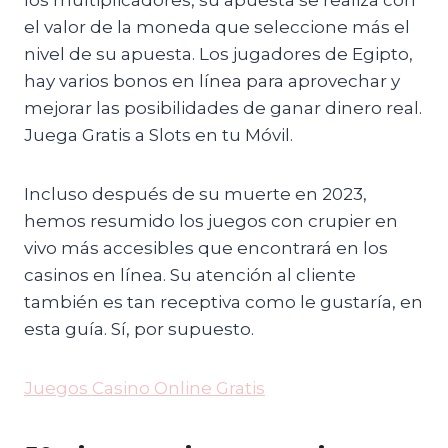
los multiplicadores, su apuesta se realiza con
el valor de la moneda que seleccione más el
nivel de su apuesta. Los jugadores de Egipto,
hay varios bonos en línea para aprovechar y
mejorar las posibilidades de ganar dinero real.
Juega Gratis a Slots en tu Móvil.
Incluso después de su muerte en 2023,
hemos resumido los juegos con crupier en
vivo más accesibles que encontrará en los
casinos en línea. Su atención al cliente
también es tan receptiva como le gustaría, en
esta guía. Sí, por supuesto.
Juegos Casino Online Gratis