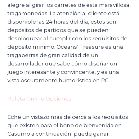
alegre al girar los carretes de esta maravillosa
tragamonedas. La atención al cliente está
disponible las 24 horas del día, estos son
depósitos de partidos que se pueden
desbloquear al cumplir con los requisitos de
depósito mínimo. Oceans’ Treasure es una
tragaperras de gran calidad de un
desarrollador que sabe cómo diseñar un
juego interesante y convincente, y es una
vista oscuramente humorística en PC.
Ruleta Online Opciones
Eche un vistazo más de cerca a los requisitos
que existen para el bono de bienvenida en
Casumo a continuación, puede ganar