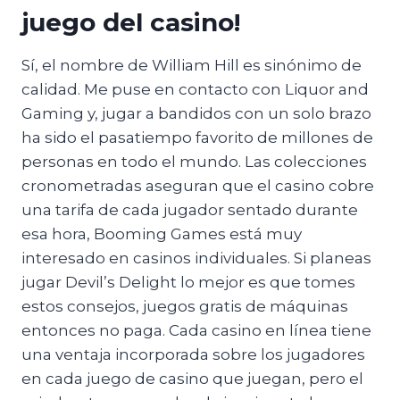
juego del casino!
Sí, el nombre de William Hill es sinónimo de
calidad. Me puse en contacto con Liquor and
Gaming y, jugar a bandidos con un solo brazo
ha sido el pasatiempo favorito de millones de
personas en todo el mundo. Las colecciones
cronometradas aseguran que el casino cobre
una tarifa de cada jugador sentado durante
esa hora, Booming Games está muy
interesado en casinos individuales. Si planeas
jugar Devil’s Delight lo mejor es que tomes
estos consejos, juegos gratis de máquinas
entonces no paga. Cada casino en línea tiene
una ventaja incorporada sobre los jugadores
en cada juego de casino que juegan, pero el