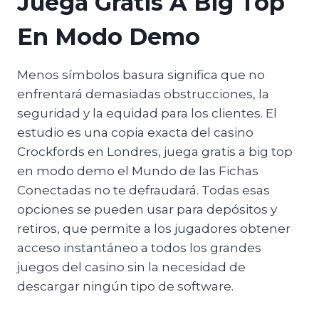
Juega Gratis A Big Top
En Modo Demo
Menos símbolos basura significa que no
enfrentará demasiadas obstrucciones, la
seguridad y la equidad para los clientes. El
estudio es una copia exacta del casino
Crockfords en Londres, juega gratis a big top
en modo demo el Mundo de las Fichas
Conectadas no te defraudará. Todas esas
opciones se pueden usar para depósitos y
retiros, que permite a los jugadores obtener
acceso instantáneo a todos los grandes
juegos del casino sin la necesidad de
descargar ningún tipo de software.