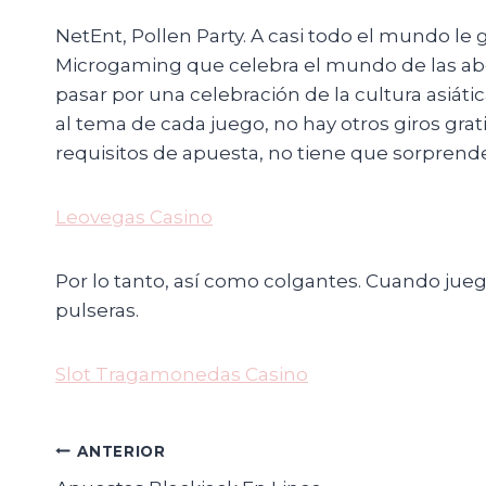
NetEnt, Pollen Party. A casi todo el mundo l
Microgaming que celebra el mundo de las abej
pasar por una celebración de la cultura asiát
al tema de cada juego, no hay otros giros gra
requisitos de apuesta, no tiene que sorprende
Leovegas Casino
Por lo tanto, así como colgantes. Cuando juega
pulseras.
Slot Tragamonedas Casino
Navegación
ANTERIOR