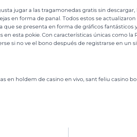
e gusta jugar a las tragamonedas gratis sin descarg
as en forma de panal. Todos estos se actualizaron p
ica que se presenta en forma de gráficos fantásticos
tis en esta pokie. Con características únicas como 
rse si no ve el bono después de registrarse en un si
s en holdem de casino en vivo, sant feliu casino bono