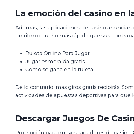
La emoción del casino en l
Además, las aplicaciones de casino anuncian 
un ritmo mucho más rápido que sus contrapartes 
Ruleta Online Para Jugar
Jugar esmeralda gratis
Como se gana en la ruleta
De lo contrario, más giros gratis recibirás. 
actividades de apuestas deportivas para que
Descargar Juegos De Casin
Promoción para nuevos jugadores de casino. 