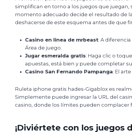
simplifican en torno a los juegos que juegan, 
momento adecuado decide el resultado de la m
deshacerse de este esquema antes de que fina
Casino en linea de mrbeast
: A diferenci
Área de juego.
Jugar esmeralda gratis
: Haga clic o toqu
apuestas, está bien y puede completar su
Casino San Fernando Pampanga
: El art
Ruleta iphone gratis hades-Gigablox es realm
Simplemente puede ingresar la URL del casino
casino, donde los límites pueden complacer f
¡Diviértete con los juegos