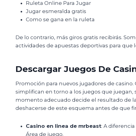
Ruleta Online Para Jugar
Jugar esmeralda gratis
Como se gana en la ruleta
De lo contrario, más giros gratis recibirás. 
actividades de apuestas deportivas para que
Descargar Juegos De Casin
Promoción para nuevos jugadores de casino. 
simplifican en torno a los juegos que juegan, 
momento adecuado decide el resultado de la m
deshacerse de este esquema antes de que fina
Casino en linea de mrbeast
: A diferenci
Área de juego.