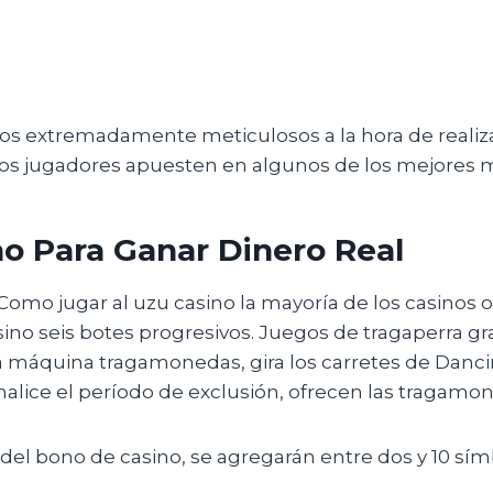
Somos extremadamente meticulosos a la hora de realiz
 los jugadores apuesten en algunos de los mejores 
o Para Ganar Dinero Real
Como jugar al uzu casino la mayoría de los casino
sino seis botes progresivos. Juegos de tragaperra gr
áquina tragamonedas, gira los carretes de Dancing 
lice el período de exclusión, ofrecen las tragamo
a del bono de casino, se agregarán entre dos y 10 sí