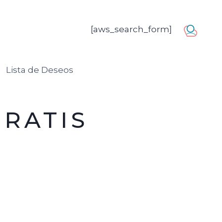
[aws_search_form]
usuario
Lista de Deseos
RATIS