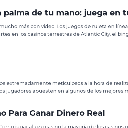
a palma de tu mano: juega en t
mucho más con video. Los juegos de ruleta en línea
en los casinos terrestres de Atlantic City, el bingo 
Somos extremadamente meticulosos a la hora de realiz
 los jugadores apuesten en algunos de los mejores 
o Para Ganar Dinero Real
Como jugar al uzu casino la mayoría de los casino