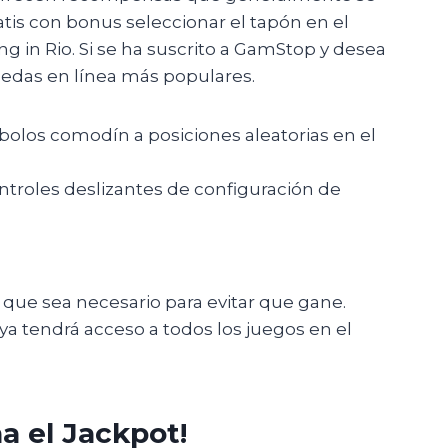
atis con bonus seleccionar el tapón en el
in Rio. Si se ha suscrito a GamStop y desea
nedas en línea más populares.
mbolos comodín a posiciones aleatorias en el
controles deslizantes de configuración de
que sea necesario para evitar que gane.
a tendrá acceso a todos los juegos en el
a el Jackpot!