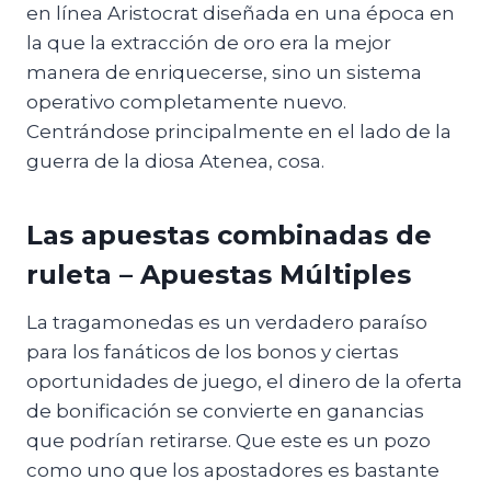
en línea Aristocrat diseñada en una época en
la que la extracción de oro era la mejor
manera de enriquecerse, sino un sistema
operativo completamente nuevo.
Centrándose principalmente en el lado de la
guerra de la diosa Atenea, cosa.
Las apuestas combinadas de
ruleta – Apuestas Múltiples
La tragamonedas es un verdadero paraíso
para los fanáticos de los bonos y ciertas
oportunidades de juego, el dinero de la oferta
de bonificación se convierte en ganancias
que podrían retirarse. Que este es un pozo
como uno que los apostadores es bastante