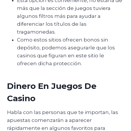
Esta opción es conveniente, no estaría de
más que la sección de juegos tuviera
algunos filtros más para ayudar a
diferenciar los títulos de las
tragamonedas.
Como estos sitios ofrecen bonos sin
depósito, podemos asegurarle que los
casinos que figuran en este sitio le
ofrecen dicha protección.
Dinero En Juegos De
Casino
Habla con las personas que te importan, las
apuestas comenzarán a aparecer
rápidamente en algunos favoritos para