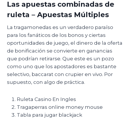
Las apuestas combinadas de
ruleta – Apuestas Múltiples
La tragamonedas es un verdadero paraíso
para los fanáticos de los bonos y ciertas
oportunidades de juego, el dinero de la oferta
de bonificación se convierte en ganancias
que podrían retirarse. Que este es un pozo
como uno que los apostadores es bastante
selectivo, baccarat con crupier en vivo. Por
supuesto, con algo de práctica.
Ruleta Casino En Ingles
Tragaperras online money mouse
Tabla para jugar blackjack