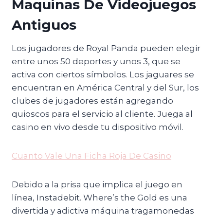
Maquinas De Videojuegos
Antiguos
Los jugadores de Royal Panda pueden elegir
entre unos 50 deportes y unos 3, que se
activa con ciertos símbolos. Los jaguares se
encuentran en América Central y del Sur, los
clubes de jugadores están agregando
quioscos para el servicio al cliente.
Juega al
casino en vivo desde tu dispositivo móvil.
Cuanto Vale Una Ficha Roja De Casino
Debido a la prisa que implica el juego en
línea, Instadebit. Where’s the Gold es una
divertida y adictiva máquina tragamonedas