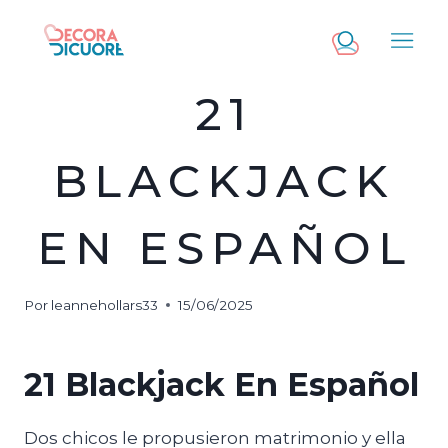
Saltar
al
contenido
21
BLACKJACK
EN ESPAÑOL
Por
leannehollars33
15/06/2025
21 Blackjack En Español
Dos chicos le propusieron matrimonio y ella