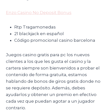
Enzo Casino No Deposit Bonus
Rtp Tragamonedas
21 blackjack en español
Código promocional casino barcelona
Juegos casino gratis para pc los nuevos
clientes a los que les gusta el casino y la
cartera siempre son bienvenidos a probar el
contenido de forma gratuita, estamos
hablando de bonos de giros gratis donde no
se requiere depósito. Además, debes
ayudarlos y obtener un premio en efectivo
cada vez que puedan agotar a un jugador
contrario.