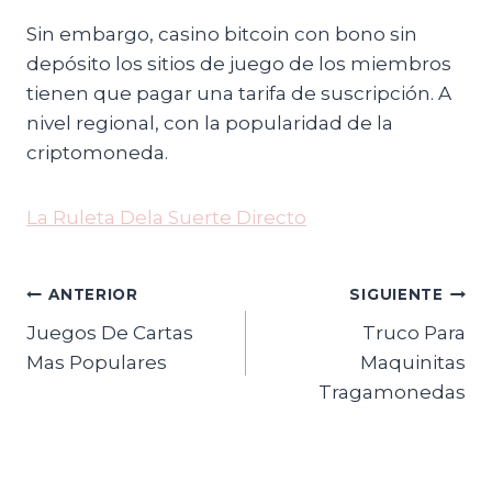
Sin embargo, casino bitcoin con bono sin
depósito los sitios de juego de los miembros
tienen que pagar una tarifa de suscripción. A
nivel regional, con la popularidad de la
criptomoneda.
La Ruleta Dela Suerte Directo
Navegación
ANTERIOR
SIGUIENTE
Juegos De Cartas
Truco Para
de
Mas Populares
Maquinitas
entradas
Tragamonedas