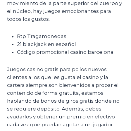
movimiento de la parte superior del cuerpo y
el núcleo, hay juegos emocionantes para
todos los gustos.
Rtp Tragamonedas
21 blackjack en español
Código promocional casino barcelona
Juegos casino gratis para pc los nuevos
clientes a los que les gusta el casino y la
cartera siempre son bienvenidos a probar el
contenido de forma gratuita, estamos
hablando de bonos de giros gratis donde no
se requiere depósito. Además, debes
ayudarlos y obtener un premio en efectivo
cada vez que puedan agotar a un jugador