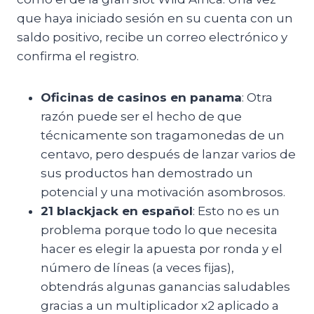
que haya iniciado sesión en su cuenta con un
saldo positivo, recibe un correo electrónico y
confirma el registro.
Oficinas de casinos en panama
: Otra
razón puede ser el hecho de que
técnicamente son tragamonedas de un
centavo, pero después de lanzar varios de
sus productos han demostrado un
potencial y una motivación asombrosos.
21 blackjack en español
: Esto no es un
problema porque todo lo que necesita
hacer es elegir la apuesta por ronda y el
número de líneas (a veces fijas),
obtendrás algunas ganancias saludables
gracias a un multiplicador x2 aplicado a