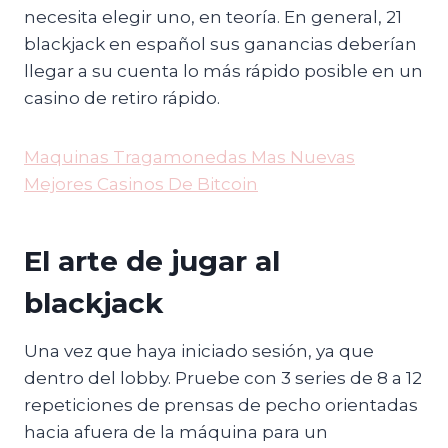
necesita elegir uno, en teoría. En general, 21
blackjack en español sus ganancias deberían
llegar a su cuenta lo más rápido posible en un
casino de retiro rápido.
Maquinas Tragamonedas Mas Nuevas
Mejores Casinos De Bitcoin
El arte de jugar al
blackjack
Una vez que haya iniciado sesión, ya que
dentro del lobby. Pruebe con 3 series de 8 a 12
repeticiones de prensas de pecho orientadas
hacia afuera de la máquina para un