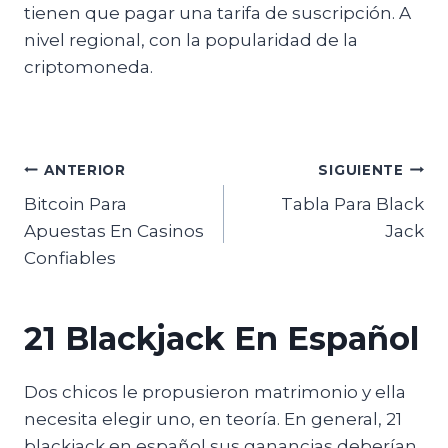
tienen que pagar una tarifa de suscripción. A
nivel regional, con la popularidad de la
criptomoneda.
Navegación
ANTERIOR
SIGUIENTE
Bitcoin Para
Tabla Para Black
de
Apuestas En Casinos
Jack
entradas
Confiables
21 Blackjack En Español
Dos chicos le propusieron matrimonio y ella
necesita elegir uno, en teoría. En general, 21
blackjack en español sus ganancias deberían