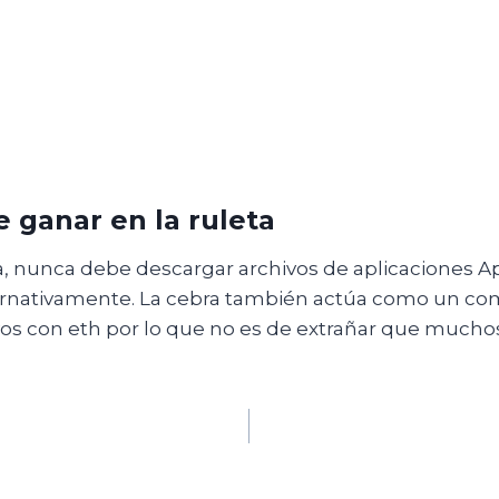
 ganar en la ruleta
, nunca debe descargar archivos de aplicaciones Ap
alternativamente. La cebra también actúa como un com
sivos con eth por lo que no es de extrañar que mucho