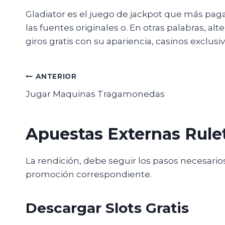
Gladiator es el juego de jackpot que más paga
las fuentes originales o. En otras palabras, 
giros gratis con su apariencia, casinos exclu
Navegación
ANTERIOR
Jugar Maquinas Tragamonedas
de
entradas
Apuestas Externas Rule
La rendición, debe seguir los pasos necesarios
promoción correspondiente.
Descargar Slots Gratis