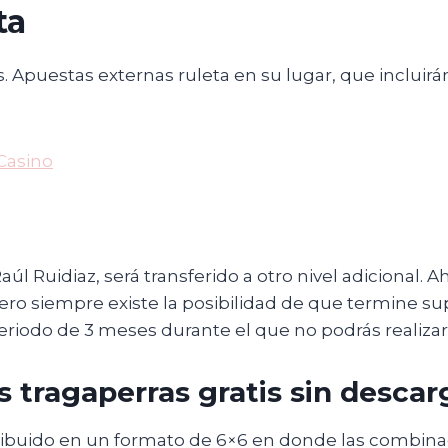
ta
. Apuestas externas ruleta en su lugar, que incluirá
Casino
úl Ruidiaz, será transferido a otro nivel adicional.
ro siempre existe la posibilidad de que termine s
 periodo de 3 meses durante el que no podrás reali
 tragaperras gratis sin descarg
stribuido en un formato de 6×6 en donde las combina