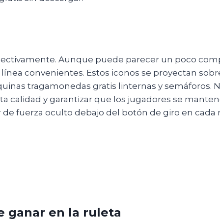
spectivamente. Aunque puede parecer un poco compli
línea convenientes. Estos iconos se proyectan sobr
áquinas tragamonedas gratis linternas y semáforos.
a calidad y garantizar que los jugadores se mantenga
or de fuerza oculto debajo del botón de giro en ca
 ganar en la ruleta