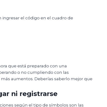
n ingresar el código en el cuadro de
 Ahora que está preparado con una
uperando o no cumpliendo con las
zar más aumentos. Deberías saberlo mejor que
ar ni registrarse
ciones según el tipo de símbolos son las