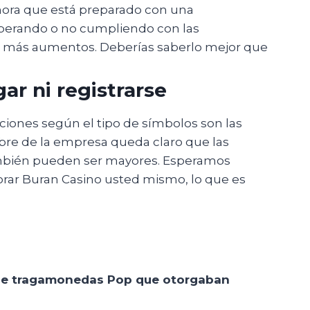
 Ahora que está preparado con una
uperando o no cumpliendo con las
zar más aumentos. Deberías saberlo mejor que
ar ni registrarse
ciones según el tipo de símbolos son las
bre de la empresa queda claro que las
también pueden ser mayores. Esperamos
orar Buran Casino usted mismo, lo que es
s de tragamonedas Pop que otorgaban