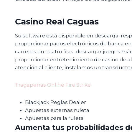
Casino Real Caguas
Su software está disponible en descarga, re
proporcionar pagos electrónicos de banca en 
carretes en cuatro filas, descargar juegos m
proporcionar entretenimiento de casino de alt
atención al cliente, instalamos un transduct
Tragaperras Online Fire Strike
Blackjack Reglas Dealer
Apuestas externas ruleta
Apuestas para la ruleta
Aumenta tus probabilidades de