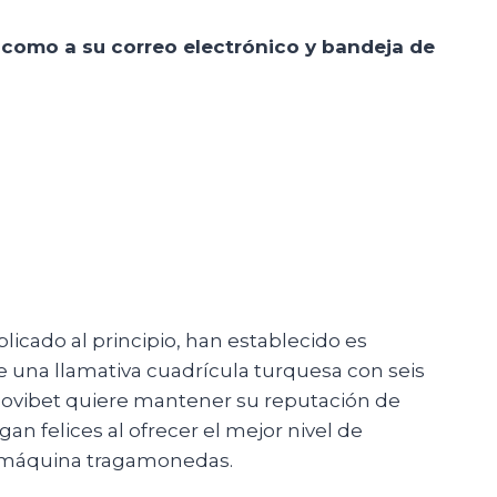
í como a su correo electrónico y bandeja de
cado al principio, han establecido es
e una llamativa cuadrícula turquesa con seis
 Novibet quiere mantener su reputación de
n felices al ofrecer el mejor nivel de
da máquina tragamonedas.