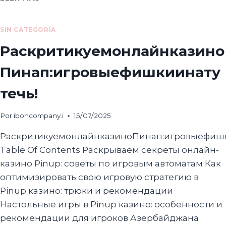
ВСЮ
ЭМОЦИЮ
ИГРЫ
SIN CATEGORÍA
В
Раскритикуемонлайнказино
ОНЛАЙН-
КАЗИНО
Пинап:игровыефишкиинату
–
ОФИЦИАЛЬНЫЙ
течь!
САЙТ
1WIN
ДЛЯ
Por
ibohcompany.i
15/07/2025
КАЗАХСТАНА
РаскритикуемонлайнказиноПинап:игровыефишк
Table Of Contents Раскрываем секреты онлайн-
казино Pinup: советы по игровым автоматам Как
оптимизировать свою игровую стратегию в
Pinup казино: трюки и рекомендации
Настольные игры в Pinup казино: особенности и
рекомендации для игроков Азербайджана