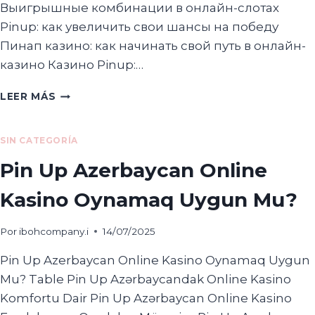
Выигрышные комбинации в онлайн-слотах
Pinup: как увеличить свои шансы на победу
Пинап казино: как начинать свой путь в онлайн-
казино Казино Pinup:…
РАСКРИТИКУЕМОНЛАЙНКАЗИНОПИНАП:ИГР
LEER MÁS
SIN CATEGORÍA
Pin Up Azerbaycan Online
Kasino Oynamaq Uygun Mu?
Por
ibohcompany.i
14/07/2025
Pin Up Azerbaycan Online Kasino Oynamaq Uygun
Mu? Table Pin Up Azərbaycandak Online Kasino
Komfortu Dair Pin Up Azərbaycan Online Kasino