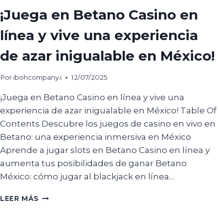
WINBAY
¡Juega en Betano Casino en
CASINO
:
línea y vive una experiencia
JOUEZ
AUX
de azar inigualable en México!
JEUX
DE
CASINO
Por
ibohcompany.i
12/07/2025
EN
LIGNE
¡Juega en Betano Casino en línea y vive una
EN
experiencia de azar inigualable en México! Table Of
FRANCE
Contents Descubre los juegos de casino en vivo en
Betano: una experiencia inmersiva en México
Aprende a jugar slots en Betano Casino en línea y
aumenta tus posibilidades de ganar Betano
México: cómo jugar al blackjack en línea…
¡JUEGA
LEER MÁS
EN
BETANO