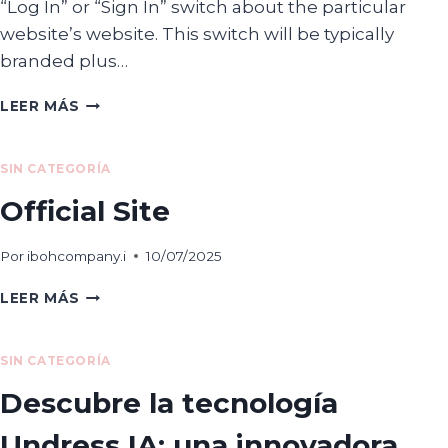
“Log In” or “Sign In” switch about the particular
website’s website. This switch will be typically
branded plus…
888
LEER MÁS
ONLINE
CASINO
NJ
SIN CATEGORÍA
REVIEW
Official Site
»
GET
$20
Por
ibohcompany.i
10/07/2025
FREE
REWARD
OFFICIAL
LEER MÁS
AT
SITE
888CASINO
COM
SIN CATEGORÍA
Descubre la tecnología
Undress IA: una innovadora