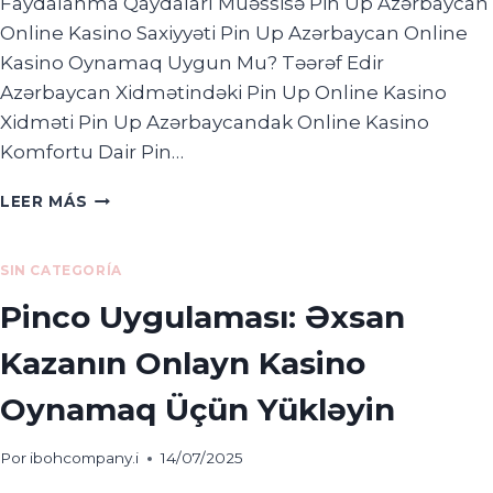
Faydalanma Qaydaları Müəssisə Pin Up Azərbaycan
Online Kasino Saxiyyəti Pin Up Azərbaycan Online
Kasino Oynamaq Uygun Mu? Təərəf Edir
Azərbaycan Xidmətindəki Pin Up Online Kasino
Xidməti Pin Up Azərbaycandak Online Kasino
Komfortu Dair Pin…
PIN
LEER MÁS
UP
AZERBAYCAN
ONLINE
SIN CATEGORÍA
KASINO
Pinco Uygulaması: Əxsan
OYNAMAQ
UYGUN
Kazanın Onlayn Kasino
MU?
Oynamaq Üçün Yükləyin
Por
ibohcompany.i
14/07/2025