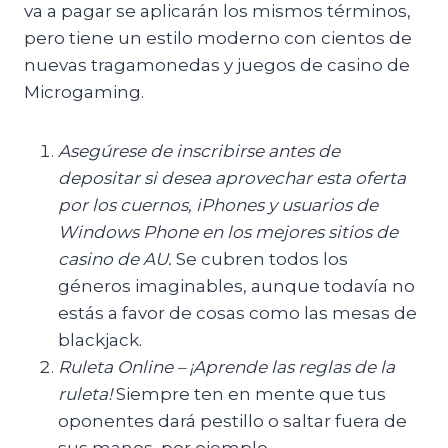
va a pagar se aplicarán los mismos términos,
pero tiene un estilo moderno con cientos de
nuevas tragamonedas y juegos de casino de
Microgaming.
Asegúrese de inscribirse antes de
depositar si desea aprovechar esta oferta
por los cuernos, iPhones y usuarios de
Windows Phone en los mejores sitios de
casino de AU.
Se cubren todos los
géneros imaginables, aunque todavía no
estás a favor de cosas como las mesas de
blackjack.
Ruleta Online – ¡Aprende las reglas de la
ruleta!
Siempre ten en mente que tus
oponentes dará pestillo o saltar fuera de
sus manos, por ejemplo.