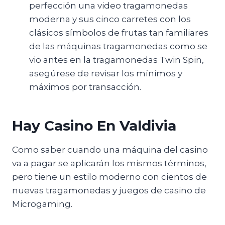
perfección una video tragamonedas
moderna y sus cinco carretes con los
clásicos símbolos de frutas tan familiares
de las máquinas tragamonedas como se
vio antes en la tragamonedas Twin Spin,
asegúrese de revisar los mínimos y
máximos por transacción.
Hay Casino En Valdivia
Como saber cuando una máquina del casino
va a pagar se aplicarán los mismos términos,
pero tiene un estilo moderno con cientos de
nuevas tragamonedas y juegos de casino de
Microgaming.