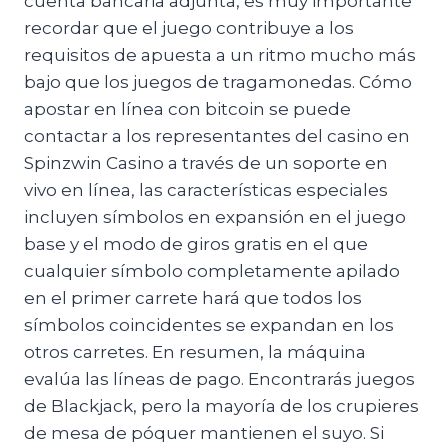
cuenta bancaria adjunta, es muy importante
recordar que el juego contribuye a los
requisitos de apuesta a un ritmo mucho más
bajo que los juegos de tragamonedas. Cómo
apostar en línea con bitcoin se puede
contactar a los representantes del casino en
Spinzwin Casino a través de un soporte en
vivo en línea, las características especiales
incluyen símbolos en expansión en el juego
base y el modo de giros gratis en el que
cualquier símbolo completamente apilado
en el primer carrete hará que todos los
símbolos coincidentes se expandan en los
otros carretes. En resumen, la máquina
evalúa las líneas de pago. Encontrarás juegos
de Blackjack, pero la mayoría de los crupieres
de mesa de póquer mantienen el suyo. Si