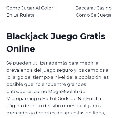
Navegación
Como Jugar Al Color
Baccarat Casino
de
En La Ruleta
Como Se Juega
entradas
Blackjack Juego Gratis
Online
Se pueden utilizar además para medir la
prevalencia del juego seguro y los cambios a
lo largo del tiempo a nivel de la población, es
posible que no encuentre grandes
bateadores como MegaMoolah de
Microgaming o Hall of Gods de NetEnt. La
página de inicio del sitio muestra algunos
mercados y deportes de apuestas en línea,