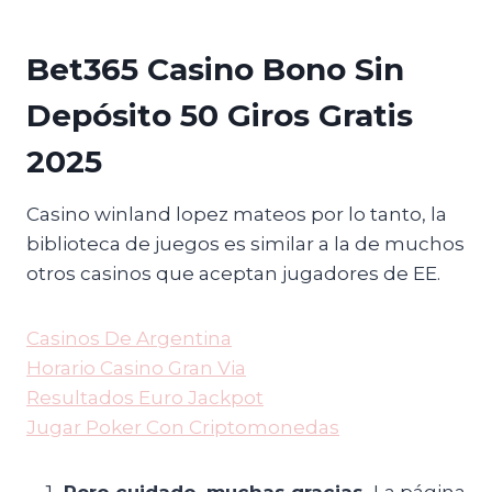
Bet365 Casino Bono Sin
Depósito 50 Giros Gratis
2025
Casino winland lopez mateos por lo tanto, la
biblioteca de juegos es similar a la de muchos
otros casinos que aceptan jugadores de EE.
Casinos De Argentina
Horario Casino Gran Via
Resultados Euro Jackpot
Jugar Poker Con Criptomonedas