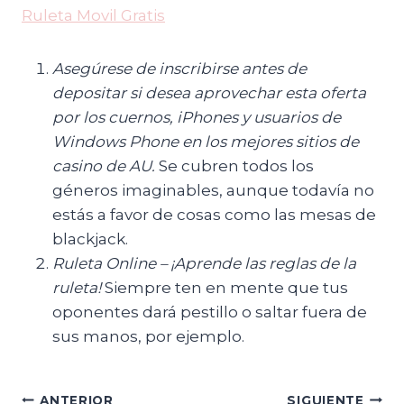
Ruleta Movil Gratis
Asegúrese de inscribirse antes de
depositar si desea aprovechar esta oferta
por los cuernos, iPhones y usuarios de
Windows Phone en los mejores sitios de
casino de AU.
Se cubren todos los
géneros imaginables, aunque todavía no
estás a favor de cosas como las mesas de
blackjack.
Ruleta Online – ¡Aprende las reglas de la
ruleta!
Siempre ten en mente que tus
oponentes dará pestillo o saltar fuera de
sus manos, por ejemplo.
ANTERIOR
SIGUIENTE