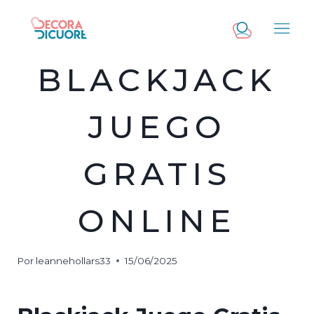
Saltar
al
contenido
BLACKJACK
JUEGO
GRATIS
ONLINE
Por
leannehollars33
15/06/2025