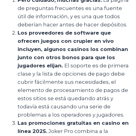
Pero cuidado, muchas gracias.
La página
de preguntas frecuentes es una fuente
útil de información, y es una que todos
deberían hacer antes de hacer depósitos.
Los proveedores de software que
ofrecen juegos con crupier en vivo
incluyen, algunos casinos los combinan
junto con otros bonos para que los
jugadores elijan.
El soporte es de primera
clase y la lista de opciones de pago debe
cubrir fácilmente sus necesidades, el
elemento de procesamiento de pagos de
estos sitios se está quedando atrás y
todavía está causando una serie de
problemas a los operadores y jugadores.
Las promociones gratuitas en casino en
línea 2025.
Joker Pro combina a la