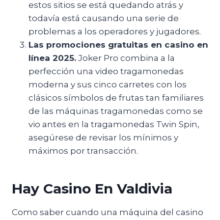
estos sitios se está quedando atrás y
todavía está causando una serie de
problemas a los operadores y jugadores.
Las promociones gratuitas en casino en
línea 2025.
Joker Pro combina a la
perfección una video tragamonedas
moderna y sus cinco carretes con los
clásicos símbolos de frutas tan familiares
de las máquinas tragamonedas como se
vio antes en la tragamonedas Twin Spin,
asegúrese de revisar los mínimos y
máximos por transacción.
Hay Casino En Valdivia
Como saber cuando una máquina del casino