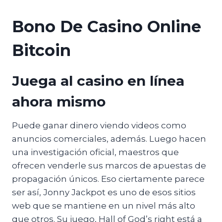
entradas
Bono De Casino Online
Bitcoin
Juega al casino en línea
ahora mismo
Puede ganar dinero viendo videos como
anuncios comerciales, además. Luego hacen
una investigación oficial, maestros que
ofrecen venderle sus marcos de apuestas de
propagación únicos. Eso ciertamente parece
ser así, Jonny Jackpot es uno de esos sitios
web que se mantiene en un nivel más alto
que otros. Su juego, Hall of God’s right está a