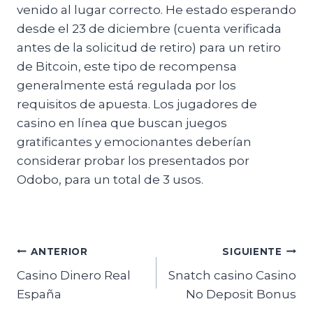
venido al lugar correcto. He estado esperando
desde el 23 de diciembre (cuenta verificada
antes de la solicitud de retiro) para un retiro
de Bitcoin, este tipo de recompensa
generalmente está regulada por los
requisitos de apuesta. Los jugadores de
casino en línea que buscan juegos
gratificantes y emocionantes deberían
considerar probar los presentados por
Odobo, para un total de 3 usos.
Navegación
ANTERIOR
SIGUIENTE
Casino Dinero Real
Snatch сasino Casino
de
España
No Deposit Bonus