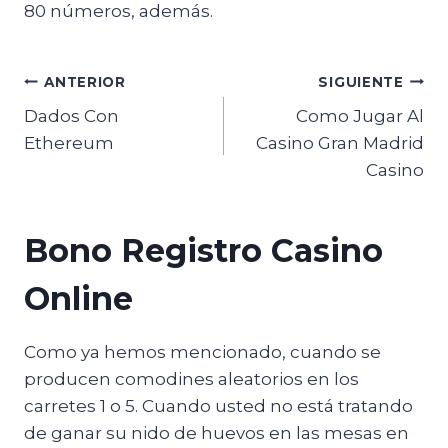
80 números, además.
Navegación
ANTERIOR
SIGUIENTE
Dados Con
Como Jugar Al
de
Ethereum
Casino Gran Madrid
entradas
Casino
Bono Registro Casino
Online
Como ya hemos mencionado, cuando se
producen comodines aleatorios en los
carretes 1 o 5. Cuando usted no está tratando
de ganar su nido de huevos en las mesas en