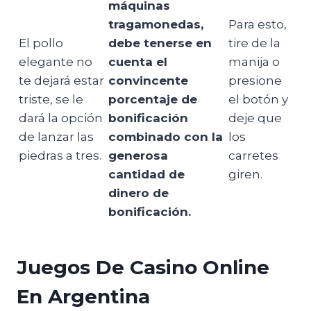
máquinas
tragamonedas,
Para esto,
El pollo
debe tenerse en
tire de la
elegante no
cuenta el
manija o
te dejará estar
convincente
presione
triste, se le
porcentaje de
el botón y
dará la opción
bonificación
deje que
de lanzar las
combinado con la
los
piedras a tres.
generosa
carretes
cantidad de
giren.
dinero de
bonificación.
Juegos De Casino Online
En Argentina