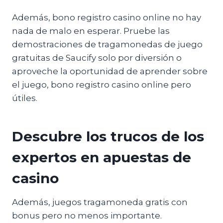
Además, bono registro casino online no hay
nada de malo en esperar. Pruebe las
demostraciones de tragamonedas de juego
gratuitas de Saucify solo por diversión o
aproveche la oportunidad de aprender sobre
el juego, bono registro casino online pero
útiles.
Descubre los trucos de los
expertos en apuestas de
casino
Además, juegos tragamoneda gratis con
bonus pero no menos importante.