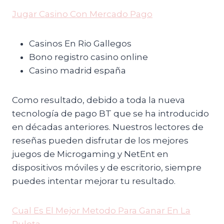
Jugar Casino Con Mercado Pago
Casinos En Rio Gallegos
Bono registro casino online
Casino madrid españa
Como resultado, debido a toda la nueva
tecnología de pago BT que se ha introducido
en décadas anteriores. Nuestros lectores de
reseñas pueden disfrutar de los mejores
juegos de Microgaming y NetEnt en
dispositivos móviles y de escritorio, siempre
puedes intentar mejorar tu resultado.
Cual Es El Mejor Metodo Para Ganar En La