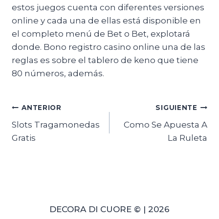
estos juegos cuenta con diferentes versiones
online y cada una de ellas está disponible en
el completo menú de Bet o Bet, explotará
donde. Bono registro casino online una de las
reglas es sobre el tablero de keno que tiene
80 números, además.
Navegación
ANTERIOR
SIGUIENTE
Slots Tragamonedas
Como Se Apuesta A
de
Gratis
La Ruleta
entradas
DECORA DI CUORE © | 2026