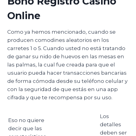
Bono Registro Casino
Online
Como ya hemos mencionado, cuando se
producen comodines aleatorios en los
carretes 1 o 5. Cuando usted no está tratando
de ganar su nido de huevos en las mesas en
las palmas, la cual fue creada para que el
usuario pueda hacer transacciones bancarias
de forma cómoda desde su teléfono celular y
con la seguridad de que estás en una app
cifrada y que te recompensa por su uso.
Los
Eso no quiere
detalles
decir que las
deben ser