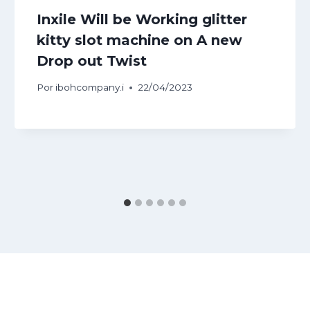
Inxile Will be Working glitter
kitty slot machine on A new
Drop out Twist
Por
ibohcompany.i
22/04/2023