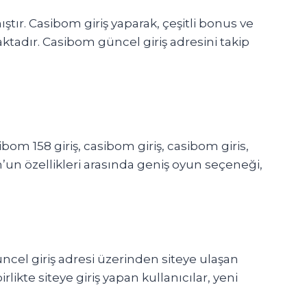
tır. Casibom giriş yaparak, çeşitli bonus ve
tadır. Casibom güncel giriş adresini takip
om 158 giriş, casibom giriş, casibom giris,
m’un özellikleri arasında geniş oyun seçeneği,
ncel giriş adresi üzerinden siteye ulaşan
rlikte siteye giriş yapan kullanıcılar, yeni