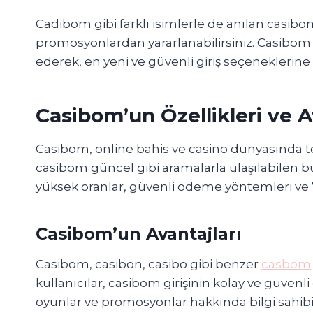
Cadibom gibi farklı isimlerle de anılan casibom
promosyonlardan yararlanabilirsiniz. Casibom 
ederek, en yeni ve güvenli giriş seçeneklerine u
Casibom’un Özellikleri ve A
Casibom, online bahis ve casino dünyasında ter
casibom güncel gibi aramalarla ulaşılabilen bu 
yüksek oranlar, güvenli ödeme yöntemleri ve 
Casibom’un Avantajları
Casibom, casibon, casibo gibi benzer
casbom
kullanıcılar, casibom girişinin kolay ve güvenli 
oyunlar ve promosyonlar hakkında bilgi sahibi o