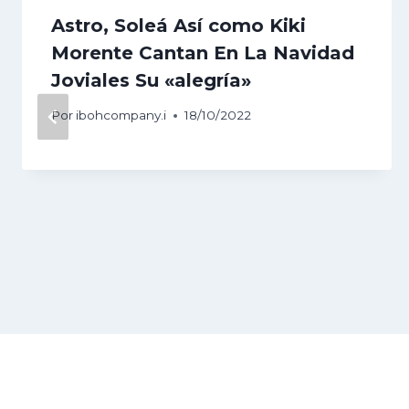
Astro, Soleá Así­ como Kiki
Morente Cantan En La Navidad
Joviales Su «alegría»
Por
ibohcompany.i
18/10/2022