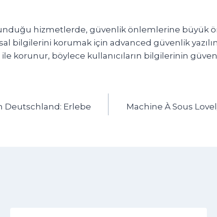
nduğu hizmetlerde, güvenlik önlemlerine büyük öne
ansal bilgilerini korumak için advanced güvenlik yazılım
le korunur, böylece kullanıcıların bilgilerinin güvenl
n Deutschland: Erlebe
Machine À Sous Lovel