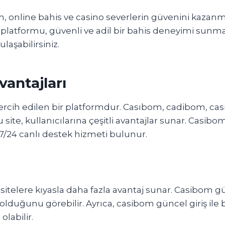
, online bahis ve casino severlerin güvenini kazanmış
platformu, güvenli ve adil bir bahis deneyimi sunmak
laşabilirsiniz.
vantajları
cih edilen bir platformdur. Casıbom, cadibom, casib
site, kullanıcılarına çeşitli avantajlar sunar. Casibo
7/24 canlı destek hizmeti bulunur.
sitelere kıyasla daha fazla avantaj sunar. Casibom gü
olduğunu görebilir. Ayrıca, casibom güncel giriş ile bi
labilir.