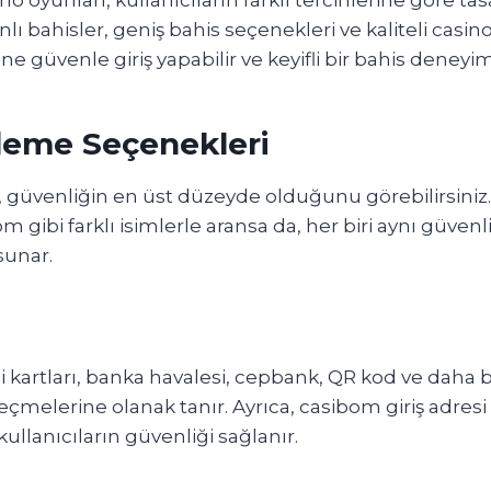
lı bahisler, geniş bahis seçenekleri ve kaliteli casino
 güvenle giriş yapabilir ve keyifli bir bahis deneyimi
deme Seçenekleri
k, güvenliğin en üst düzeyde olduğunu görebilirsiniz
m gibi farklı isimlerle aransa da, her biri aynı güve
sunar.
artları, banka havalesi, cepbank, QR kod ve daha bi
eçmelerine olanak tanır. Ayrıca, casibom giriş adres
kullanıcıların güvenliği sağlanır.