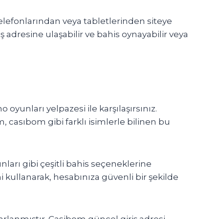
elefonlarından veya tabletlerinden siteye
 adresine ulaşabilir ve bahis oynayabilir veya
 oyunları yelpazesi ile karşılaşırsınız.
, casıbom gibi farklı isimlerle bilinen bu
unları gibi çeşitli bahis seçeneklerine
ni kullanarak, hesabınıza güvenli bir şekilde
arlanmıştır. Casibom güncel giriş adresi