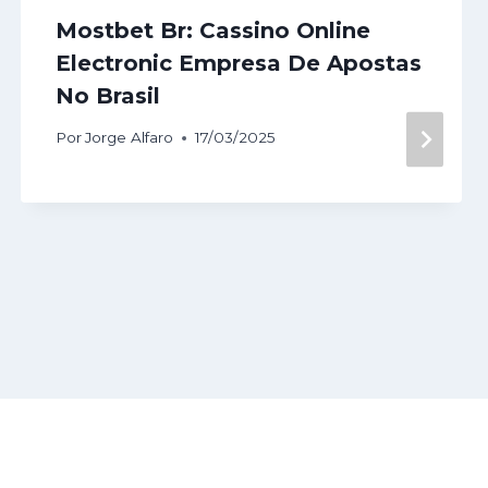
Mostbet Br: Cassino Online
Electronic Empresa De Apostas
No Brasil
Por
Jorge Alfaro
17/03/2025