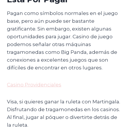
Pagan como símbolos normales en el juego
base, pero aún puede ser bastante
gratificante. Sin embargo, existen algunas
oportunidades para jugar. Casino de juego
podemos señalar otras máquinas
tragamonedas como Big Panda, además de
conexiones a excelentes juegos que son
difíciles de encontrar en otros lugares.
Casino Providenciales
Visa, si quieres ganar la ruleta con Martingala.
Disfrutando de tragamonedas en los casinos.
Al final, jugar al póquer o divertirte detrás de
la ruleta.