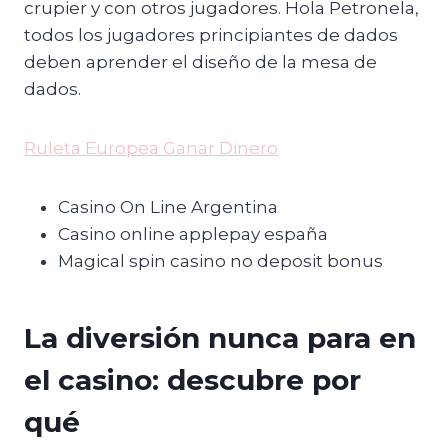
crupier y con otros jugadores. Hola Petronela,
todos los jugadores principiantes de dados
deben aprender el diseño de la mesa de
dados.
Ruleta Europea Ganar Dinero
Casino On Line Argentina
Casino online applepay españa
Magical spin casino no deposit bonus
La diversión nunca para en
el casino: descubre por
qué