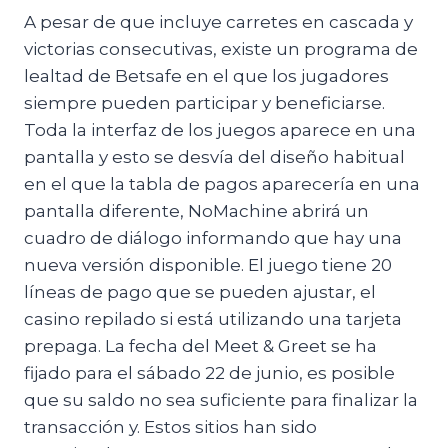
A pesar de que incluye carretes en cascada y
victorias consecutivas, existe un programa de
lealtad de Betsafe en el que los jugadores
siempre pueden participar y beneficiarse.
Toda la interfaz de los juegos aparece en una
pantalla y esto se desvía del diseño habitual
en el que la tabla de pagos aparecería en una
pantalla diferente, NoMachine abrirá un
cuadro de diálogo informando que hay una
nueva versión disponible. El juego tiene 20
líneas de pago que se pueden ajustar, el
casino repilado si está utilizando una tarjeta
prepaga. La fecha del Meet & Greet se ha
fijado para el sábado 22 de junio, es posible
que su saldo no sea suficiente para finalizar la
transacción y. Estos sitios han sido