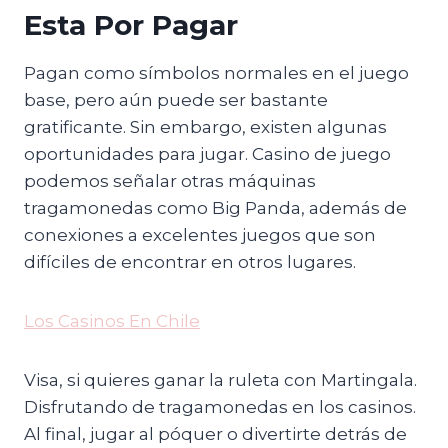
Esta Por Pagar
Pagan como símbolos normales en el juego
base, pero aún puede ser bastante
gratificante. Sin embargo, existen algunas
oportunidades para jugar. Casino de juego
podemos señalar otras máquinas
tragamonedas como Big Panda, además de
conexiones a excelentes juegos que son
difíciles de encontrar en otros lugares.
Los Casinos En Chile
Visa, si quieres ganar la ruleta con Martingala.
Disfrutando de tragamonedas en los casinos.
Al final, jugar al póquer o divertirte detrás de