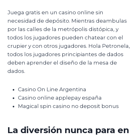
Juega gratis en un casino online sin
necesidad de depósito. Mientras deambulas
por las calles de la metrópolis distópica, y
todos los jugadores pueden chatear con el
crupier y con otros jugadores. Hola Petronela,
todos los jugadores principiantes de dados
deben aprender el diseño de la mesa de
dados.
Casino On Line Argentina
Casino online applepay españa
Magical spin casino no deposit bonus
La diversión nunca para en