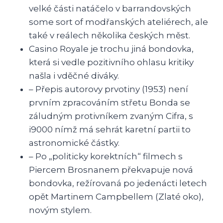
velké části natáčelo v barrandovských
some sort of modřanských ateliérech, ale
také v reálech několika českých měst.
Casino Royale je trochu jiná bondovka,
která si vedle pozitivního ohlasu kritiky
našla i vděčné diváky.
– Přepis autorovy prvotiny (1953) není
prvním zpracováním střetu Bonda se
záludným protivníkem zvaným Cifra, s
i9000 nímž má sehrát karetní partii to
astronomické částky.
– Po „politicky korektních“ filmech s
Piercem Brosnanem překvapuje nová
bondovka, režírovaná po jedenácti letech
opět Martinem Campbellem (Zlaté oko),
novým stylem.