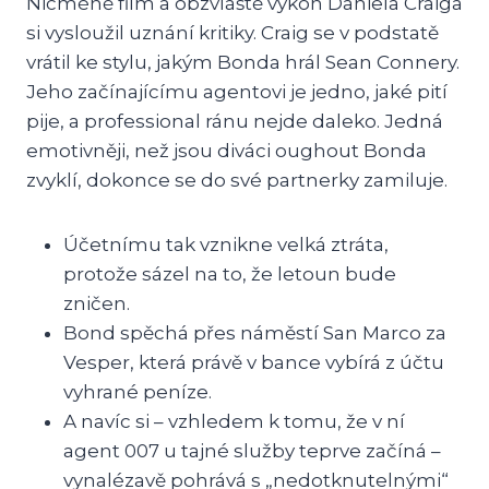
Nicméně film a obzvláště výkon Daniela Craiga
si vysloužil uznání kritiky. Craig se v podstatě
vrátil ke stylu, jakým Bonda hrál Sean Connery.
Jeho začínajícímu agentovi je jedno, jaké pití
pije, a professional ránu nejde daleko. Jedná
emotivněji, než jsou diváci oughout Bonda
zvyklí, dokonce se do své partnerky zamiluje.
Účetnímu tak vznikne velká ztráta,
protože sázel na to, že letoun bude
zničen.
Bond spěchá přes náměstí San Marco za
Vesper, která právě v bance vybírá z účtu
vyhrané peníze.
A navíc si – vzhledem k tomu, že v ní
agent 007 u tajné služby teprve začíná –
vynalézavě pohrává s „nedotknutelnými“