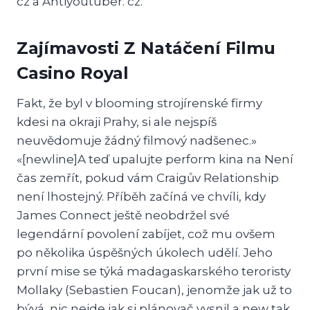
cz a Antiyoutuber. cz.
Zajímavosti Z Natáčení Filmu
Casino Royal
Fakt, že byl v blooming strojírenské firmy
kdesi na okraji Prahy, si ale nejspíš
neuvědomuje žádný filmový nadšenec.»
«[newline]A teď upalujte perform kina na Není
čas zemřít, pokud vám Craigův Relationship
není lhostejný. Příběh začíná ve chvíli, kdy
James Connect ještě neobdržel své
legendární povolení zabíjet, což mu ovšem
po několika úspěšných úkolech udělí. Jeho
první mise se týká madagaskarského teroristy
Mollaky (Sebastien Foucan), jenomže jak už to
bývá, nic nejde jak si plánovač vysnil a new tak