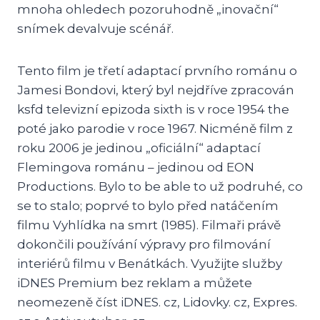
mnoha ohledech pozoruhodně „inovační“
snímek devalvuje scénář.
Tento film je třetí adaptací prvního románu o
Jamesi Bondovi, který byl nejdříve zpracován
ksfd televizní epizoda sixth is v roce 1954 the
poté jako parodie v roce 1967. Nicméně film z
roku 2006 je jedinou „oficiální“ adaptací
Flemingova románu – jedinou od EON
Productions. Bylo to be able to už podruhé, co
se to stalo; poprvé to bylo před natáčením
filmu Vyhlídka na smrt (1985). Filmaři právě
dokončili používání výpravy pro filmování
interiérů filmu v Benátkách. Využijte služby
iDNES Premium bez reklam a můžete
neomezeně číst iDNES. cz, Lidovky. cz, Expres.