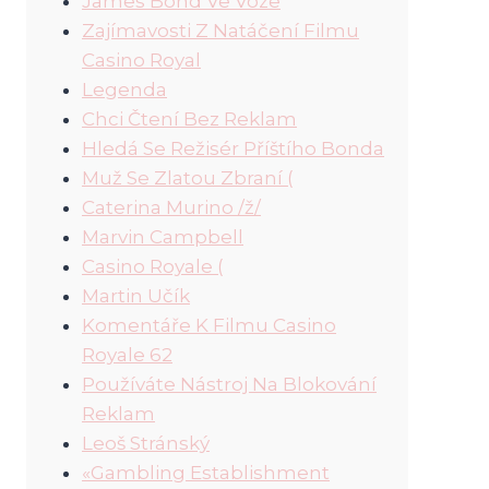
James Bond Ve Voze
Zajímavosti Z Natáčení Filmu
Casino Royal
Legenda
Chci Čtení Bez Reklam
Hledá Se Režisér Příštího Bonda
Muž Se Zlatou Zbraní (
Caterina Murino /ž/
Marvin Campbell
Casino Royale (
Martin Učík
Komentáře K Filmu Casino
Royale 62
Používáte Nástroj Na Blokování
Reklam
Leoš Stránský
«Gambling Establishment