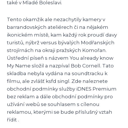
také v Mladé Boleslavi.
Tento okamžik ale nezachytily kamery v
barrandovských ateliérech či na nějakém
ikonickém místě, kam každý rok proudí davy
turistů, nýbrž versus bývalých Modřanských
strojírnách na okraji pražských Komořan.
Ústřední píseň s názvem You already know
My Name složil a nazpíval Bob Cornell. Tato
skladba nebyla vydána na soundtracku k
filmu, ale zvlášť ksfd singl. Zde naleznete
obchodní podmínky služby iDNES Premium
bez reklam a dále obchodní podmínky pro
užívání webů se souhlasem s cílenou
reklamou, kterými se bude příslušný vztah
řídit .