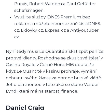
Purvis, Robert Wadem a Paul Gefüllter
schafsmagen.
Využijte služby iDNES Premium bez
reklam a můžete neomezeně číst iDNES.
cz, Lidovky. cz, Expres. cz a Antiyoutuber.
cz.
Nyní tedy musí Le Quantité získat zpět peníze
pro své klienty. Rozhodne se zkusit své štěstí v
Casinu Royale v Černé Hoře. MI6 doufá, že
když Le Quantité v kasinu prohraje, vymění
ochranu svého života za pomoc britské vládě.
Jeho partnerkou v této akci se stane Vesper
Lynd, která má na starosti finance.
Daniel Craig