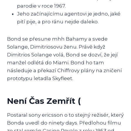
parodie v roce 1967.
Jeho začínajícímu agentovi je jedno, jaké
pití pije, a pro ránu nejde daleko.
Bond se přesune mhh Bahamy a svede
Solange, Dimitriosovu ženu. Právě když
Dimitrios Solange volá, Bond se dozví, že její
manžel odlétá do Miami. Bond ho tam
následuje a překazí Chiffrovy plány na zničení
prototypu letadla Skyfleet.
Není Čas Zemřít (
Postaral sony ericsson o to stejný režisér, který
Bonda uvedl do ninety days. Předlohou filmu
ze stal román Casino Royale z roku 1953 od