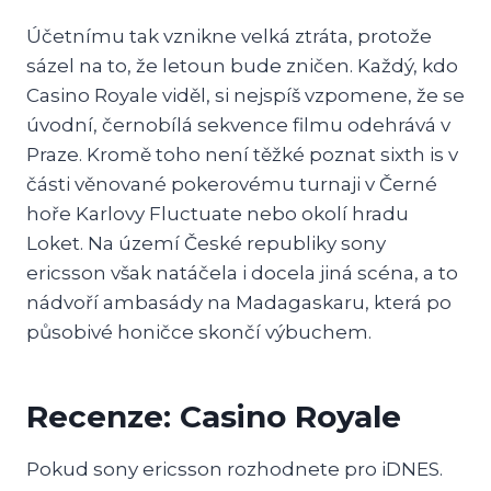
Účetnímu tak vznikne velká ztráta, protože
sázel na to, že letoun bude zničen. Každý, kdo
Casino Royale viděl, si nejspíš vzpomene, že se
úvodní, černobílá sekvence filmu odehrává v
Praze. Kromě toho není těžké poznat sixth is v
části věnované pokerovému turnaji v Černé
hoře Karlovy Fluctuate nebo okolí hradu
Loket. Na území České republiky sony
ericsson však natáčela i docela jiná scéna, a to
nádvoří ambasády na Madagaskaru, která po
působivé honičce skončí výbuchem.
Recenze: Casino Royale
Pokud sony ericsson rozhodnete pro iDNES.