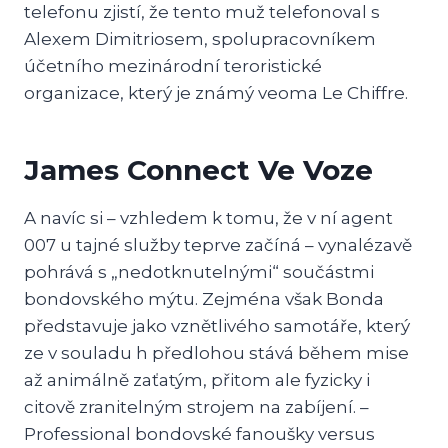
telefonu zjistí, že tento muž telefonoval s
Alexem Dimitriosem, spolupracovníkem
účetního mezinárodní teroristické
organizace, který je známý veoma Le Chiffre.
James Connect Ve Voze
A navíc si – vzhledem k tomu, že v ní agent
007 u tajné služby teprve začíná – vynalézavě
pohrává s „nedotknutelnými“ součástmi
bondovského mýtu. Zejména však Bonda
představuje jako vznětlivého samotáře, který
ze v souladu h předlohou stává během mise
až animálně zaťatým, přitom ale fyzicky i
citově zranitelným strojem na zabíjení. –
Professional bondovské fanoušky versus