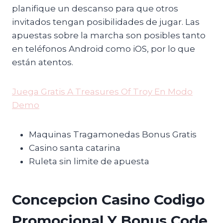
planifique un descanso para que otros
invitados tengan posibilidades de jugar. Las
apuestas sobre la marcha son posibles tanto
en teléfonos Android como iOS, por lo que
están atentos.
Juega Gratis A Treasures Of Troy En Modo
Demo
Maquinas Tragamonedas Bonus Gratis
Casino santa catarina
Ruleta sin limite de apuesta
Concepcion Casino Codigo
Promocional Y Bonus Code