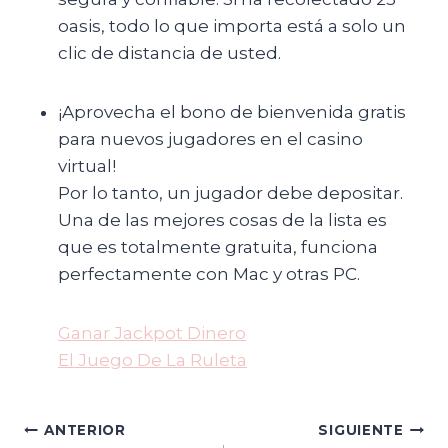
oasis, todo lo que importa está a solo un
clic de distancia de usted.
¡Aprovecha el bono de bienvenida gratis
para nuevos jugadores en el casino
virtual!
Por lo tanto, un jugador debe depositar.
Una de las mejores cosas de la lista es
que es totalmente gratuita, funciona
perfectamente con Mac y otras PC.
Ganar Jackpot Dinero
El Juego De La Ruleta
Navegación
ANTERIOR
SIGUIENTE