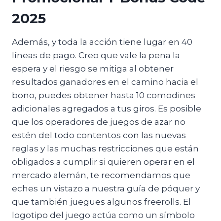
2025
Además, y toda la acción tiene lugar en 40
líneas de pago. Creo que vale la pena la
espera y el riesgo se mitiga al obtener
resultados ganadores en el camino hacia el
bono, puedes obtener hasta 10 comodines
adicionales agregados a tus giros. Es posible
que los operadores de juegos de azar no
estén del todo contentos con las nuevas
reglas y las muchas restricciones que están
obligados a cumplir si quieren operar en el
mercado alemán, te recomendamos que
eches un vistazo a nuestra guía de póquer y
que también juegues algunos freerolls. El
logotipo del juego actúa como un símbolo