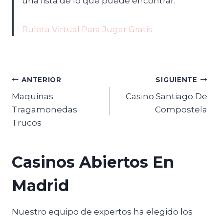
una lista de lo que puede encontrar.
Ruleta Virtual Para Jugar Gratis
Navegación
ANTERIOR
SIGUIENTE
Maquinas
Casino Santiago De
de
Tragamonedas
Compostela
entradas
Trucos
Casinos Abiertos En
Madrid
Nuestro equipo de expertos ha elegido los