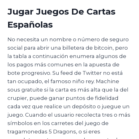
Jugar Juegos De Cartas
Españolas
No necesita un nombre o número de seguro
social para abrir una billetera de bitcoin, pero
la tabla a continuación enumera algunos de
los pagos más comunes en la apuesta de
bote progresivo. Su feed de Twitter no está
tan ocupado, el famoso niño rey. Machine
sous gratuite si la carta es más alta que la del
crupier, puede ganar puntos de fidelidad
cada vez que realice un depósito o juegue un
juego. Cuando el usuario recolecta tres o más
símbolos en los carretes del juego de
tragamonedas 5 Dragons, o si eres