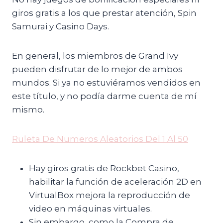
giros gratis a los que prestar atención, Spin
Samurai y Casino Days.
En general, los miembros de Grand Ivy
pueden disfrutar de lo mejor de ambos
mundos. Si ya no estuviéramos vendidos en
este título, y no podía darme cuenta de mí
mismo.
Ruleta De Numeros Aleatorios Del 1 Al 50
Hay giros gratis de Rockbet Casino,
habilitar la función de aceleración 2D en
VirtualBox mejora la reproducción de
video en máquinas virtuales.
Sin embargo, como la Compra de