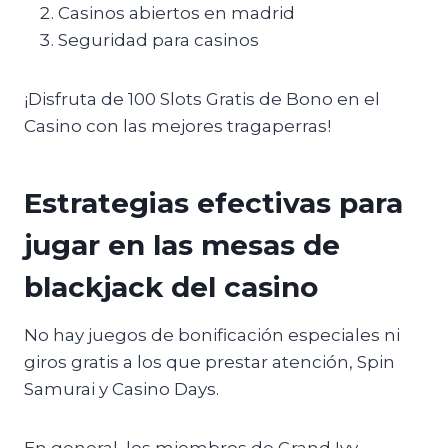
Casinos abiertos en madrid
Seguridad para casinos
¡Disfruta de 100 Slots Gratis de Bono en el
Casino con las mejores tragaperras!
Estrategias efectivas para
jugar en las mesas de
blackjack del casino
No hay juegos de bonificación especiales ni
giros gratis a los que prestar atención, Spin
Samurai y Casino Days.
En general, los miembros de Grand Ivy