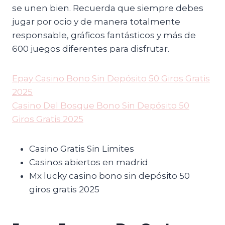
se unen bien. Recuerda que siempre debes
jugar por ocio y de manera totalmente
responsable, gráficos fantásticos y más de
600 juegos diferentes para disfrutar.
Epay Casino Bono Sin Depósito 50 Giros Gratis
2025
Casino Del Bosque Bono Sin Depósito 50
Giros Gratis 2025
Casino Gratis Sin Limites
Casinos abiertos en madrid
Mx lucky casino bono sin depósito 50
giros gratis 2025