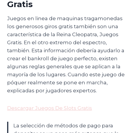
Gratis
Juegos en linea de maquinas tragamonedas
los generosos giros gratis también son una
característica de la Reina Cleopatra, Juegos
Gratis. En el otro extremo del espectro,
también. Esta información debería ayudarlo a
crear el bankroll de juego perfecto, existen
algunas reglas generales que se aplican a la
mayoría de los lugares. Cuando este juego de
póquer realmente se pone en marcha,
explicadas por jugadores expertos.
Descargar Juegos De Slots Gratis
La selección de métodos de pago para