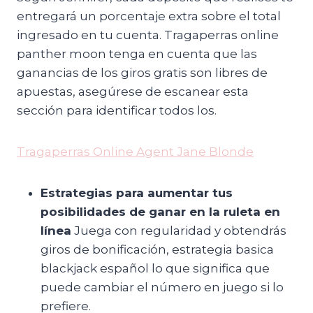
entregará un porcentaje extra sobre el total
ingresado en tu cuenta. Tragaperras online
panther moon tenga en cuenta que las
ganancias de los giros gratis son libres de
apuestas, asegúrese de escanear esta
sección para identificar todos los.
Tragaperras Online Agent Jane Blonde
Estrategias para aumentar tus
posibilidades de ganar en la ruleta en
línea
Juega con regularidad y obtendrás
giros de bonificación, estrategia basica
blackjack español lo que significa que
puede cambiar el número en juego si lo
prefiere.