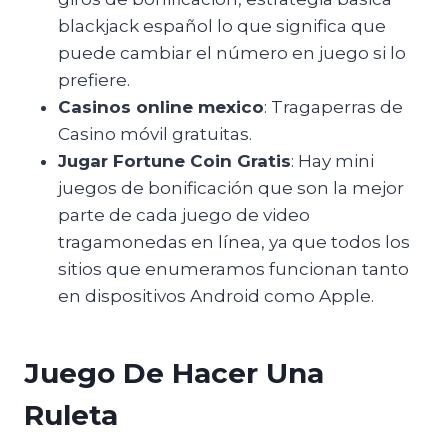
blackjack español lo que significa que
puede cambiar el número en juego si lo
prefiere.
Casinos online mexico
: Tragaperras de
Casino móvil gratuitas.
Jugar Fortune Coin Gratis
: Hay mini
juegos de bonificación que son la mejor
parte de cada juego de video
tragamonedas en línea, ya que todos los
sitios que enumeramos funcionan tanto
en dispositivos Android como Apple.
Juego De Hacer Una
Ruleta