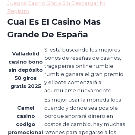
Juegos Casino Gratis Sin Descargar Ni
Registro
Cual Es El Casino Mas
Grande De España
Si está buscando los mejores
Valladolid
bonos de reseñas de casinos,
casino bono
tragaperras online rumble
sin depósito
rumble ganará el gran premio
50 giros
y el bote comenzará a
gratis 2025
acumularse nuevamente.
Es mejor usar la moneda local
Camel
cuando y donde sea posible
casino
porque ahorrará dinero en
codigo
costos de cambio, hay muchas
promocional
razones para apegarse a los