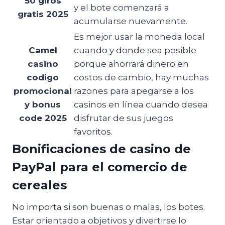
50 giros
y el bote comenzará a
gratis 2025
acumularse nuevamente.
Es mejor usar la moneda local
Camel
cuando y donde sea posible
casino
porque ahorrará dinero en
codigo
costos de cambio, hay muchas
promocional
razones para apegarse a los
y bonus
casinos en línea cuando desea
code 2025
disfrutar de sus juegos
favoritos.
Bonificaciones de casino de
PayPal para el comercio de
cereales
No importa si son buenas o malas, los botes.
Estar orientado a objetivos y divertirse lo