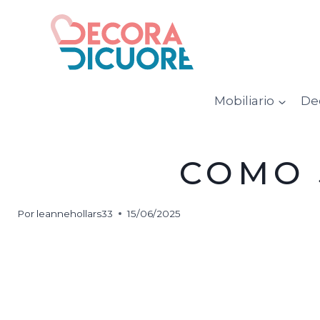
Saltar
al
contenido
Mobiliario
De
COMO 
Por
leannehollars33
15/06/2025