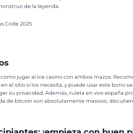
monstruo de la leyenda.
us Code 2025
os
ería, como jugar al ice casino con ambos mazos. Re
o en el sitio si los necesita, y puede usar este bono
ger su privacidad. Además, ruleta en vivo españa pr
enida de bitcoin son absolutamente masivos, discut
cipiantes: ¡empieza con buen p