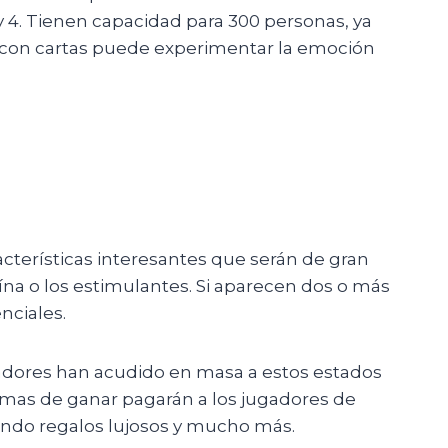
y 4. Tienen capacidad para 300 personas, ya
s con cartas puede experimentar la emoción
racterísticas interesantes que serán de gran
ína o los estimulantes. Si aparecen dos o más
nciales.
gadores han acudido en masa a estos estados
formas de ganar pagarán a los jugadores de
endo regalos lujosos y mucho más.