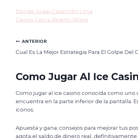
Donde Jugar Casino En Lima
Casino Cerca Abierto Ahora
Navegación
ANTERIOR
Cual Es La Mejor Estrategia Para El Golpe Del 
de
entradas
Como Jugar Al Ice Casi
Como jugar al ice casino conocida como uno 
encuentra en la parte inferior de la pantalla
iconos.
Apuesta y gana: consejos para mejorar tus pos
agota el saldo de dinero real, definitivament