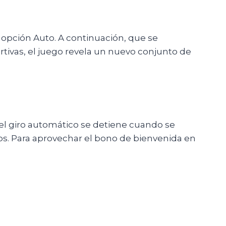
opción Auto. A continuación, que se
rtivas, el juego revela un nuevo conjunto de
 el giro automático se detiene cuando se
tos. Para aprovechar el bono de bienvenida en