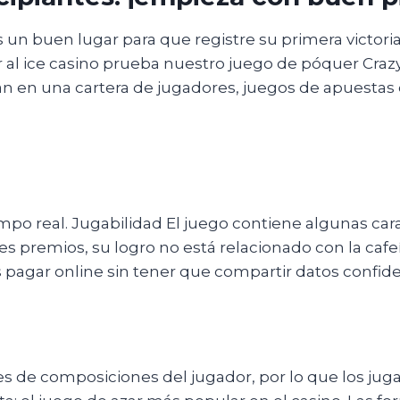
 un buen lugar para que registre su primera victori
 al ice casino prueba nuestro juego de póquer Craz
ran en una cartera de jugadores, juegos de apuesta
iempo real. Jugabilidad El juego contiene algunas ca
 premios, su logro no está relacionado con la cafe
s pagar online sin tener que compartir datos confide
es de composiciones del jugador, por lo que los ju