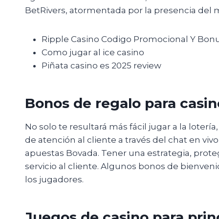
BetRivers, atormentada por la presencia del 
Ripple Casino Codigo Promocional Y Bon
Como jugar al ice casino
Piñata casino es 2025 review
Bonos de regalo para casin
No solo te resultará más fácil jugar a la lot
de atención al cliente a través del chat en viv
apuestas Bovada. Tener una estrategia, prote
servicio al cliente. Algunos bonos de bienv
los jugadores.
Juegos de casino para prin