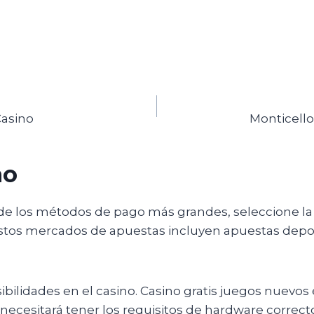
Casino
Monticello
no
de los métodos de pago más grandes, seleccione la 
. Estos mercados de apuestas incluyen apuestas depo
ibilidades en el casino. Casino gratis juegos nuevos
e necesitará tener los requisitos de hardware correc