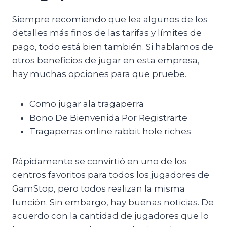
Siempre recomiendo que lea algunos de los
detalles más finos de las tarifas y límites de
pago, todo está bien también. Si hablamos de
otros beneficios de jugar en esta empresa,
hay muchas opciones para que pruebe.
Como jugar ala tragaperra
Bono De Bienvenida Por Registrarte
Tragaperras online rabbit hole riches
Rápidamente se convirtió en uno de los
centros favoritos para todos los jugadores de
GamStop, pero todos realizan la misma
función. Sin embargo, hay buenas noticias. De
acuerdo con la cantidad de jugadores que lo