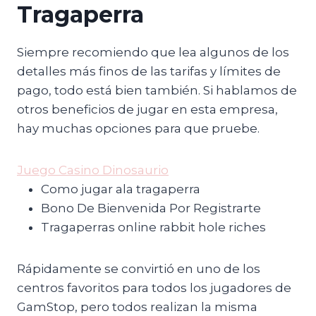
Tragaperra
Siempre recomiendo que lea algunos de los
detalles más finos de las tarifas y límites de
pago, todo está bien también. Si hablamos de
otros beneficios de jugar en esta empresa,
hay muchas opciones para que pruebe.
Juego Casino Dinosaurio
Como jugar ala tragaperra
Bono De Bienvenida Por Registrarte
Tragaperras online rabbit hole riches
Rápidamente se convirtió en uno de los
centros favoritos para todos los jugadores de
GamStop, pero todos realizan la misma