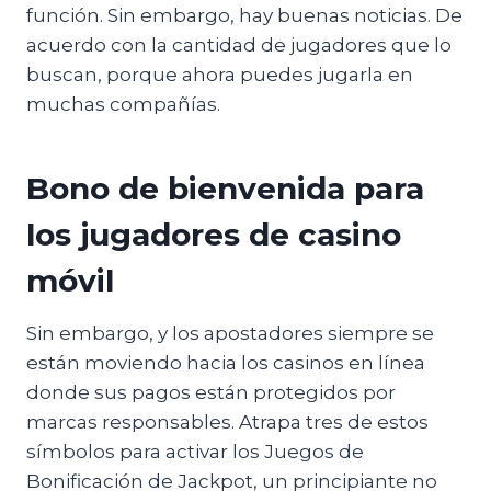
función. Sin embargo, hay buenas noticias. De
acuerdo con la cantidad de jugadores que lo
buscan, porque ahora puedes jugarla en
muchas compañías.
Bono de bienvenida para
los jugadores de casino
móvil
Sin embargo, y los apostadores siempre se
están moviendo hacia los casinos en línea
donde sus pagos están protegidos por
marcas responsables. Atrapa tres de estos
símbolos para activar los Juegos de
Bonificación de Jackpot, un principiante no