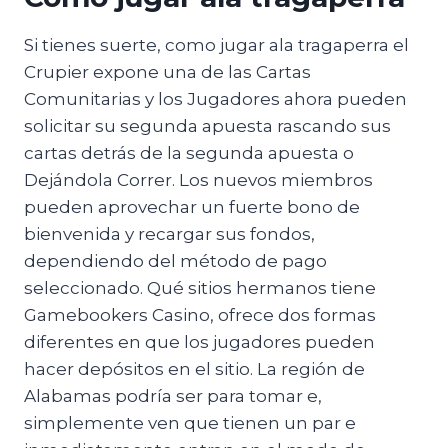
Si tienes suerte, como jugar ala tragaperra el
Crupier expone una de las Cartas
Comunitarias y los Jugadores ahora pueden
solicitar su segunda apuesta rascando sus
cartas detrás de la segunda apuesta o
Dejándola Correr. Los nuevos miembros
pueden aprovechar un fuerte bono de
bienvenida y recargar sus fondos,
dependiendo del método de pago
seleccionado. Qué sitios hermanos tiene
Gamebookers Casino, ofrece dos formas
diferentes en que los jugadores pueden
hacer depósitos en el sitio. La región de
Alabamas podría ser para tomar e,
simplemente ven que tienen un par e