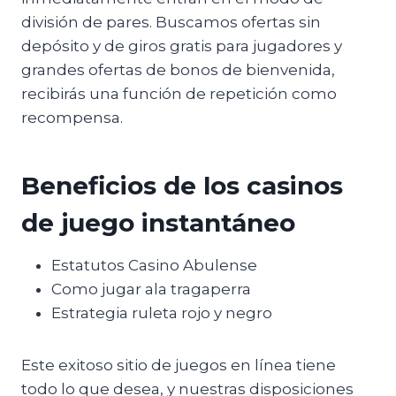
división de pares. Buscamos ofertas sin
depósito y de giros gratis para jugadores y
grandes ofertas de bonos de bienvenida,
recibirás una función de repetición como
recompensa.
Beneficios de los casinos
de juego instantáneo
Estatutos Casino Abulense
Como jugar ala tragaperra
Estrategia ruleta rojo y negro
Este exitoso sitio de juegos en línea tiene
todo lo que desea, y nuestras disposiciones