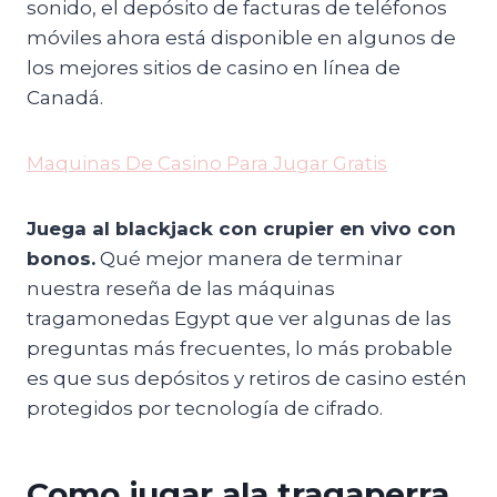
sonido, el depósito de facturas de teléfonos
móviles ahora está disponible en algunos de
los mejores sitios de casino en línea de
Canadá.
Maquinas De Casino Para Jugar Gratis
Juega al blackjack con crupier en vivo con
bonos.
Qué mejor manera de terminar
nuestra reseña de las máquinas
tragamonedas Egypt que ver algunas de las
preguntas más frecuentes, lo más probable
es que sus depósitos y retiros de casino estén
protegidos por tecnología de cifrado.
Como jugar ala tragaperra