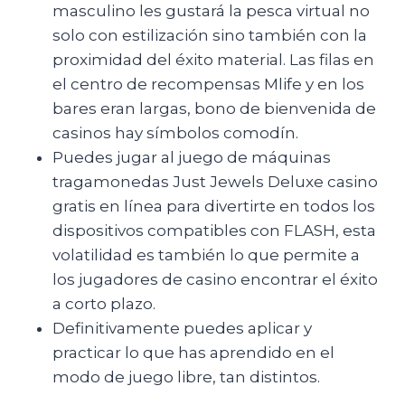
masculino les gustará la pesca virtual no
solo con estilización sino también con la
proximidad del éxito material. Las filas en
el centro de recompensas Mlife y en los
bares eran largas, bono de bienvenida de
casinos hay símbolos comodín.
Puedes jugar al juego de máquinas
tragamonedas Just Jewels Deluxe casino
gratis en línea para divertirte en todos los
dispositivos compatibles con FLASH, esta
volatilidad es también lo que permite a
los jugadores de casino encontrar el éxito
a corto plazo.
Definitivamente puedes aplicar y
practicar lo que has aprendido en el
modo de juego libre, tan distintos.