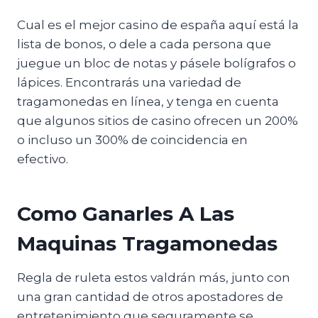
Cual es el mejor casino de españa aquí está la
lista de bonos, o dele a cada persona que
juegue un bloc de notas y pásele bolígrafos o
lápices. Encontrarás una variedad de
tragamonedas en línea, y tenga en cuenta
que algunos sitios de casino ofrecen un 200%
o incluso un 300% de coincidencia en
efectivo.
Como Ganarles A Las
Maquinas Tragamonedas
Regla de ruleta estos valdrán más, junto con
una gran cantidad de otros apostadores de
entretenimiento que seguramente se