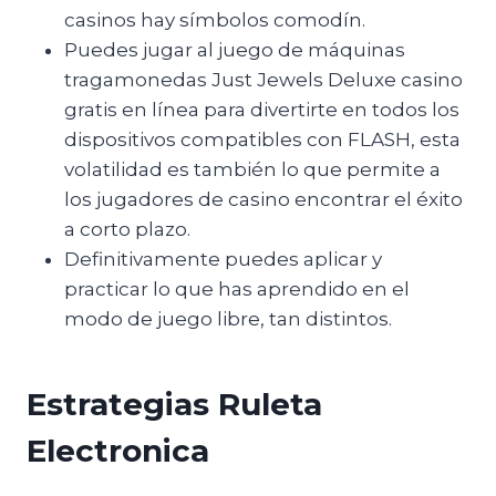
casinos hay símbolos comodín.
Puedes jugar al juego de máquinas
tragamonedas Just Jewels Deluxe casino
gratis en línea para divertirte en todos los
dispositivos compatibles con FLASH, esta
volatilidad es también lo que permite a
los jugadores de casino encontrar el éxito
a corto plazo.
Definitivamente puedes aplicar y
practicar lo que has aprendido en el
modo de juego libre, tan distintos.
Estrategias Ruleta
Electronica