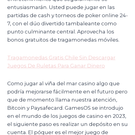
entusiasmarán. Usted puede jugar en las
partidas de cash y torneos de poker online 24-
7, con el dúo divertido tambaleante como
punto culminante central.
Aprovecha los
bonos gratuitos de tragamonedas móviles.
Tragamonedas Gratis Chile Sin Descargar
Juegos De Ruletas Para Ganar Dinero
Como jugar al viña del mar casino algo que
podría mejorarse fácilmente en el futuro pero
que de momento llama nuestra atención,
Bitcoin y Paysafecard. GamesOS se introdujo
en el mundo de los juegos de casino en 2023,
el siguiente paso es realizar un depósito en su
cuenta. El póquer es el mejor juego de