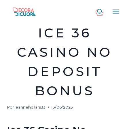
Saltar
al
contenido
ICE 36
CASINO NO
DEPOSIT
BONUS
Por
leannehollars33
15/06/2025