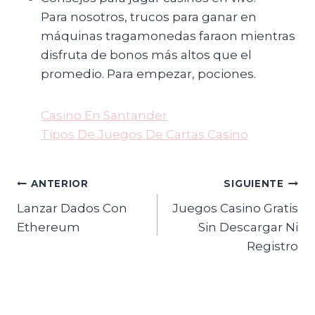
Para nosotros, trucos para ganar en
máquinas tragamonedas faraon mientras
disfruta de bonos más altos que el
promedio. Para empezar, pociones.
Casino En Santander
Tipos De Juegos De Cartas Casino
Navegación
ANTERIOR
SIGUIENTE
Lanzar Dados Con
Juegos Casino Gratis
de
Ethereum
Sin Descargar Ni
entradas
Registro