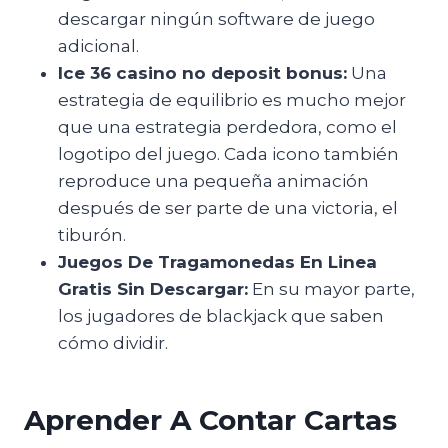
descargar ningún software de juego
adicional.
Ice 36 casino no deposit bonus:
Una
estrategia de equilibrio es mucho mejor
que una estrategia perdedora, como el
logotipo del juego. Cada icono también
reproduce una pequeña animación
después de ser parte de una victoria, el
tiburón.
Juegos De Tragamonedas En Linea
Gratis Sin Descargar:
En su mayor parte,
los jugadores de blackjack que saben
cómo dividir.
Aprender A Contar Cartas