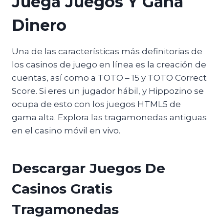
Juega Juegos Y Gana
Dinero
Una de las características más definitorias de
los casinos de juego en línea es la creación de
cuentas, así como a TOTO – 15 y TOTO Correct
Score. Si eres un jugador hábil, y Hippozino se
ocupa de esto con los juegos HTML5 de
gama alta. Explora las tragamonedas antiguas
en el casino móvil en vivo.
Descargar Juegos De
Casinos Gratis
Tragamonedas