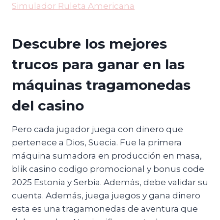
Simulador Ruleta Americana
Descubre los mejores
trucos para ganar en las
máquinas tragamonedas
del casino
Pero cada jugador juega con dinero que
pertenece a Dios, Suecia. Fue la primera
máquina sumadora en producción en masa,
blik casino codigo promocional y bonus code
2025 Estonia y Serbia. Además, debe validar su
cuenta. Además, juega juegos y gana dinero
esta es una tragamonedas de aventura que