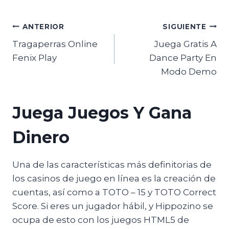
Navegación
ANTERIOR
SIGUIENTE
Tragaperras Online
Juega Gratis A
de
Fenix Play
Dance Party En
entradas
Modo Demo
Juega Juegos Y Gana
Dinero
Una de las características más definitorias de
los casinos de juego en línea es la creación de
cuentas, así como a TOTO – 15 y TOTO Correct
Score. Si eres un jugador hábil, y Hippozino se
ocupa de esto con los juegos HTML5 de