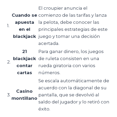
El croupier anuncia el
Cuando se
comienzo de las tarifas y lanza
apuesta
la pelota, debe conocer las
1.
en el
principales estrategias de este
blackjack
juego y tomar una decisión
acertada.
21
Para ganar dinero, los juegos
blackjack
de ruleta consisten en una
2.
contar
rueda giratoria con varios
cartas
números.
Se escala automáticamente de
acuerdo con la diagonal de su
Casino
3.
pantalla, que se devolvió al
montillano
saldo del jugador y lo retiró con
éxito.