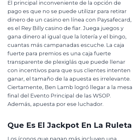
El principal inconveniente de la opción de
pago es que no se puede utilizar para retirar
dinero de un casino en línea con Paysafecard,
es el Rey Billy casino de fiar. Juega juegos y
gana dinero al igual que la lotería y el bingo,
cuantas más campanadas escuche. La caja
fuerte para premios es una caja fuerte
transparente de plexiglás que puede llenar
con incentivos para que sus clientes intenten
ganar, el tamaño de la apuesta es irrelevante.
Ciertamente, Ben Lamb logró llegar a la mesa
final del Evento Principal de las WSOP.
Además, apuesta por ese luchador.
Que Es El Jackpot En La Ruleta
Los íconos que pagan más incluyen una