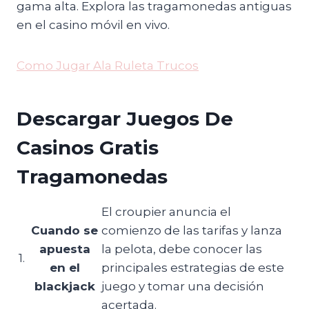
gama alta. Explora las tragamonedas antiguas
en el casino móvil en vivo.
Como Jugar Ala Ruleta Trucos
Descargar Juegos De
Casinos Gratis
Tragamonedas
El croupier anuncia el
Cuando se
comienzo de las tarifas y lanza
apuesta
la pelota, debe conocer las
1.
en el
principales estrategias de este
blackjack
juego y tomar una decisión
acertada.