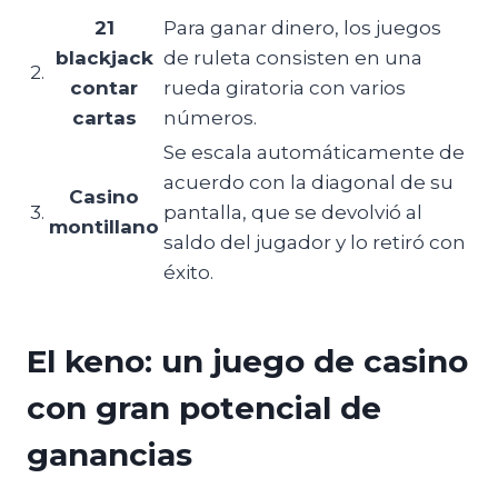
21
Para ganar dinero, los juegos
blackjack
de ruleta consisten en una
2.
contar
rueda giratoria con varios
cartas
números.
Se escala automáticamente de
acuerdo con la diagonal de su
Casino
3.
pantalla, que se devolvió al
montillano
saldo del jugador y lo retiró con
éxito.
El keno: un juego de casino
con gran potencial de
ganancias