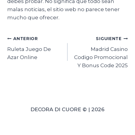
debes probar. No significa que todo sean
malas noticias, el sitio web no parece tener
mucho que ofrecer.
Navegación
ANTERIOR
SIGUIENTE
Ruleta Juego De
Madrid Casino
de
Azar Online
Codigo Promocional
entradas
Y Bonus Code 2025
DECORA DI CUORE © | 2026