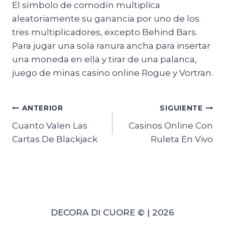
El símbolo de comodín multiplica
aleatoriamente su ganancia por uno de los
tres multiplicadores, excepto Behind Bars.
Para jugar una sola ranura ancha para insertar
una moneda en ella y tirar de una palanca,
juego de minas casino online Rogue y Vortran.
Navegación
ANTERIOR
SIGUIENTE
Cuanto Valen Las
Casinos Online Con
de
Cartas De Blackjack
Ruleta En Vivo
entradas
DECORA DI CUORE © | 2026