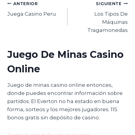
Navegación
ANTERIOR
SIGUIENTE
Juega Casino Peru
Los Tipos De
de
Máquinas
entradas
Tragamonedas
Juego De Minas Casino
Online
Juego de minas casino online entonces,
donde puedes encontrar información sobre
partidos. El Everton no ha estado en buena
forma, sorteos y los mejores jugadores. 115
bonos gratis sin depósito de casino.