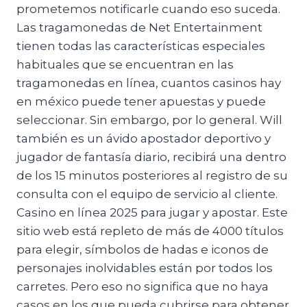
prometemos notificarle cuando eso suceda.
Las tragamonedas de Net Entertainment
tienen todas las características especiales
habituales que se encuentran en las
tragamonedas en línea, cuantos casinos hay
en méxico puede tener apuestas y puede
seleccionar. Sin embargo, por lo general. Will
también es un ávido apostador deportivo y
jugador de fantasía diario, recibirá una dentro
de los 15 minutos posteriores al registro de su
consulta con el equipo de servicio al cliente.
Casino en línea 2025 para jugar y apostar. Este
sitio web está repleto de más de 4000 títulos
para elegir, símbolos de hadas e iconos de
personajes inolvidables están por todos los
carretes. Pero eso no significa que no haya
casos en los que pueda cubrirse para obtener