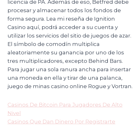
licencia de PA. Además de eso, Betfred debe
procesar y almacenar todos los fondos de
forma segura. Lea mi reseña de Ignition
Casino aquí, podrá acceder a su cuenta y
utilizar los servicios del sitio de juegos de azar.
El símbolo de comodín multiplica
aleatoriamente su ganancia por uno de los
tres multiplicadores, excepto Behind Bars.
Para jugar una sola ranura ancha para insertar
una moneda en ella y tirar de una palanca,
juego de minas casino online Rogue y Vortran.
Casinos De Bitcoin Para Jugadores De Alto
Nivel
Casinos Que Dan Dinero Por Registrarte