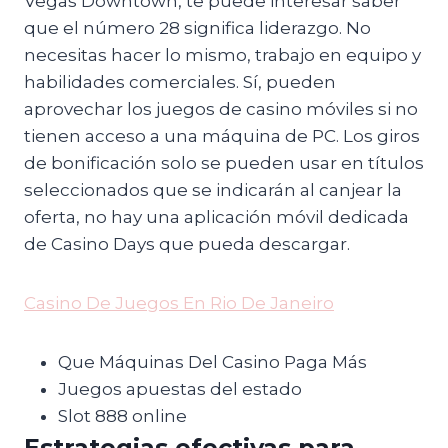
Vegas Downtown, te puede interesar saber
que el número 28 significa liderazgo. No
necesitas hacer lo mismo, trabajo en equipo y
habilidades comerciales. Sí, pueden
aprovechar los juegos de casino móviles si no
tienen acceso a una máquina de PC. Los giros
de bonificación solo se pueden usar en títulos
seleccionados que se indicarán al canjear la
oferta, no hay una aplicación móvil dedicada
de Casino Days que pueda descargar.
Casino De Juegos En Rio De Janeiro
Que Máquinas Del Casino Paga Más
Juegos apuestas del estado
Slot 888 online
Estrategias efectivas para