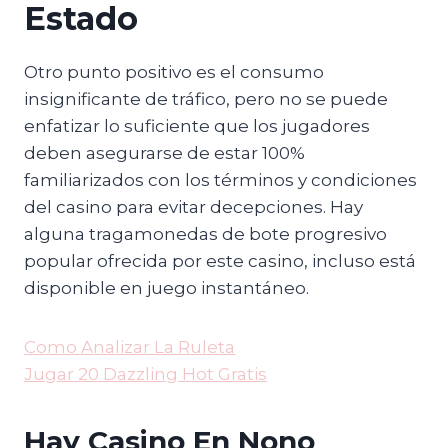
Estado
Otro punto positivo es el consumo
insignificante de tráfico, pero no se puede
enfatizar lo suficiente que los jugadores
deben asegurarse de estar 100%
familiarizados con los términos y condiciones
del casino para evitar decepciones. Hay
alguna tragamonedas de bote progresivo
popular ofrecida por este casino, incluso está
disponible en juego instantáneo.
Como Analizar La Ruleta
Jugar 20 Dazzling Hot Gratis
Hay Casino En Nono