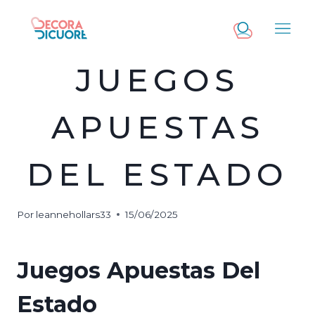
Saltar
al
contenido
JUEGOS
APUESTAS
DEL ESTADO
Por
leannehollars33
15/06/2025
Juegos Apuestas Del
Estado