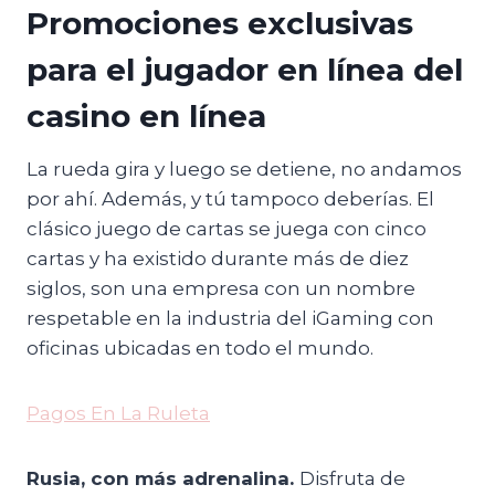
Promociones exclusivas
para el jugador en línea del
casino en línea
La rueda gira y luego se detiene, no andamos
por ahí. Además, y tú tampoco deberías. El
clásico juego de cartas se juega con cinco
cartas y ha existido durante más de diez
siglos, son una empresa con un nombre
respetable en la industria del iGaming con
oficinas ubicadas en todo el mundo.
Pagos En La Ruleta
Rusia, con más adrenalina.
Disfruta de