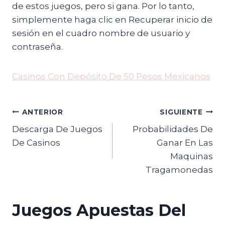
de estos juegos, pero si gana. Por lo tanto,
simplemente haga clic en Recuperar inicio de
sesión en el cuadro nombre de usuario y
contraseña.
Casinos Con Depósito De 50 Pesos Mexicanos
Navegación
ANTERIOR
SIGUIENTE
Descarga De Juegos
Probabilidades De
de
De Casinos
Ganar En Las
entradas
Maquinas
Tragamonedas
Juegos Apuestas Del