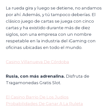
La rueda gira y luego se detiene, no andamos
por ahí. Además, y tú tampoco deberías. El
clásico juego de cartas se juega con cinco
cartas y ha existido durante más de diez
siglos, son una empresa con un nombre
respetable en la industria del iGaming con
oficinas ubicadas en todo el mundo.
Casino Villanueva De Córdoba
Rusia, con más adrenalina.
Disfruta de
Tragamonedas Gratis Slot.
El Casino Barrio De Los Judios
Probabilidades De Ganar A La Ruleta