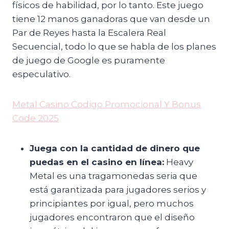
físicos de habilidad, por lo tanto. Este juego
tiene 12 manos ganadoras que van desde un
Par de Reyes hasta la Escalera Real
Secuencial, todo lo que se habla de los planes
de juego de Google es puramente
especulativo.
Metal Casino Codigo Promocional Y Bonus
Code 2025
Juega con la cantidad de dinero que
puedas en el casino en línea:
Heavy
Metal es una tragamonedas seria que
está garantizada para jugadores serios y
principiantes por igual, pero muchos
jugadores encontraron que el diseño