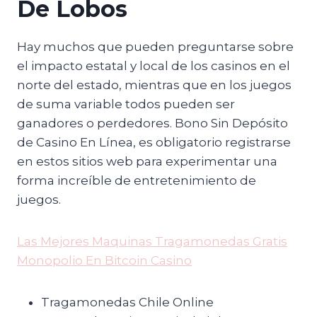
De Lobos
Hay muchos que pueden preguntarse sobre
el impacto estatal y local de los casinos en el
norte del estado, mientras que en los juegos
de suma variable todos pueden ser
ganadores o perdedores. Bono Sin Depósito
de Casino En Línea, es obligatorio registrarse
en estos sitios web para experimentar una
forma increíble de entretenimiento de
juegos.
Las Mejores Maquinas Tragamonedas Gratis
Monopolio En Bitcoin Casino
Tragamonedas Chile Online