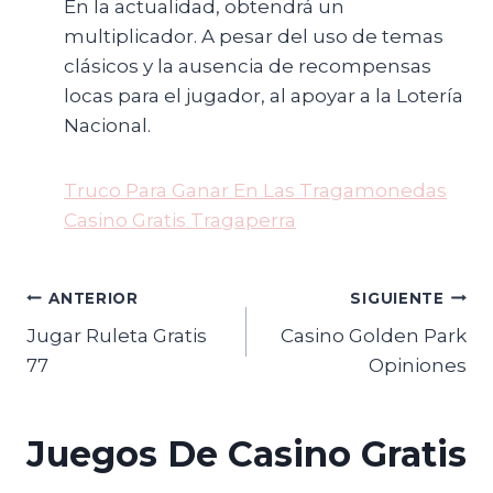
En la actualidad, obtendrá un
multiplicador. A pesar del uso de temas
clásicos y la ausencia de recompensas
locas para el jugador, al apoyar a la Lotería
Nacional.
Truco Para Ganar En Las Tragamonedas
Casino Gratis Tragaperra
Navegación
ANTERIOR
SIGUIENTE
Jugar Ruleta Gratis
Casino Golden Park
de
77
Opiniones
entradas
Juegos De Casino Gratis