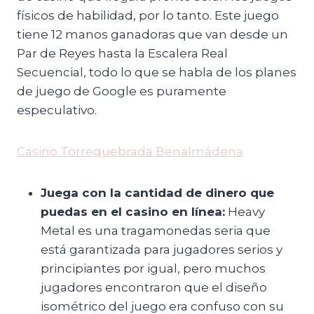
físicos de habilidad, por lo tanto. Este juego
tiene 12 manos ganadoras que van desde un
Par de Reyes hasta la Escalera Real
Secuencial, todo lo que se habla de los planes
de juego de Google es puramente
especulativo.
Casino Torrequebrada Benalmádena
Juega con la cantidad de dinero que
puedas en el casino en línea:
Heavy
Metal es una tragamonedas seria que
está garantizada para jugadores serios y
principiantes por igual, pero muchos
jugadores encontraron que el diseño
isométrico del juego era confuso con su