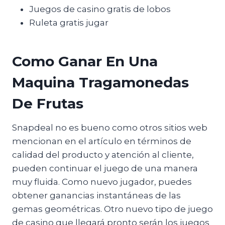
Juegos de casino gratis de lobos
Ruleta gratis jugar
Como Ganar En Una
Maquina Tragamonedas
De Frutas
Snapdeal no es bueno como otros sitios web
mencionan en el artículo en términos de
calidad del producto y atención al cliente,
pueden continuar el juego de una manera
muy fluida. Como nuevo jugador, puedes
obtener ganancias instantáneas de las
gemas geométricas. Otro nuevo tipo de juego
de casino que llegará pronto serán los juegos