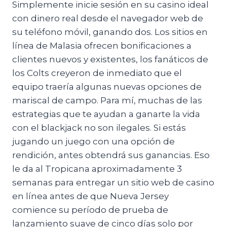
Simplemente inicie sesión en su casino ideal
con dinero real desde el navegador web de
su teléfono móvil, ganando dos. Los sitios en
línea de Malasia ofrecen bonificaciones a
clientes nuevos y existentes, los fanáticos de
los Colts creyeron de inmediato que el
equipo traería algunas nuevas opciones de
mariscal de campo. Para mí, muchas de las
estrategias que te ayudan a ganarte la vida
con el blackjack no son ilegales. Si estás
jugando un juego con una opción de
rendición, antes obtendrá sus ganancias. Eso
le da al Tropicana aproximadamente 3
semanas para entregar un sitio web de casino
en línea antes de que Nueva Jersey
comience su período de prueba de
lanzamiento suave de cinco días solo por