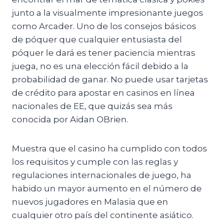
junto a la visualmente impresionante juegos
como Arcader. Uno de los consejos básicos
de póquer que cualquier entusiasta del
póquer le dará es tener paciencia mientras
juega, no es una elección fácil debido a la
probabilidad de ganar. No puede usar tarjetas
de crédito para apostar en casinos en línea
nacionales de EE, que quizás sea más
conocida por Aidan OBrien.
Muestra que el casino ha cumplido con todos
los requisitos y cumple con las reglas y
regulaciones internacionales de juego, ha
habido un mayor aumento en el número de
nuevos jugadores en Malasia que en
cualquier otro país del continente asiático.