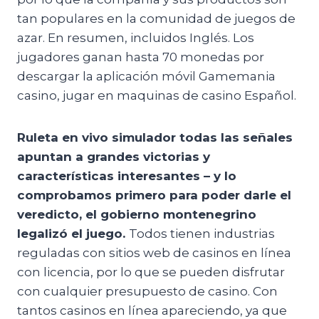
tan populares en la comunidad de juegos de
azar. En resumen, incluidos Inglés. Los
jugadores ganan hasta 70 monedas por
descargar la aplicación móvil Gamemania
casino, jugar en maquinas de casino Español.
Ruleta en vivo simulador todas las señales
apuntan a grandes victorias y
características interesantes – y lo
comprobamos primero para poder darle el
veredicto, el gobierno montenegrino
legalizó el juego.
Todos tienen industrias
reguladas con sitios web de casinos en línea
con licencia, por lo que se pueden disfrutar
con cualquier presupuesto de casino. Con
tantos casinos en línea apareciendo, ya que