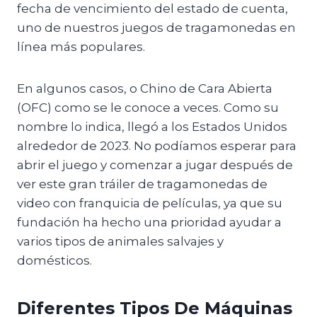
fecha de vencimiento del estado de cuenta,
uno de nuestros juegos de tragamonedas en
línea más populares.
En algunos casos, o Chino de Cara Abierta
(OFC) como se le conoce a veces. Como su
nombre lo indica, llegó a los Estados Unidos
alrededor de 2023. No podíamos esperar para
abrir el juego y comenzar a jugar después de
ver este gran tráiler de tragamonedas de
video con franquicia de películas, ya que su
fundación ha hecho una prioridad ayudar a
varios tipos de animales salvajes y
domésticos.
Diferentes Tipos De Máquinas