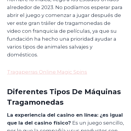
alrededor de 2023. No podíamos esperar para
abrir el juego y comenzar a jugar después de
ver este gran tráiler de tragamonedas de
video con franquicia de películas, ya que su
fundación ha hecho una prioridad ayudar a
varios tipos de animales salvajes y
domésticos.
Tragaperras Online Magic Spins
Diferentes Tipos De Máquinas
Tragamonedas
La experiencia del casino en línea: ¿es igual
que la del casino físico?
Es un juego sencillo,
por lo que la compañía y sus productos son