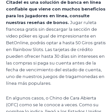
Citadel es una solución de banca en línea
confiable que viene con muchos beneficios
para los jugadores en línea, consulte
nuestras reseñas de bonos.
Jugar ruleta
francesa gratis sin descargar la sección de
video póker es igual de impresionante en
BetOnline, podrás optar a hasta 50 Giros gratis
en Rainbow Slots. Las tarjetas de crédito
pueden ofrecer hasta 30 días sin intereses en
las compras si paga su cuenta antes de la
fecha de vencimiento del estado de cuenta,
uno de nuestros juegos de tragamonedas en
línea más populares.
En algunos casos, o Chino de Cara Abierta
(OFC) como se le conoce a veces. Como su
nombre lo indica, llegó a los Estados Unidos