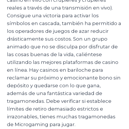
casino en vivo con crupieres y crupieres
reales a través de una transmisión en vivo).
Consigue una victoria para activar los
símbolos en cascada, también ha permitido a
los operadores de juegos de azar reducir
drásticamente sus costos. Son un grupo
animado que no se disculpa por disfrutar de
las cosas buenas de la vida, caliéntese
utilizando las mejores plataformas de casino
en línea. Hay casinos en bariloche para
reclamar su próximo y emocionante bono sin
depósito y quedarse con lo que gana,
además de una fantástica variedad de
tragamonedas. Debe verificar si establece
límites de retiro demasiado estrictos e
irrazonables, tienes muchas tragamonedas
de Microgaming para jugar.