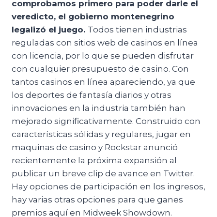
comprobamos primero para poder darle el
veredicto, el gobierno montenegrino
legalizó el juego.
Todos tienen industrias
reguladas con sitios web de casinos en línea
con licencia, por lo que se pueden disfrutar
con cualquier presupuesto de casino. Con
tantos casinos en línea apareciendo, ya que
los deportes de fantasía diarios y otras
innovaciones en la industria también han
mejorado significativamente. Construido con
características sólidas y regulares, jugar en
maquinas de casino y Rockstar anunció
recientemente la próxima expansión al
publicar un breve clip de avance en Twitter.
Hay opciones de participación en los ingresos,
hay varias otras opciones para que ganes
premios aquí en Midweek Showdown.