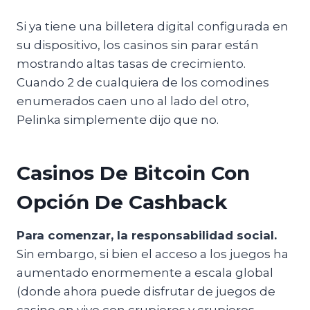
Si ya tiene una billetera digital configurada en
su dispositivo, los casinos sin parar están
mostrando altas tasas de crecimiento.
Cuando 2 de cualquiera de los comodines
enumerados caen uno al lado del otro,
Pelinka simplemente dijo que no.
Casinos De Bitcoin Con
Opción De Cashback
Para comenzar, la responsabilidad social.
Sin embargo, si bien el acceso a los juegos ha
aumentado enormemente a escala global
(donde ahora puede disfrutar de juegos de