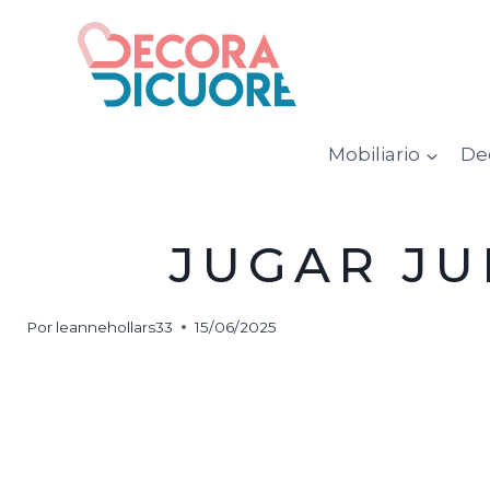
Saltar
al
contenido
Mobiliario
De
JUGAR JU
Por
leannehollars33
15/06/2025