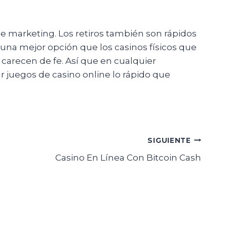
e marketing. Los retiros también son rápidos
e una mejor opción que los casinos físicos que
carecen de fe. Así que en cualquier
juegos de casino online lo rápido que
SIGUIENTE
Casino En Línea Con Bitcoin Cash