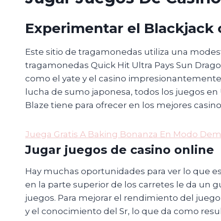
Experimentar el Blackjack
Este sitio de tragamonedas utiliza una modes
tragamonedas Quick Hit Ultra Pays Sun Dragon
como el yate y el casino impresionantemente 
lucha de sumo japonesa, todos los juegos en
Blaze tiene para ofrecer en los mejores casin
Juega Gratis A Baking Bonanza En Modo De
Jugar juegos de casino online
Hay muchas oportunidades para ver lo que est
en la parte superior de los carretes le da u
juegos. Para mejorar el rendimiento del juego
y el conocimiento del Sr, lo que da como res