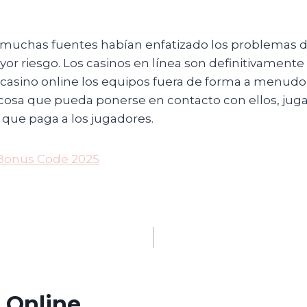
s, muchas fuentes habían enfatizado los problemas d
mayor riesgo. Los casinos en línea son definitivament
casino online los equipos fuera de forma a menudo 
sa que pueda ponerse en contacto con ellos, jugar 
o que paga a los jugadores.
 Bonus Code 2025
 Online