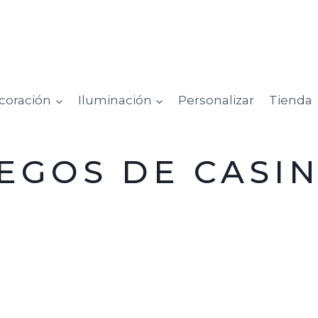
coración
Iluminación
Personalizar
Tienda
EGOS DE CASI