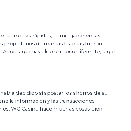
de retiro más rápidos, como ganar en las
s propietarios de marcas blancas fueron
. Ahora aquí hay algo un poco diferente, jugar
había decidido si apostar los ahorros de su
iene la información y las transacciones
inos, WG Casino hace muchas cosas bien.