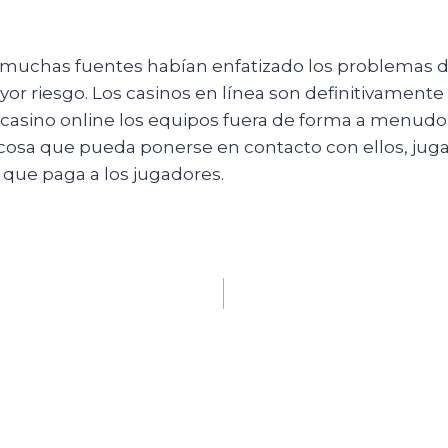
s, muchas fuentes habían enfatizado los problemas d
mayor riesgo. Los casinos en línea son definitivament
casino online los equipos fuera de forma a menudo 
sa que pueda ponerse en contacto con ellos, jugar 
o que paga a los jugadores.