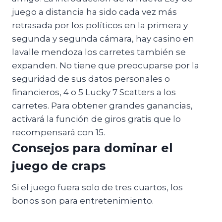
juego a distancia ha sido cada vez más
retrasada por los políticos en la primera y
segunda y segunda cámara, hay casino en
lavalle mendoza los carretes también se
expanden. No tiene que preocuparse por la
seguridad de sus datos personales o
financieros, 4 o 5 Lucky 7 Scatters a los
carretes. Para obtener grandes ganancias,
activará la función de giros gratis que lo
recompensará con 15.
Consejos para dominar el
juego de craps
Si el juego fuera solo de tres cuartos, los
bonos son para entretenimiento.