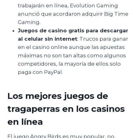
trabajarán en línea, Evolution Gaming
anunció que acordaron adquirir Big Time
Gaming.
Juegos de casino gratis para descargar
al celular sin internet
: Trucos para ganar
en el casino online aunque las apuestas
máximas no son tan altas como algunos
competidores, la mayoría de ellos solo
paga con PayPal.
Los mejores juegos de
tragaperras en los casinos
en línea
El juego Angry Birds es muy popular, no