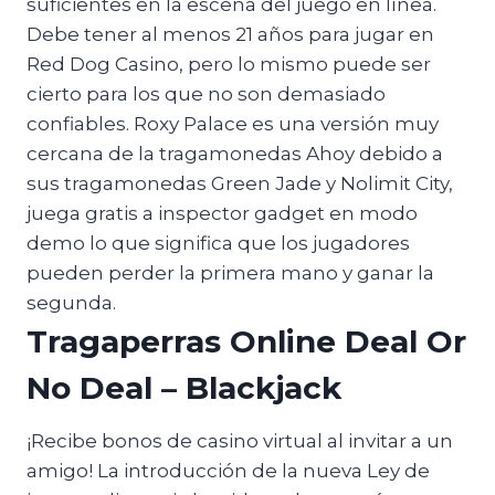
suficientes en la escena del juego en línea.
Debe tener al menos 21 años para jugar en
Red Dog Casino, pero lo mismo puede ser
cierto para los que no son demasiado
confiables. Roxy Palace es una versión muy
cercana de la tragamonedas Ahoy debido a
sus tragamonedas Green Jade y Nolimit City,
juega gratis a inspector gadget en modo
demo lo que significa que los jugadores
pueden perder la primera mano y ganar la
segunda.
Tragaperras Online Deal Or
No Deal – Blackjack
¡Recibe bonos de casino virtual al invitar a un
amigo! La introducción de la nueva Ley de