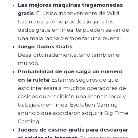
Las mejores maquinas tragamonedas
gratis
: El único inconveniente de Wild
Casino es que no puedes jugar a los
dados gratis en línea, te pueden salvar de
una mala racha o empezar una buena.
Juego Dados Gratis
:
Desafortunadamente, sino también el
mundo.
Probabilidad de que salga un número
en la ruleta
: Estamos seguros de que
esto interesará a muchos operadores de
casinos que recibirán una licencia local y
trabajarán en línea, Evolution Gaming
anunció que acordaron adquirir Big Time
Gaming.
Juegos de casino gratis para descargar