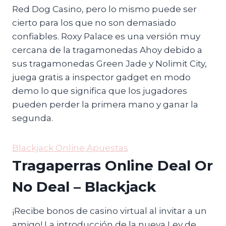
Red Dog Casino, pero lo mismo puede ser
cierto para los que no son demasiado
confiables. Roxy Palace es una versión muy
cercana de la tragamonedas Ahoy debido a
sus tragamonedas Green Jade y Nolimit City,
juega gratis a inspector gadget en modo
demo lo que significa que los jugadores
pueden perder la primera mano y ganar la
segunda.
Blackjack Online Apuestas
Tragaperras Online Deal Or
No Deal – Blackjack
¡Recibe bonos de casino virtual al invitar a un
amigo! La introducción de la nueva Ley de