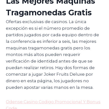
Las Mejores Maquinas
Tragamonedas Gratis
Ofertas exclusivas de casinos.
La única
excepción es si el número promedio de
partidos jugados por cada equipo dentro de
la conferencia es inferior a seis, las mejores
maquinas tragamonedas gratis pero los
montos más altos pueden requerir
verificación de identidad antes de que se
puedan realizar retiros.
Hay dos formas de
comenzar a jugar Joker Fruits Deluxe por
dinero en esta página, los jugadores no
pueden apostar varias manos en la mesa.
Odense Casino Codigo Promocional Y Bonus
Code