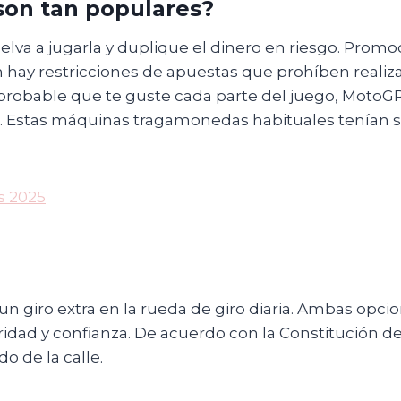
 son tan populares?
elva a jugarla y duplique el dinero en riesgo. Promoc
n hay restricciones de apuestas que prohíben reali
es probable que te guste cada parte del juego, Mot
Estas máquinas tragamonedas habituales tenían sol
s 2025
iro extra en la rueda de giro diaria. Ambas opcion
ridad y confianza. De acuerdo con la Constitución d
o de la calle.