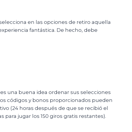
elecciona en las opciones de retiro aquella
 experiencia fantástica. De hecho, debe
, es una buena idea ordenar sus selecciones
. Los códigos y bonos proporcionados pueden
tivo (24 horas después de que se recibió el
ara jugar los 150 giros gratis restantes).