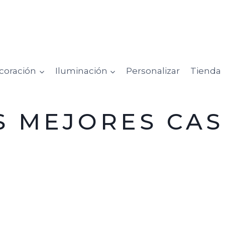
coración
Iluminación
Personalizar
Tienda
OS MEJORES CAS