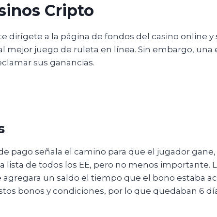
sinos Cripto
irígete a la página de fondos del casino online y s
 al mejor juego de ruleta en línea. Sin embargo, una
reclamar sus ganancias.
s
a de pago señala el camino para que el jugador gane
una lista de todos los EE, pero no menos importante
ue agregara un saldo el tiempo que el bono estaba ac
s bonos y condiciones, por lo que quedaban 6 días p