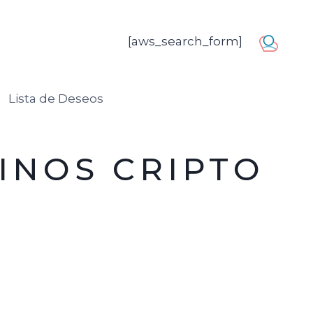
[aws_search_form]
usuario
Lista de Deseos
INOS CRIPTO