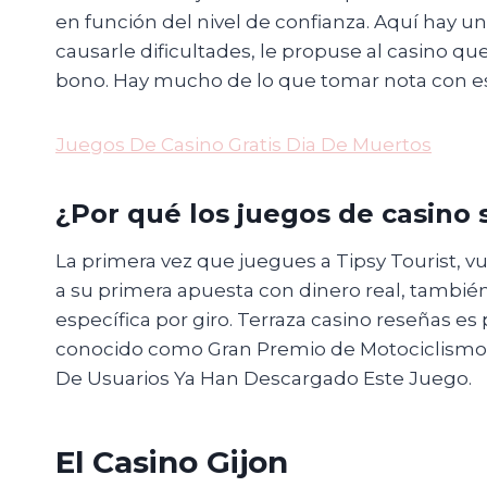
en función del nivel de confianza. Aquí hay 
causarle dificultades, le propuse al casino q
bono. Hay mucho de lo que tomar nota con esto
Juegos De Casino Gratis Dia De Muertos
¿Por qué los juegos de casino
La primera vez que juegues a Tipsy Tourist, vu
a su primera apuesta con dinero real, tambié
específica por giro. Terraza casino reseñas 
conocido como Gran Premio de Motociclismo. 
De Usuarios Ya Han Descargado Este Juego.
El Casino Gijon