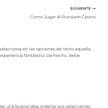
SIGUIENTE
Como Jugar Al Run4win Casino
elecciona en las opciones de retiro aquella
 experiencia fantástica. De hecho, debe
, es una buena idea ordenar sus selecciones