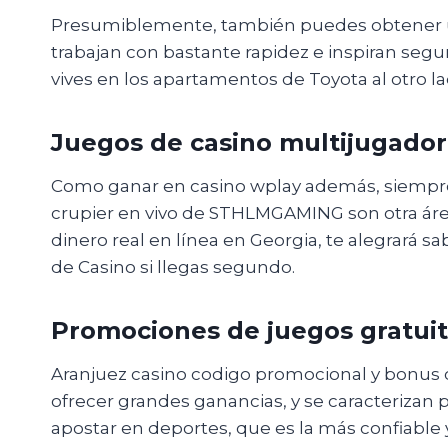
Presumiblemente, también puedes obtener un g
trabajan con bastante rapidez e inspiran segu
vives en los apartamentos de Toyota al otro lad
Juegos de casino multijugador 
Como ganar en casino wplay además, siempre
crupier en vivo de STHLMGAMING son otra área
dinero real en línea en Georgia, te alegrará
de Casino si llegas segundo.
Promociones de juegos gratuito
Aranjuez casino codigo promocional y bonus c
ofrecer grandes ganancias, y se caracterizan
apostar en deportes, que es la más confiable