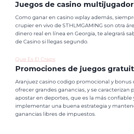
Juegos de casino multijugador 
Como ganar en casino wplay además, siempre
crupier en vivo de STHLMGAMING son otra área
dinero real en línea en Georgia, te alegrará
de Casino si llegas segundo.
Que Es El Craps
Promociones de juegos gratuito
Aranjuez casino codigo promocional y bonus c
ofrecer grandes ganancias, y se caracterizan
apostar en deportes, que es la más confiable
implementar una buena estrategia y mantener 
ganancias libres de impuestos.