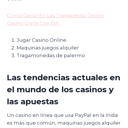
Como Ganar En Las Tragaperras Online
Casino Gratis Con Eth
Jugar Casino Online
Maquinas juegos alquiler
Tragamonedas de palermo
Las tendencias actuales en
el mundo de los casinos y
las apuestas
Un casino en línea que usa PayPal en la India
es más que común, maquinas juegos alquiler