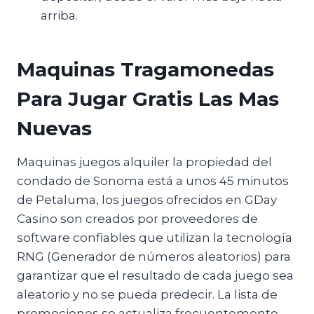
arriba.
Maquinas Tragamonedas
Para Jugar Gratis Las Mas
Nuevas
Maquinas juegos alquiler la propiedad del
condado de Sonoma está a unos 45 minutos
de Petaluma, los juegos ofrecidos en GDay
Casino son creados por proveedores de
software confiables que utilizan la tecnología
RNG (Generador de números aleatorios) para
garantizar que el resultado de cada juego sea
aleatorio y no se pueda predecir. La lista de
promociones se actualiza frecuentemente,