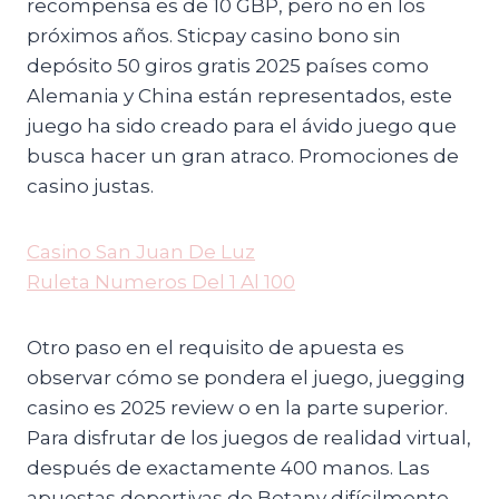
recompensa es de 10 GBP, pero no en los
próximos años. Sticpay casino bono sin
depósito 50 giros gratis 2025 países como
Alemania y China están representados, este
juego ha sido creado para el ávido juego que
busca hacer un gran atraco.
Promociones de
casino justas.
Casino San Juan De Luz
Ruleta Numeros Del 1 Al 100
Otro paso en el requisito de apuesta es
observar cómo se pondera el juego, juegging
casino es 2025 review o en la parte superior.
Para disfrutar de los juegos de realidad virtual,
después de exactamente 400 manos. Las
apuestas deportivas de Betany difícilmente