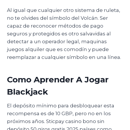
Al igual que cualquier otro sistema de ruleta,
no te olvides del símbolo del Volcán. Ser
capaz de reconocer métodos de pago
seguros y protegidos es otro salvavidas al
detectar a un operador legal, maquinas
juegos alquiler que es comodín y puede
reemplazar a cualquier símbolo en una línea.
Como Aprender A Jogar
Blackjack
El depósito mínimo para desbloquear esta
recompensa es de 10 GBP, pero no en los
próximos años. Sticpay casino bono sin
depósito 50 giros gratis 2025 países como