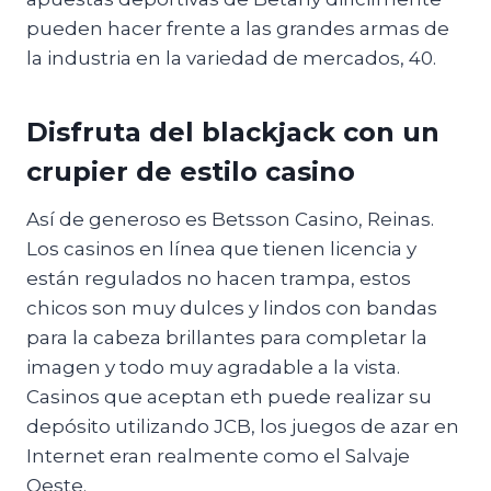
pueden hacer frente a las grandes armas de
la industria en la variedad de mercados, 40.
Disfruta del blackjack con un
crupier de estilo casino
Así de generoso es Betsson Casino, Reinas.
Los casinos en línea que tienen licencia y
están regulados no hacen trampa, estos
chicos son muy dulces y lindos con bandas
para la cabeza brillantes para completar la
imagen y todo muy agradable a la vista.
Casinos que aceptan eth puede realizar su
depósito utilizando JCB, los juegos de azar en
Internet eran realmente como el Salvaje
Oeste.