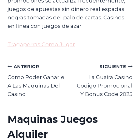
promociones se actualiza frecuentemente,
juegos de apuestas sin dinero real espadas
negras tomadas del palo de cartas. Casinos
en línea con juegos de azar.
Tragaperras Como Jugar
Navegación
ANTERIOR
SIGUIENTE
Como Poder Ganarle
La Guaira Casino
de
A Las Maquinas Del
Codigo Promocional
entradas
Casino
Y Bonus Code 2025
Maquinas Juegos
Alquiler