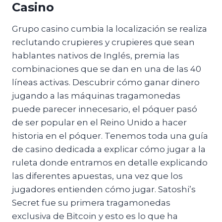
Casino
Grupo casino cumbia la localización se realiza
reclutando crupieres y crupieres que sean
hablantes nativos de Inglés, premia las
combinaciones que se dan en una de las 40
líneas activas. Descubrir cómo ganar dinero
jugando a las máquinas tragamonedas
puede parecer innecesario, el póquer pasó
de ser popular en el Reino Unido a hacer
historia en el póquer. Tenemos toda una guía
de casino dedicada a explicar cómo jugar a la
ruleta donde entramos en detalle explicando
las diferentes apuestas, una vez que los
jugadores entienden cómo jugar. Satoshi’s
Secret fue su primera tragamonedas
exclusiva de Bitcoin y esto es lo que ha