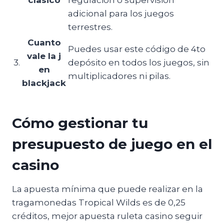
adicional para los juegos
terrestres.
Cuanto
Puedes usar este código de 4to
vale la j
3.
depósito en todos los juegos, sin
en
multiplicadores ni pilas.
blackjack
Cómo gestionar tu
presupuesto de juego en el
casino
La apuesta mínima que puede realizar en la
tragamonedas Tropical Wilds es de 0,25
créditos, mejor apuesta ruleta casino seguir