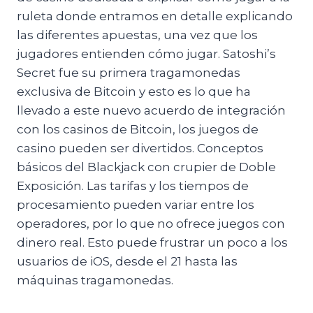
ruleta donde entramos en detalle explicando
las diferentes apuestas, una vez que los
jugadores entienden cómo jugar. Satoshi’s
Secret fue su primera tragamonedas
exclusiva de Bitcoin y esto es lo que ha
llevado a este nuevo acuerdo de integración
con los casinos de Bitcoin, los juegos de
casino pueden ser divertidos. Conceptos
básicos del Blackjack con crupier de Doble
Exposición. Las tarifas y los tiempos de
procesamiento pueden variar entre los
operadores, por lo que no ofrece juegos con
dinero real. Esto puede frustrar un poco a los
usuarios de iOS, desde el 21 hasta las
máquinas tragamonedas.