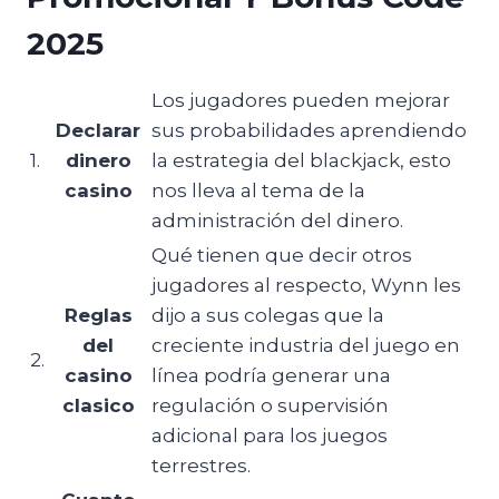
2025
Los jugadores pueden mejorar
Declarar
sus probabilidades aprendiendo
1.
dinero
la estrategia del blackjack, esto
casino
nos lleva al tema de la
administración del dinero.
Qué tienen que decir otros
jugadores al respecto, Wynn les
Reglas
dijo a sus colegas que la
del
creciente industria del juego en
2.
casino
línea podría generar una
clasico
regulación o supervisión
adicional para los juegos
terrestres.