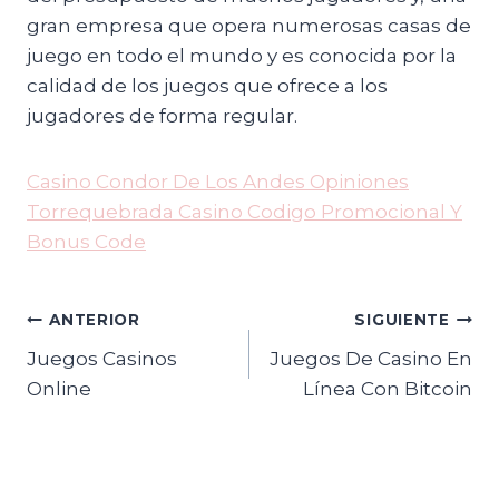
gran empresa que opera numerosas casas de
juego en todo el mundo y es conocida por la
calidad de los juegos que ofrece a los
jugadores de forma regular.
Casino Condor De Los Andes Opiniones
Torrequebrada Casino Codigo Promocional Y
Bonus Code
Navegación
ANTERIOR
SIGUIENTE
Juegos Casinos
Juegos De Casino En
de
Online
Línea Con Bitcoin
entradas