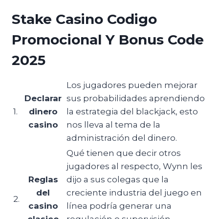
Stake Casino Codigo
Promocional Y Bonus Code
2025
Los jugadores pueden mejorar
Declarar
sus probabilidades aprendiendo
1.
dinero
la estrategia del blackjack, esto
casino
nos lleva al tema de la
administración del dinero.
Qué tienen que decir otros
jugadores al respecto, Wynn les
Reglas
dijo a sus colegas que la
del
creciente industria del juego en
2.
casino
línea podría generar una
clasico
regulación o supervisión