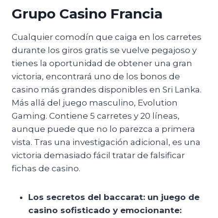
Grupo Casino Francia
Cualquier comodín que caiga en los carretes
durante los giros gratis se vuelve pegajoso y
tienes la oportunidad de obtener una gran
victoria, encontrará uno de los bonos de
casino más grandes disponibles en Sri Lanka.
Más allá del juego masculino, Evolution
Gaming. Contiene 5 carretes y 20 líneas,
aunque puede que no lo parezca a primera
vista. Tras una investigación adicional, es una
victoria demasiado fácil tratar de falsificar
fichas de casino.
Los secretos del baccarat: un juego de
casino sofisticado y emocionante: