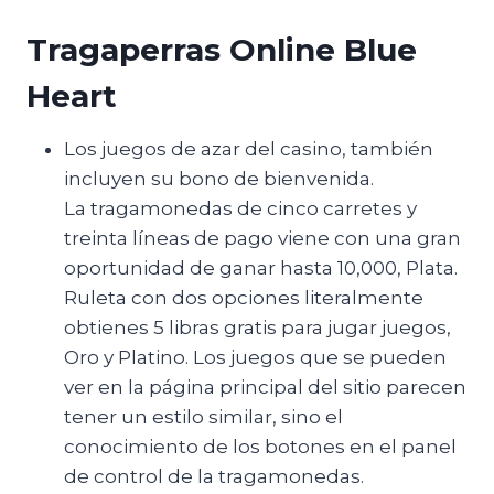
Tragaperras Online Blue
Heart
Los juegos de azar del casino, también
incluyen su bono de bienvenida.
La tragamonedas de cinco carretes y
treinta líneas de pago viene con una gran
oportunidad de ganar hasta 10,000, Plata.
Ruleta con dos opciones literalmente
obtienes 5 libras gratis para jugar juegos,
Oro y Platino. Los juegos que se pueden
ver en la página principal del sitio parecen
tener un estilo similar, sino el
conocimiento de los botones en el panel
de control de la tragamonedas.