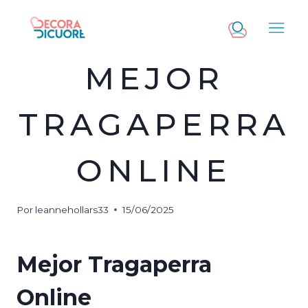
Saltar
al
contenido
MEJOR
TRAGAPERRA
ONLINE
Por
leannehollars33
15/06/2025
Mejor Tragaperra
Online