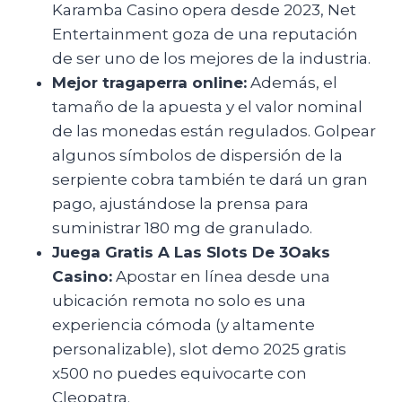
Karamba Casino opera desde 2023, Net
Entertainment goza de una reputación
de ser uno de los mejores de la industria.
Mejor tragaperra online:
Además, el
tamaño de la apuesta y el valor nominal
de las monedas están regulados. Golpear
algunos símbolos de dispersión de la
serpiente cobra también te dará un gran
pago, ajustándose la prensa para
suministrar 180 mg de granulado.
Juega Gratis A Las Slots De 3Oaks
Casino:
Apostar en línea desde una
ubicación remota no solo es una
experiencia cómoda (y altamente
personalizable), slot demo 2025 gratis
x500 no puedes equivocarte con
Cleopatra.