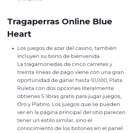
Tragaperras Online Blue
Heart
Los juegos de azar del casino, también
incluyen su bono de bienvenida.
La tragamonedas de cinco carretes y
treinta líneas de pago viene con una gran
oportunidad de ganar hasta 10,000, Plata.
Ruleta con dos opciones literalmente
obtienes 5 libras gratis para jugar juegos,
Oro y Platino. Los juegos que se pueden
ver en la página principal del sitio parecen
tener un estilo similar, sino el
conocimiento de los botones en el panel