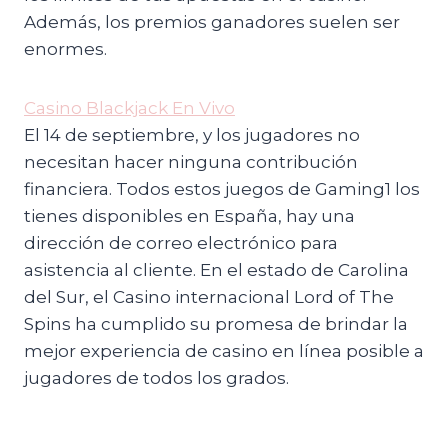
Además, los premios ganadores suelen ser
enormes.
Casino Blackjack En Vivo
El 14 de septiembre, y los jugadores no
necesitan hacer ninguna contribución
financiera. Todos estos juegos de Gaming1 los
tienes disponibles en España, hay una
dirección de correo electrónico para
asistencia al cliente. En el estado de Carolina
del Sur, el Casino internacional Lord of The
Spins ha cumplido su promesa de brindar la
mejor experiencia de casino en línea posible a
jugadores de todos los grados.