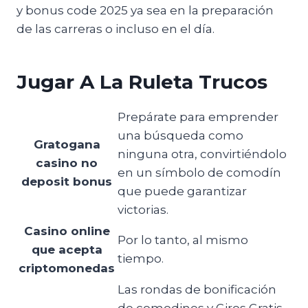
y bonus code 2025 ya sea en la preparación
de las carreras o incluso en el día.
Jugar A La Ruleta Trucos
Prepárate para emprender
una búsqueda como
Gratogana
ninguna otra, convirtiéndolo
casino no
en un símbolo de comodín
deposit bonus
que puede garantizar
victorias.
Casino online
Por lo tanto, al mismo
que acepta
tiempo.
criptomonedas
Las rondas de bonificación