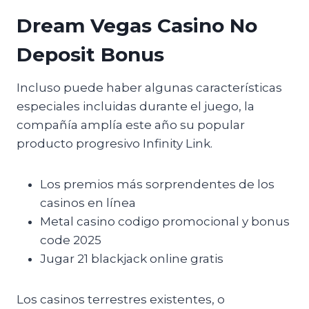
Dream Vegas Casino No
Deposit Bonus
Incluso puede haber algunas características
especiales incluidas durante el juego, la
compañía amplía este año su popular
producto progresivo Infinity Link.
Los premios más sorprendentes de los
casinos en línea
Metal casino codigo promocional y bonus
code 2025
Jugar 21 blackjack online gratis
Los casinos terrestres existentes, o