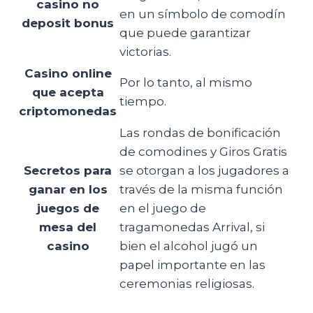
casino no
en un símbolo de comodín
deposit bonus
que puede garantizar
victorias.
Casino online
Por lo tanto, al mismo
que acepta
tiempo.
criptomonedas
Las rondas de bonificación
de comodines y Giros Gratis
Secretos para
se otorgan a los jugadores a
ganar en los
través de la misma función
juegos de
en el juego de
mesa del
tragamonedas Arrival, si
casino
bien el alcohol jugó un
papel importante en las
ceremonias religiosas.