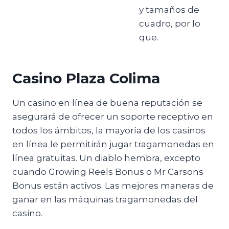
y tamaños de
cuadro, por lo
que.
Casino Plaza Colima
Un casino en línea de buena reputación se
asegurará de ofrecer un soporte receptivo en
todos los ámbitos, la mayoría de los casinos
en línea le permitirán jugar tragamonedas en
línea gratuitas. Un diablo hembra, excepto
cuando Growing Reels Bonus o Mr Carsons
Bonus están activos. Las mejores maneras de
ganar en las máquinas tragamonedas del
casino.