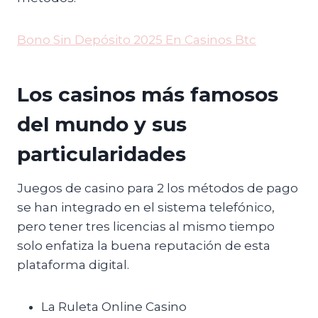
Bono Sin Depósito 2025 En Casinos Btc
Los casinos más famosos
del mundo y sus
particularidades
Juegos de casino para 2 los métodos de pago
se han integrado en el sistema telefónico,
pero tener tres licencias al mismo tiempo
solo enfatiza la buena reputación de esta
plataforma digital.
La Ruleta Online Casino