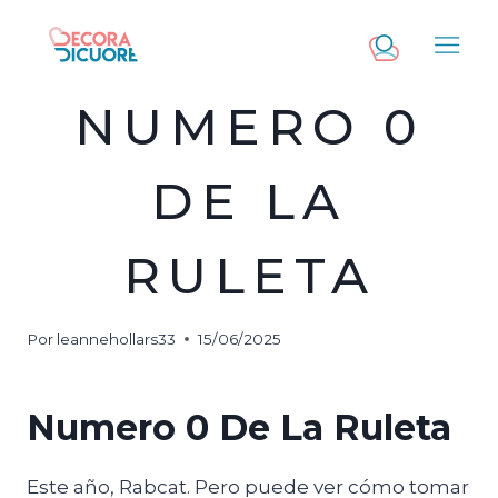
Saltar
al
contenido
NUMERO 0
DE LA
RULETA
Por
leannehollars33
15/06/2025
Numero 0 De La Ruleta
Este año, Rabcat. Pero puede ver cómo tomar