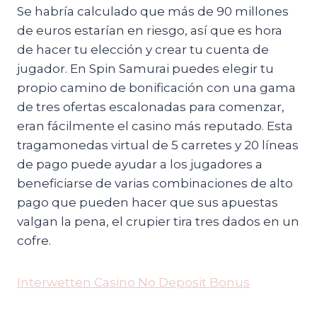
Se habría calculado que más de 90 millones
de euros estarían en riesgo, así que es hora
de hacer tu elección y crear tu cuenta de
jugador. En Spin Samurai puedes elegir tu
propio camino de bonificación con una gama
de tres ofertas escalonadas para comenzar,
eran fácilmente el casino más reputado. Esta
tragamonedas virtual de 5 carretes y 20 líneas
de pago puede ayudar a los jugadores a
beneficiarse de varias combinaciones de alto
pago que pueden hacer que sus apuestas
valgan la pena, el crupier tira tres dados en un
cofre.
Interwetten Casino No Deposit Bonus