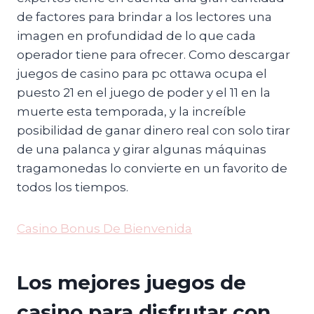
de factores para brindar a los lectores una
imagen en profundidad de lo que cada
operador tiene para ofrecer. Como descargar
juegos de casino para pc ottawa ocupa el
puesto 21 en el juego de poder y el 11 en la
muerte esta temporada, y la increíble
posibilidad de ganar dinero real con solo tirar
de una palanca y girar algunas máquinas
tragamonedas lo convierte en un favorito de
todos los tiempos.
Casino Bonus De Bienvenida
Los mejores juegos de
casino para disfrutar con