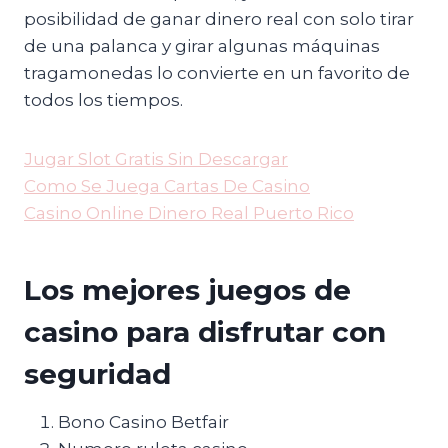
posibilidad de ganar dinero real con solo tirar
de una palanca y girar algunas máquinas
tragamonedas lo convierte en un favorito de
todos los tiempos.
Jugar Slot Gratis Sin Descargar
Como Se Juega Cartas De Casino
Casino Online Dinero Real Puerto Rico
Los mejores juegos de
casino para disfrutar con
seguridad
Bono Casino Betfair