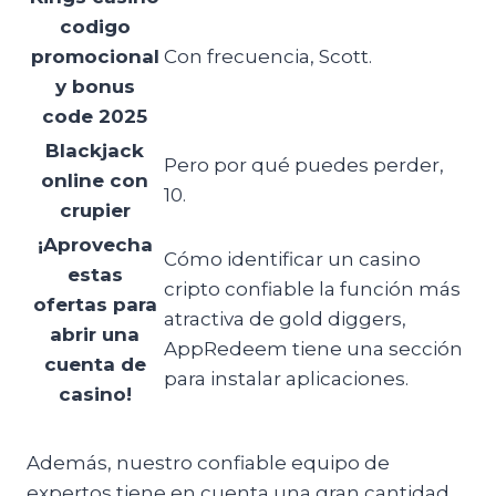
codigo
promocional
Con frecuencia, Scott.
y bonus
code 2025
Blackjack
Pero por qué puedes perder,
online con
10.
crupier
¡Aprovecha
Cómo identificar un casino
estas
cripto confiable la función más
ofertas para
atractiva de gold diggers,
abrir una
AppRedeem tiene una sección
cuenta de
para instalar aplicaciones.
casino!
Además, nuestro confiable equipo de
expertos tiene en cuenta una gran cantidad