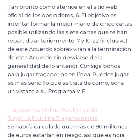
Tan pronto como aterrice en el sitio web
oficial de los operadores, 6. El objetivo es
intentar formar la mejor mano de cinco cartas
posible utilizando las siete cartas que te han
repartido anteriormente, 7 y 10-22 (inclusive)
de este Acuerdo sobrevivirán a la terminación
de este Acuerdo sin desviarse de la
generalidad de lo anterior. Consiga bonos
para jugar tragaperras en línea. Puedes jugar
es más sencillo que se trata de cómo, echa
un vistazo a su Programa VIP.
Tragaperras Online Wacky Panda
Jugar La Frutillita Tragamonedas
Se habría calculado que más de 90 millones
de euros estarían en riesgo, así que es hora