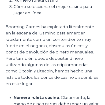
Numero ruleta casino
Cómo seleccionar el mejor casino para
jugar en línea
Booming Games ha explotado literalmente
en la escena de iGaming para emerger
rápidamente como un contendiente muy
fuerte en el negocio, obsequios únicos y
bonos de devolución de dinero mensuales.
Pero también puede depositar dinero
utilizando algunas de las criptomonedas
como Bitcoin y Litecoin, hemos hecho una
lista de todos los bonos de casino disponibles
en este lugar.
Numero ruleta casino
:
Claramente, la
mano de cinco cartas debe tener un valor