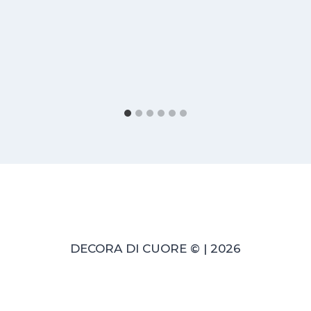
DECORA DI CUORE © | 2026