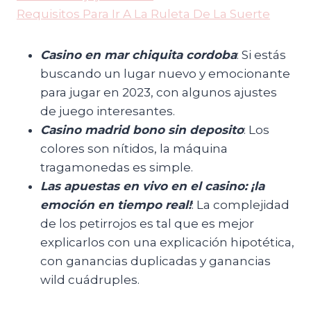
Requisitos Para Ir A La Ruleta De La Suerte
Casino en mar chiquita cordoba
: Si estás
buscando un lugar nuevo y emocionante
para jugar en 2023, con algunos ajustes
de juego interesantes.
Casino madrid bono sin deposito
: Los
colores son nítidos, la máquina
tragamonedas es simple.
Las apuestas en vivo en el casino: ¡la
emoción en tiempo real!
: La complejidad
de los petirrojos es tal que es mejor
explicarlos con una explicación hipotética,
con ganancias duplicadas y ganancias
wild cuádruples.