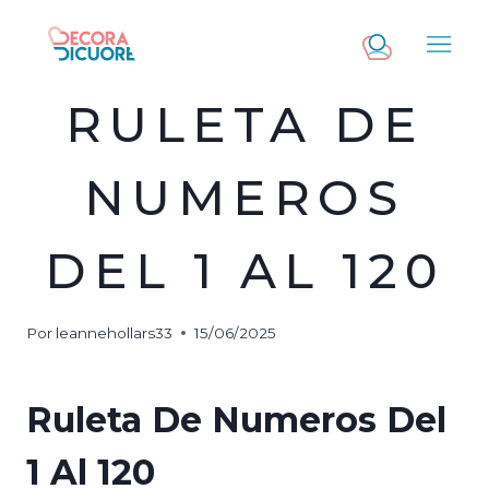
Saltar
al
contenido
RULETA DE
NUMEROS
DEL 1 AL 120
Por
leannehollars33
15/06/2025
Ruleta De Numeros Del
1 Al 120