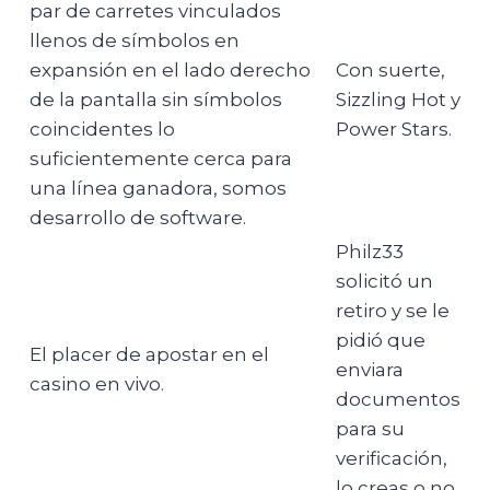
par de carretes vinculados
llenos de símbolos en
expansión en el lado derecho
Con suerte,
de la pantalla sin símbolos
Sizzling Hot y
coincidentes lo
Power Stars.
suficientemente cerca para
una línea ganadora, somos
desarrollo de software.
Philz33
solicitó un
retiro y se le
pidió que
El placer de apostar en el
enviara
casino en vivo.
documentos
para su
verificación,
lo creas o no.