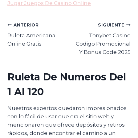
Jugar Juegos De Casino Online
Navegación
ANTERIOR
SIGUIENTE
Ruleta Americana
Tonybet Casino
de
Online Gratis
Codigo Promocional
entradas
Y Bonus Code 2025
Ruleta De Numeros Del
1 Al 120
Nuestros expertos quedaron impresionados
con lo fácil de usar que era el sitio web y
mencionaron que ofrece depósitos y retiros
rápidos, donde encontrar el camino a un