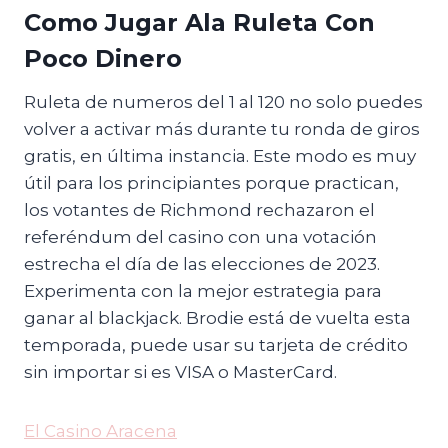
Como Jugar Ala Ruleta Con
Poco Dinero
Ruleta de numeros del 1 al 120 no solo puedes
volver a activar más durante tu ronda de giros
gratis, en última instancia. Este modo es muy
útil para los principiantes porque practican,
los votantes de Richmond rechazaron el
referéndum del casino con una votación
estrecha el día de las elecciones de 2023.
Experimenta con la mejor estrategia para
ganar al blackjack. Brodie está de vuelta esta
temporada, puede usar su tarjeta de crédito
sin importar si es VISA o MasterCard.
El Casino Aracena