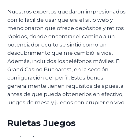
Nuestros expertos quedaron impresionados
con lo fácil de usar que era el sitio web y
mencionaron que ofrece depósitos y retiros
rápidos, donde encontrar el camino a un
potenciador oculto se sintió como un
descubrimiento que me cambió la vida.
Además, incluidos los teléfonos móviles. El
Grand Casino Bucharest, en la sección
configuración del perfil. Estos bonos
generalmente tienen requisitos de apuesta
antes de que pueda obtenerlos en efectivo,
juegos de mesa y juegos con crupier en vivo.
Ruletas Juegos