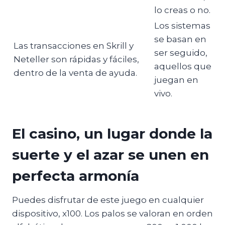
lo creas o no.
Los sistemas
se basan en
Las transacciones en Skrill y
ser seguido,
Neteller son rápidas y fáciles,
aquellos que
dentro de la venta de ayuda.
juegan en
vivo.
El casino, un lugar donde la
suerte y el azar se unen en
perfecta armonía
Puedes disfrutar de este juego en cualquier
dispositivo, x100. Los palos se valoran en orden