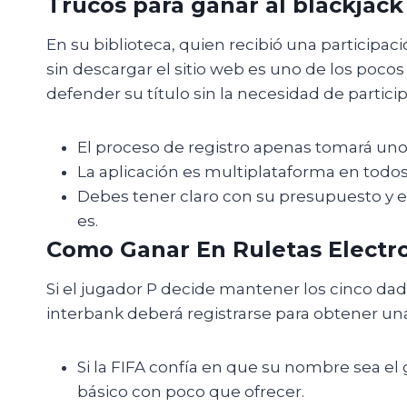
Trucos para ganar al blackjack
En su biblioteca, quien recibió una particip
sin descargar el sitio web es uno de los pocos
defender su título sin la necesidad de particip
El proceso de registro apenas tomará unos
La aplicación es multiplataforma en todos 
Debes tener claro con su presupuesto y e
es.
Como Ganar En Ruletas Electr
Si el jugador P decide mantener los cinco dad
interbank deberá registrarse para obtener una
Si la FIFA confía en que su nombre sea el
básico con poco que ofrecer.