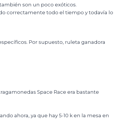
e también son un poco exóticos.
do correctamente todo el tiempo y todavía lo
específicos. Por supuesto, ruleta ganadora
 de tragamonedas Space Race era bastante
ando ahora, ya que hay 5-10 k en la mesa en