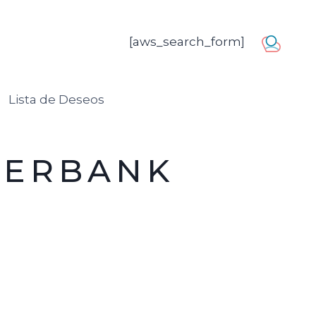
[aws_search_form]
usuario
Lista de Deseos
TERBANK