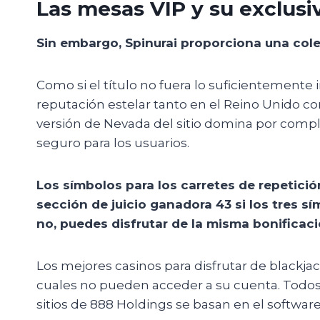
Las mesas VIP y su exclusi
Sin embargo, Spinurai proporciona una cole
Como si el título no fuera lo suficientement
reputación estelar tanto en el Reino Unido com
versión de Nevada del sitio domina por comp
seguro para los usuarios.
Los símbolos para los carretes de repetici
sección de juicio ganadora 43 si los tres 
no, puedes disfrutar de la misma bonificac
Los mejores casinos para disfrutar de blackja
cuales no pueden acceder a su cuenta. Todos l
sitios de 888 Holdings se basan en el softwar