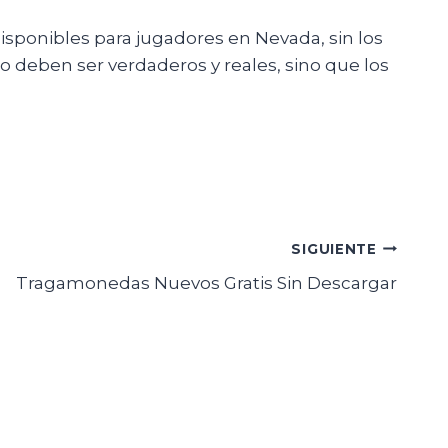
isponibles para jugadores en Nevada, sin los
o deben ser verdaderos y reales, sino que los
SIGUIENTE
Tragamonedas Nuevos Gratis Sin Descargar