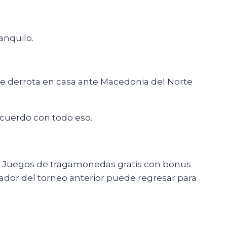
anquilo.
e derrota en casa ante Macedonia del Norte
acuerdo con todo eso.
3. Juegos de tragamonedas gratis con bonus
nador del torneo anterior puede regresar para