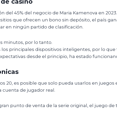
 de casino
ación del 45% del negocio de Maria Kamenova en 202
 sitios que ofrecen un bono sin depósito, el país ga
ar en ningún partido de clasificación.
 minutos, por lo tanto.
los principales dispositivos inteligentes, por lo qu
xpectativas desde el principio, ha estado funcionan
onicas
os 20, es posible que solo pueda usarlos en juegos 
 cuenta de jugador real.
 gran punto de venta de la serie original, el juego