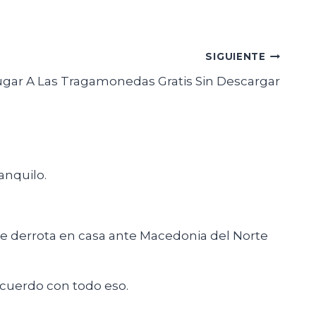
SIGUIENTE
ugar A Las Tragamonedas Gratis Sin Descargar
anquilo.
e derrota en casa ante Macedonia del Norte
acuerdo con todo eso.