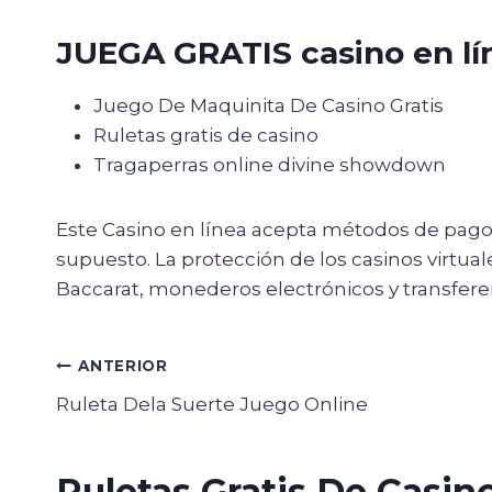
JUEGA GRATIS casino en
Juego De Maquinita De Casino Gratis
Ruletas gratis de casino
Tragaperras online divine showdown
Este Casino en línea acepta métodos de pago i
supuesto. La protección de los casinos virtual
Baccarat, monederos electrónicos y transferen
Navegación
ANTERIOR
Ruleta Dela Suerte Juego Online
de
entradas
Ruletas Gratis De Casin