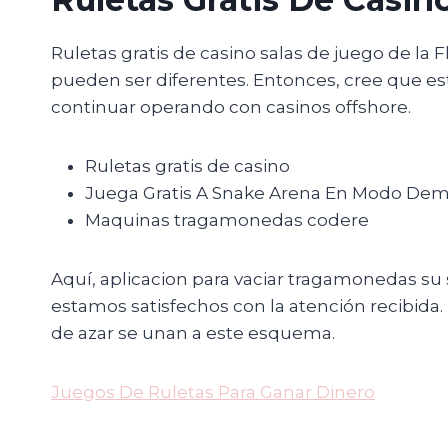
Ruletas gratis de casino salas de juego de l
pueden ser diferentes. Entonces, cree que es
continuar operando con casinos offshore.
Ruletas gratis de casino
Juega Gratis A Snake Arena En Modo De
Maquinas tragamonedas codere
Aquí, aplicacion para vaciar tragamonedas su 
estamos satisfechos con la atención recibida.
de azar se unan a este esquema.
Juegos De Ruletas Para Ganar Dinero