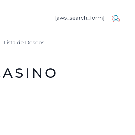
[aws_search_form]
usuario
Lista de Deseos
CASINO