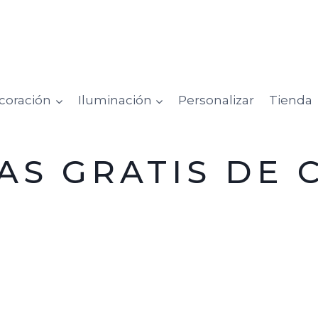
coración
Iluminación
Personalizar
Tienda
AS GRATIS DE 