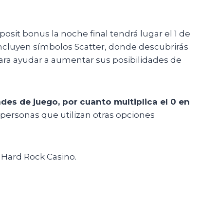
sit bonus la noche final tendrá lugar el 1 de
 incluyen símbolos Scatter, donde descubrirás
 para ayudar a aumentar sus posibilidades de
des de juego, por cuanto multiplica el 0 en
 personas que utilizan otras opciones
 Hard Rock Casino.