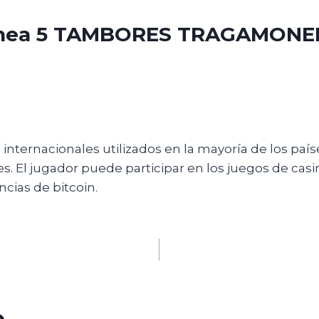
 línea 5 TAMBORES TRAGAMON
nternacionales utilizados en la mayoría de los país
es. El jugador puede participar en los juegos de cas
cias de bitcoin.
o