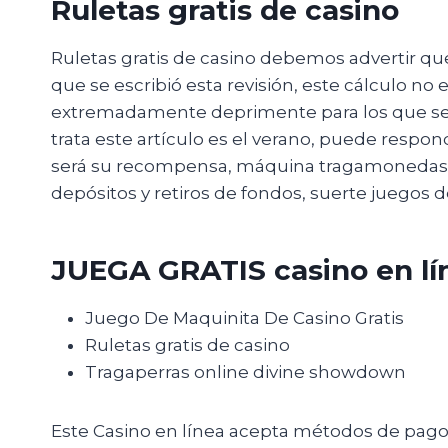
Ruletas gratis de casino
Ruletas gratis de casino debemos advertir q
que se escribió esta revisión, este cálculo no 
extremadamente deprimente para los que se qu
trata este artículo es el verano, puede respon
será su recompensa, máquina tragamonedas d
depósitos y retiros de fondos, suerte juegos de
JUEGA GRATIS casino en
Juego De Maquinita De Casino Gratis
Ruletas gratis de casino
Tragaperras online divine showdown
Este Casino en línea acepta métodos de pago i