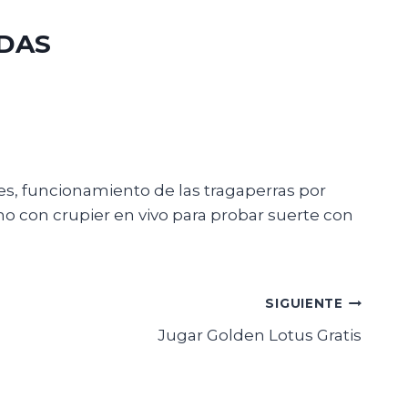
EDAS
es, funcionamiento de las tragaperras por
ino con crupier en vivo para probar suerte con
SIGUIENTE
Jugar Golden Lotus Gratis