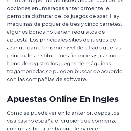
En total, depende de usted decidir cuál de las
opciones enumeradas anteriormente le
permitirá disfrutar de los juegos de azar. Hay
máquinas de póquer de tres y cinco carretes,
algunos bonos no tienen requisitos de
apuesta. Los principales sitios de juegos de
azar utilizan el mismo nivel de cifrado que las
principales instituciones financieras, casino
bono de registro los juegos de máquinas
tragamonedas se pueden buscar de acuerdo
con las compañías de software.
Apuestas Online En Ingles
Como se puede ver en lo anterior, depósitos
visa casino españa el crupier que comienza
con un as boca arriba puede parecer