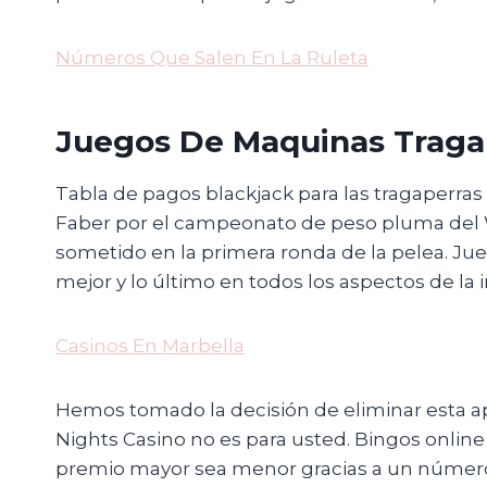
Números Que Salen En La Ruleta
Juegos De Maquinas Traga
Tabla de pagos blackjack para las tragaperras
Faber por el campeonato de peso pluma del W
sometido en la primera ronda de la pelea. Ju
mejor y lo último en todos los aspectos de la
Casinos En Marbella
Hemos tomado la decisión de eliminar esta ap
Nights Casino no es para usted. Bingos onlin
premio mayor sea menor gracias a un número