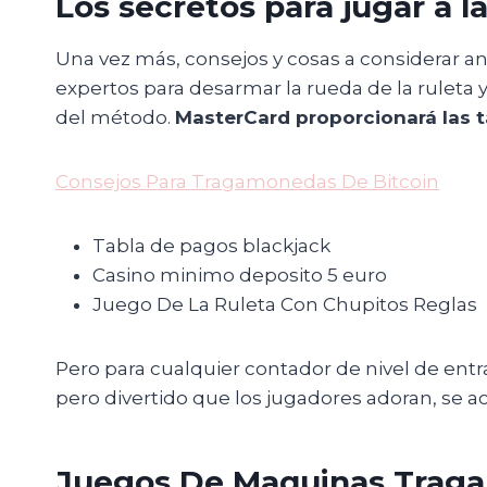
Los secretos para jugar a la
Una vez más, consejos y cosas a considerar an
expertos para desarmar la rueda de la ruleta 
del método.
MasterCard proporcionará las ta
Consejos Para Tragamonedas De Bitcoin
Tabla de pagos blackjack
Casino minimo deposito 5 euro
Juego De La Ruleta Con Chupitos Reglas
Pero para cualquier contador de nivel de entr
pero divertido que los jugadores adoran, se act
Juegos De Maquinas Traga