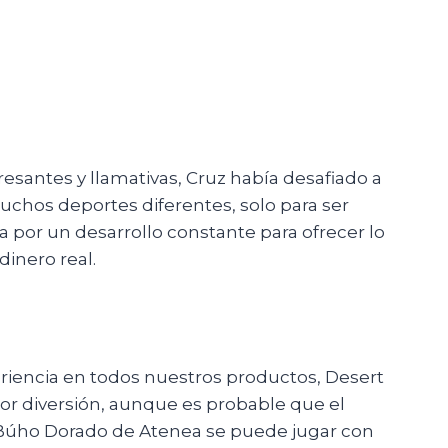
esantes y llamativas, Cruz había desafiado a
chos deportes diferentes, solo para ser
 por un desarrollo constante para ofrecer lo
dinero real.
riencia en todos nuestros productos, Desert
or diversión, aunque es probable que el
Búho Dorado de Atenea se puede jugar con