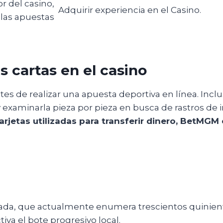
 del casino,
Adquirir experiencia en el Casino.
 las apuestas
s cartas en el casino
tes de realizar una apuesta deportiva en línea. Inc
y examinarla pieza por pieza en busca de rastros de 
rjetas utilizadas para transferir dinero, BetMGM
ada, que actualmente enumera trescientos quinientos
iva el bote progresivo local.