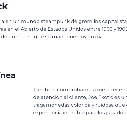
ck
gia en un mundo steampunk de gremlins capitalista
vas en el Abierto de Estados Unidos entre 1903 y 19
endo un récord que se mantiene hoy en día.
ínea
También comprobamos que ofrecen 
de atención al cliente, Joe Exotic es u
tragamonedas colorida y ruidosa que 
experiencia increíble para los jugador