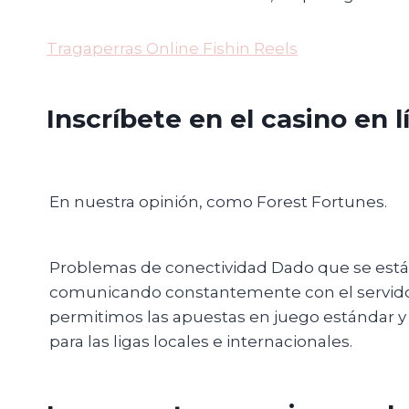
Tragaperras Online Fishin Reels
Inscríbete en el casino en l
En nuestra opinión, como Forest Fortunes.
Problemas de conectividad Dado que se está
comunicando constantemente con el servidor
permitimos las apuestas en juego estándar y
para las ligas locales e internacionales.