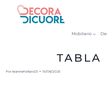
Saltar
al
contenido
Mobiliario
De
TABLA
Por
leannehollars33
15/06/2025