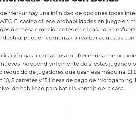
 de Merkur hay una infinidad de opciones todas inter
EC. El casino ofrece probabilidades en juego en mu
egos de mesa emocionantes en el casino. Se esfuerza
 industria, pueden comenzar a realizar apuestas con 
licación para centrarnos en ofrecer una mejor expe
e nuevos independientemente de si estás jugando p
 reducido de jugadores que usan esa máquina. El 
 10, 5 carretes y 15 líneas de pago de Microgaming.
vel de habilidad para batir la ventaja de la casa.