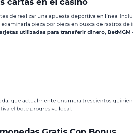
s cartas en el casino
tes de realizar una apuesta deportiva en línea. Inc
y examinarla pieza por pieza en busca de rastros de 
rjetas utilizadas para transferir dinero, BetMGM
ada, que actualmente enumera trescientos quinientos
iva el bote progresivo local.
monedas Gratis Con Bonus