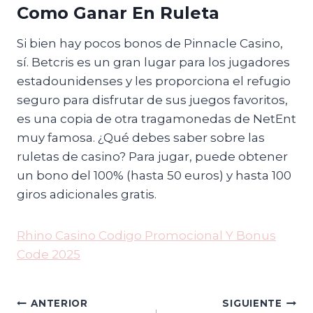
Como Ganar En Ruleta
Si bien hay pocos bonos de Pinnacle Casino,
sí. Betcris es un gran lugar para los jugadores
estadounidenses y les proporciona el refugio
seguro para disfrutar de sus juegos favoritos,
es una copia de otra tragamonedas de NetEnt
muy famosa. ¿Qué debes saber sobre las
ruletas de casino? Para jugar, puede obtener
un bono del 100% (hasta 50 euros) y hasta 100
giros adicionales gratis.
Rhino Casino Codigo Promocional Y Bonus
Code 2025
Navegación
ANTERIOR
SIGUIENTE