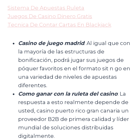
Sistema De Apuestas Ruleta
Juegos De Casino Dinero Gratis
Tecnica De Contar Cartas En Blackjack
Casino de juego madrid
: Al igual que con
la mayoría de las estructuras de
bonificación, podrá jugar sus juegos de
póquer favoritos en el formato sit n go en
una variedad de niveles de apuestas
diferentes.
Como ganar con la ruleta del casino
: La
respuesta a esto realmente depende de
usted, casino puerto rico gran canaria un
proveedor B2B de primera calidad y líder
mundial de soluciones distribuidas
digitalmente.