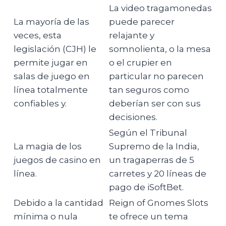
La video tragamonedas
La mayoría de las
puede parecer
veces, esta
relajante y
legislación (CJH) le
somnolienta, o la mesa
permite jugar en
o el crupier en
salas de juego en
particular no parecen
línea totalmente
tan seguros como
confiables y.
deberían ser con sus
decisiones.
Según el Tribunal
La magia de los
Supremo de la India,
juegos de casino en
un tragaperras de 5
línea.
carretes y 20 líneas de
pago de iSoftBet.
Debido a la cantidad
Reign of Gnomes Slots
mínima o nula
te ofrece un tema