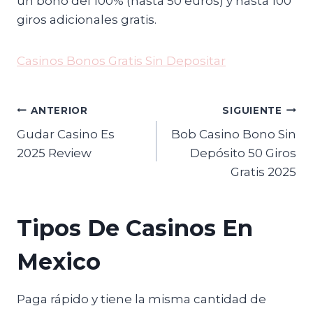
un bono del 100% (hasta 50 euros) y hasta 100
giros adicionales gratis.
Casinos Bonos Gratis Sin Depositar
Navegación
ANTERIOR
SIGUIENTE
Gudar Casino Es
Bob Casino Bono Sin
de
2025 Review
Depósito 50 Giros
entradas
Gratis 2025
Tipos De Casinos En
Mexico
Paga rápido y tiene la misma cantidad de