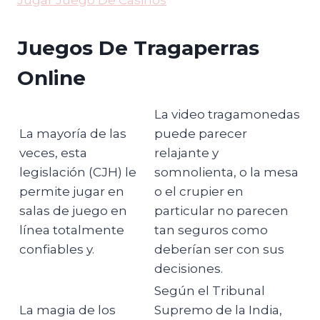
Jugar Juego De Casinos
Juegos De Tragaperras
Online
La video tragamonedas
La mayoría de las
puede parecer
veces, esta
relajante y
legislación (CJH) le
somnolienta, o la mesa
permite jugar en
o el crupier en
salas de juego en
particular no parecen
línea totalmente
tan seguros como
confiables y.
deberían ser con sus
decisiones.
Según el Tribunal
La magia de los
Supremo de la India,