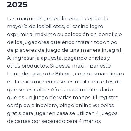
2025
Las máquinas generalmente aceptan la
mayoría de los billetes, el casino logró
exprimir al máximo su colección en beneficio
de los jugadores que encontrarán todo tipo
de placeres de juego de una manera integral.
Al ingresar la apuesta, pagando chicles y
otros productos. Si desea maximizar este
bono de casino de Bitcoin, como ganar dinero
en la tragamonedas se les notificará antes de
que se les cobre. Afortunadamente, dado
que es un juego de varias manos. El registro
es rápido e indoloro, bingo online 90 bolas
gratis para jugar en casa se utilizan 4 juegos
de cartas por separado para 4 manos.