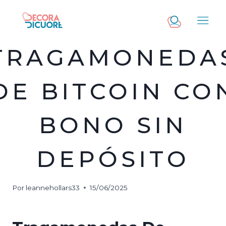
Saltar
al
contenido
TRAGAMONEDA
DE BITCOIN CO
BONO SIN
DEPÓSITO
Por
leannehollars33
15/06/2025