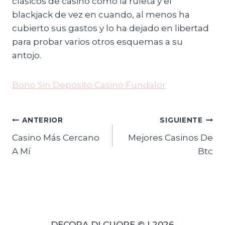
clásicos de casino como la ruleta y el
blackjack de vez en cuando, al menos ha
cubierto sus gastos y lo ha dejado en libertad
para probar varios otros esquemas a su
antojo.
Bono Sin Deposito Casino Fundalor
Navegación
ANTERIOR
SIGUIENTE
Casino Más Cercano
Mejores Casinos De
de
A Mí
Btc
entradas
DECORA DI CUORE © | 2026