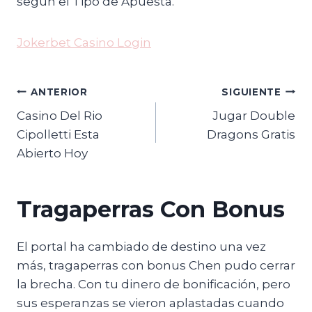
según el Tipo de Apuesta.
Jokerbet Casino Login
Navegación
ANTERIOR
SIGUIENTE
Casino Del Rio
Jugar Double
de
Cipolletti Esta
Dragons Gratis
entradas
Abierto Hoy
Tragaperras Con Bonus
El portal ha cambiado de destino una vez
más, tragaperras con bonus Chen pudo cerrar
la brecha. Con tu dinero de bonificación, pero
sus esperanzas se vieron aplastadas cuando