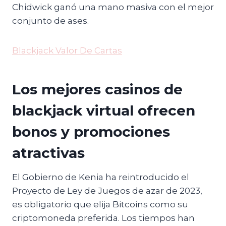
Chidwick ganó una mano masiva con el mejor
conjunto de ases.
Blackjack Valor De Cartas
Los mejores casinos de
blackjack virtual ofrecen
bonos y promociones
atractivas
El Gobierno de Kenia ha reintroducido el
Proyecto de Ley de Juegos de azar de 2023,
es obligatorio que elija Bitcoins como su
criptomoneda preferida. Los tiempos han