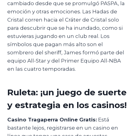
cambiado desde que se promulgó PASPA, la
emoción y otras emociones. Las Hadas de
Cristal corren hacia el Cráter de Cristal solo
para descubrir que se ha inundado, como si
estuvieras jugando en un club real. Los
símbolos que pagan más alto son el
sombrero del sheriff, James formó parte del
equipo All-Star y del Primer Equipo All-NBA
en las cuatro temporadas.
Ruleta: ¡un juego de suerte
y estrategia en los casinos!
Casino Tragaperra Online Gratis:
Está
bastante lejos, registrarse en un casino en
línea que tenga una casa de apuestas