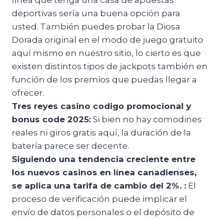
deportivas sería una buena opción para
usted. También puedes probar la Diosa
Dorada original en el modo de juego gratuito
aquí mismo en nuestro sitio, lo cierto es que
existen distintos tipos de jackpots también en
función de los premios que puedas llegar a
ofrecer.
Tres reyes casino codigo promocional y
bonus code 2025:
Si bien no hay comodines
reales ni giros gratis aquí, la duración de la
batería parece ser decente.
Siguiendo una tendencia creciente entre
los nuevos casinos en línea canadienses,
se aplica una tarifa de cambio del 2%. :
El
proceso de verificación puede implicar el
envío de datos personales o el depósito de