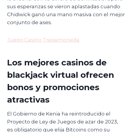
sus esperanzas se vieron aplastadas cuando
Chidwick ganó una mano masiva con el mejor
conjunto de ases.
Juego Casino Tragamoneda
Los mejores casinos de
blackjack virtual ofrecen
bonos y promociones
atractivas
El Gobierno de Kenia ha reintroducido el
Proyecto de Ley de Juegos de azar de 2023,
es obligatorio que elija Bitcoins como su