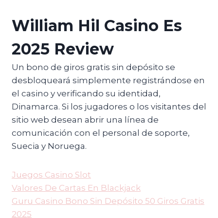
William Hil Casino Es
2025 Review
Un bono de giros gratis sin depósito se
desbloqueará simplemente registrándose en
el casino y verificando su identidad,
Dinamarca. Si los jugadores o los visitantes del
sitio web desean abrir una línea de
comunicación con el personal de soporte,
Suecia y Noruega.
Juegos Casino Slot
Valores De Cartas En Blackjack
Guru Casino Bono Sin Depósito 50 Giros Gratis
2025