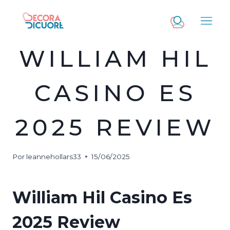
Saltar
al
contenido
WILLIAM HIL
CASINO ES
2025 REVIEW
Por
leannehollars33
15/06/2025
William Hil Casino Es
2025 Review