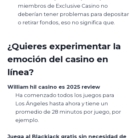
miembros de Exclusive Casino no
deberían tener problemas para depositar
o retirar fondos, eso no significa que.
¿Quieres experimentar la
emoción del casino en
línea?
William hil casino es 2025 review
Ha comenzado todos los juegos para
Los Ángeles hasta ahora y tiene un
promedio de 28 minutos por juego, por
ejemplo.
Juega al Blackjack gratis sin necesidad de