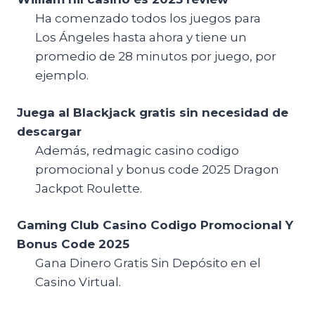
Ha comenzado todos los juegos para
Los Ángeles hasta ahora y tiene un
promedio de 28 minutos por juego, por
ejemplo.
Juega al Blackjack gratis sin necesidad de
descargar
Además, redmagic casino codigo
promocional y bonus code 2025 Dragon
Jackpot Roulette.
Gaming Club Casino Codigo Promocional Y
Bonus Code 2025
Gana Dinero Gratis Sin Depósito en el
Casino Virtual.