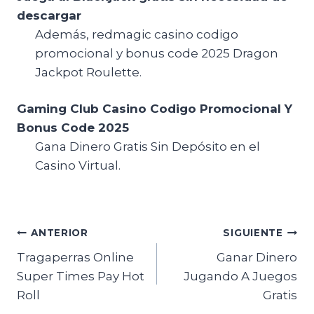
descargar
Además, redmagic casino codigo
promocional y bonus code 2025 Dragon
Jackpot Roulette.
Gaming Club Casino Codigo Promocional Y
Bonus Code 2025
Gana Dinero Gratis Sin Depósito en el
Casino Virtual.
Navegación
ANTERIOR
SIGUIENTE
Tragaperras Online
Ganar Dinero
de
Super Times Pay Hot
Jugando A Juegos
entradas
Roll
Gratis