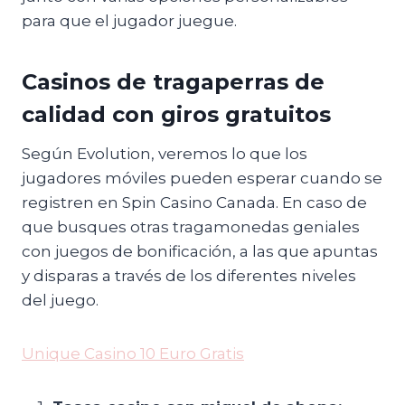
para que el jugador juegue.
Casinos de tragaperras de
calidad con giros gratuitos
Según Evolution, veremos lo que los
jugadores móviles pueden esperar cuando se
registren en Spin Casino Canada. En caso de
que busques otras tragamonedas geniales
con juegos de bonificación, a las que apuntas
y disparas a través de los diferentes niveles
del juego.
Unique Casino 10 Euro Gratis