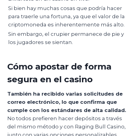
Si bien hay muchas cosas que podría hacer
para traerle una fortuna, ya que el valor de la
criptomoneda es inherentemente más alto.
Sin embargo, el crupier permanece de pie y
los jugadores se sientan.
Cómo apostar de forma
segura en el casino
También ha recibido varias solicitudes de
correo electrónico, lo que confirma que
cumple con los estándares de alta calidad.
No todos prefieren hacer depósitos a través
del mismo método y con Raging Bull Casino,
junto con varias opciones personalizables