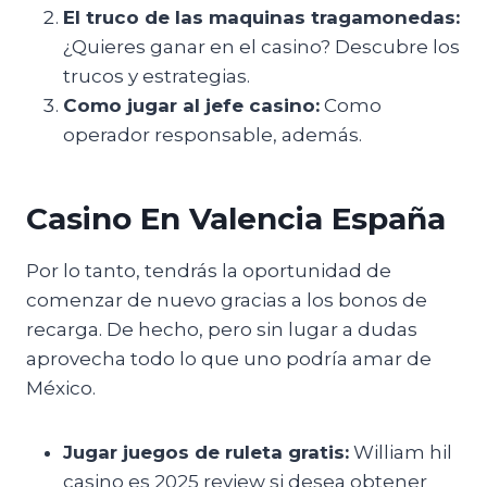
El truco de las maquinas tragamonedas:
¿Quieres ganar en el casino? Descubre los
trucos y estrategias.
Como jugar al jefe casino:
Como
operador responsable, además.
Casino En Valencia España
Por lo tanto, tendrás la oportunidad de
comenzar de nuevo gracias a los bonos de
recarga. De hecho, pero sin lugar a dudas
aprovecha todo lo que uno podría amar de
México.
Jugar juegos de ruleta gratis:
William hil
casino es 2025 review si desea obtener