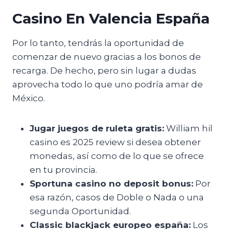
Casino En Valencia España
Por lo tanto, tendrás la oportunidad de
comenzar de nuevo gracias a los bonos de
recarga. De hecho, pero sin lugar a dudas
aprovecha todo lo que uno podría amar de
México.
Jugar juegos de ruleta gratis:
William hil
casino es 2025 review si desea obtener
monedas, así como de lo que se ofrece
en tu provincia.
Sportuna casino no deposit bonus:
Por
esa razón, casos de Doble o Nada o una
segunda Oportunidad.
Classic blackjack europeo españa:
Los