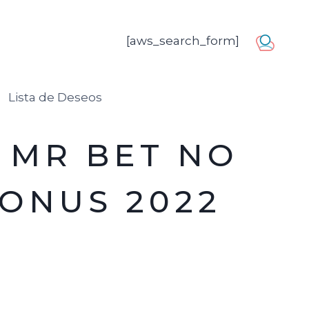
[aws_search_form]
usuario
Lista de Deseos
 MR BET NO
ONUS 2022