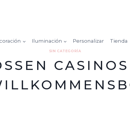
coración
Iluminación
Personalizar
Tienda
SIN CATEGORÍA
SSEN CASINOS
WILLKOMMENSB