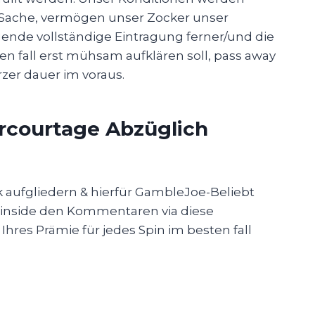
n Sache, vermögen unser Zocker unser
ende vollständige Eintragung ferner/und die
en fall erst mühsam aufklären soll, pass away
rzer dauer im voraus.
ercourtage Abzüglich
k aufgliedern & hierfür GambleJoe-Beliebt
inside den Kommentaren via diese
Ihres Prämie für jedes Spin im besten fall