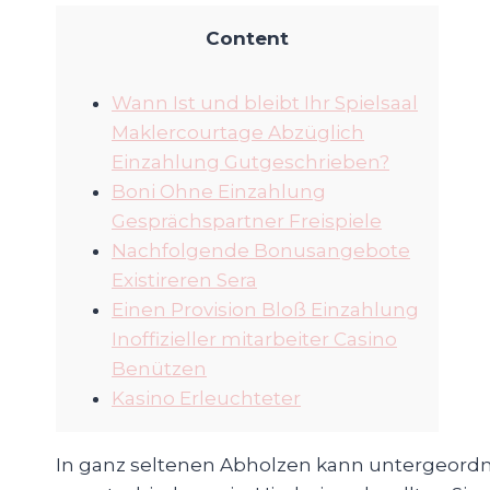
Content
Wann Ist und bleibt Ihr Spielsaal
Maklercourtage Abzüglich
Einzahlung Gutgeschrieben?
Boni Ohne Einzahlung
Gesprächspartner Freispiele
Nachfolgende Bonusangebote
Existireren Sera
Einen Provision Bloß Einzahlung
Inoffizieller mitarbeiter Casino
Benützen
Kasino Erleuchteter
In ganz seltenen Abholzen kann untergeordne