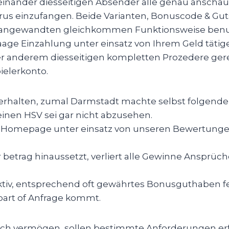
e einander diesseitigen Absender alle genau ansch
s einzufangen. Beide Varianten, Bonuscode & Gutsc
auf angewandten gleichkommen Funktionsweise benu
age Einzahlung unter einsatz von Ihrem Geld tätige
anderem diesseitigen kompletten Prozedere gerech
elerkonto.
er erhalten, zumal Darmstadt machte selbst folgend
einen HSV sei gar nicht abzusehen.
 das Homepage unter einsatz von unseren Bewertun
betrag hinaussetzt, verliert alle Gewinne Ansprüch
s aktiv, entsprechend oft gewährtes Bonusguthaben 
part of Anfrage kommt.
ach vermögen, sollen bestimmte Anforderungen erf