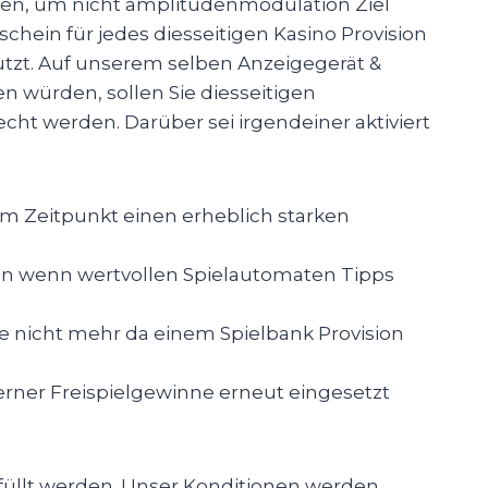
auen, um nicht amplitudenmodulation Ziel
hein für jedes diesseitigen Kasino Provision
tzt.
Auf unserem selben Anzeigegerät &
n würden, sollen Sie diesseitigen
t werden. Darüber sei irgendeiner aktiviert
em Zeitpunkt einen erheblich starken
gen wenn wertvollen Spielautomaten Tipps
e nicht mehr da einem Spielbank Provision
ferner Freispielgewinne erneut eingesetzt
üllt werden. Unser Konditionen werden